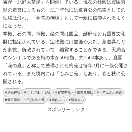
吉が「北野大茶湯」を開催している。現在の社殿は豊臣秀
頼の造営によるもの。江戸時代には道真公の怨霊としての
性格は薄れ、「学問の神様」として一般に信仰されるよう
になった。
本殿、石の間、拝殿、楽の間は国宝。廻廊なども重要文化
財に指定されている。宝物殿には書画や刀剣、茶道具など
が多数、所蔵されていて、鑑賞することができる。天満宮
のシンボルである梅の木が50種類、約1500本あり、庭園
「花の庭」と称して整備された梅苑は毎年2月に一般公開さ
れている。また境内には「もみじ苑」もあり、春と秋に公
開される。
別表神社
二十二社(下七社)
官幣中社
国史見在社
日本三大天満宮
菅公聖蹟二十五拝(第25番)
境内広い
混雑多い
スポンサーリンク