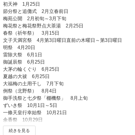
あつみしんのう
初天神 1月25日
斎世親王
節分祭と追儺式 2月立春前日
ときよしんのう
梅苑公開 2月初旬～3月下旬
源英明朝臣
梅花祭と梅花祭野点大茶湯 2月25日
みなもとのひであきらあそん
春祭（祈年祭） 3月15日
末社 老松社
文子天満宮祭 4月第3日曜日直前の木曜日～第3日曜日
島田忠臣翁
明祭 4月20日
しまだただおき
雷除大祭 6月1日
境内社 御后三柱
御誕辰祭 6月25日
天穂日命
大茅の輪くぐり 6月25日
あめのほひのみこと
菅原清公卿
夏越の大祓 6月25日
すがわらのきよきみきょう
大福梅の土用干し 7月下旬
菅原是善卿
例祭（北野祭） 8月4日
すがわらのこれよしきょう
御手洗祭と七夕祭「棚機祭」 8月上旬
末社 寛算社
ずいき祭 10月1日～5日
寛算入寺
一條天皇行幸始祭 10月21日
末社 大門社
余香祭 10月29日
大門内供奉
もみじ苑公開 10月下旬～12月上旬
続きを見る
だいもんないぐぶ
新嘗祭 11月23日