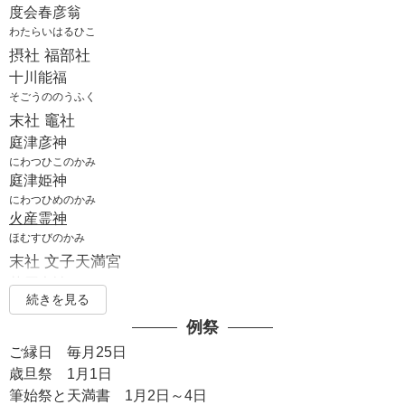
度会春彦翁
わたらいはるひこ
摂社 福部社
十川能福
そごうののうふく
末社 竈社
庭津彦神
にわつひこのかみ
庭津姫神
にわつひめのかみ
火産霊神
ほむすびのかみ
末社 文子天満宮
菅原大神
続きを見る
すがわらのおおかみ
摂社 地主社
例祭
天神地祇
ご縁日 毎月25日
てんしんちぎ
歳旦祭 1月1日
敦実親王
筆始祭と天満書 1月2日～4日