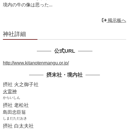
境内の牛の像は思った...
掲示板へ
神社詳細
公式URL
http://www.kitanotenmangu.or.jp/
摂末社・境内社
摂社 火之御子社
火雷神
からいしん
摂社 老松社
島田忠臣翁
しまだただおき
摂社 白太夫社