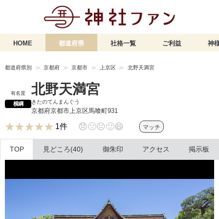
HOME
都道府県
社格一覧
ご利益
神様
都道府県別
京都府
京都市
上京区
北野天満宮
北野天満宮
有名度
きたのてんまんぐう
横綱
京都府京都市上京区馬喰町931
★★★★★
★★★★★
😞
🙁
😐
🙂
😄
1件
マッチ
TOP
見どころ(40)
御朱印
アクセス
掲示板