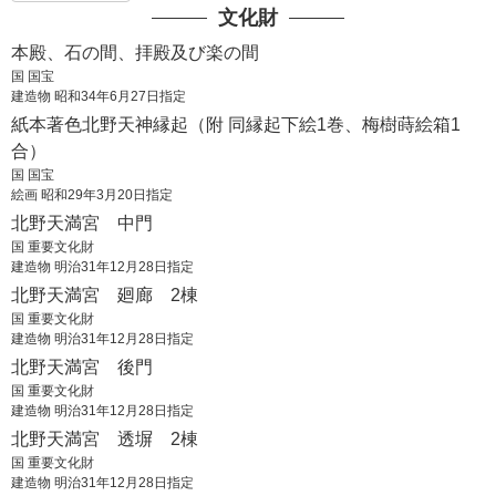
文化財
末社 橘逸勢社
御茶壷奉献祭・口切式 11月26日
橘逸勢
献茶祭 12月1日
本殿、石の間、拝殿及び楽の間
大福梅の授与 12月13日
末社 藤太夫社
国 国宝
建造物 昭和34年6月27日指定
終い天神 12月25日
藤太夫吉子
紙本著色北野天神縁起（附 同縁起下絵1巻、梅樹蒔絵箱1
大晦日の行事 12月31日
とうだゆうきっし
合）
末社 文太夫社
国 国宝
文屋宮田麿
絵画 昭和29年3月20日指定
ぶんやのみやたまろ
北野天満宮 中門
末社 淳仁天皇社
国 重要文化財
淳仁天皇
建造物 明治31年12月28日指定
北野天満宮 廻廊 2棟
末社 太宰少貳社
国 重要文化財
藤原広嗣
建造物 明治31年12月28日指定
ぶじわらのひろつぐ
北野天満宮 後門
末社 老松社
国 重要文化財
島田忠臣翁
建造物 明治31年12月28日指定
しまだただおき
北野天満宮 透塀 2棟
末社 白太夫社
国 重要文化財
度会春彦翁
建造物 明治31年12月28日指定