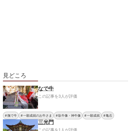
見どころ
なで牛
この記事を3人が評価
撫で牛
一願成就のお牛さま
臥牛像・神牛像
一願成就
亀石
三光門
この記事を1人が評価