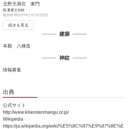
わたらいはるひこ
北野天満宮 東門
末社 櫻葉社
国 重要文化財
建造物 明治37年2月18日指定
伊予親王
紙本著色北野天神縁起 弘安本 3巻
いよしんのう
続きを見る
国 重要文化財
末社 吉備大臣社
建築
絵画 明治34年3月27日指定
吉備真備公
紙本著色北野天神縁起 土佐光信筆 3巻
本殿 八棟造
末社 崇道天皇社
国 重要文化財
絵画 明治35年4月17日指定
崇道天皇
神紋
紙本著色北野天神縁起 土佐光起筆 3巻
末社 福部社
国 重要文化財
十川能福
情報募集
絵画 昭和35年4月17日指定
そごうのうふく
絹本著色舞楽図 2幀
末社 高千穂社
国 重要文化財
瓊瓊杵命
絵画 明治30年12月28日指定
出典
ににぎのみこと
紙本墨画雲龍図 海北友松筆 六曲一双
天児屋根命
国 重要文化財
公式サイト
あめのこやねのみこと
絵画 大正10年8月8日指定
http://www.kitanotenmangu.or.jp/
末社 安麻神社
板絵金地着色昌俊弁慶相騎図 長谷川等伯筆
Wikipedia
国 重要文化財
菅原道真公のご息女
https://ja.wikipedia.org/wiki/%E5%8C%97%E9%87%8E%E
絵画 昭和61年6月6日指定