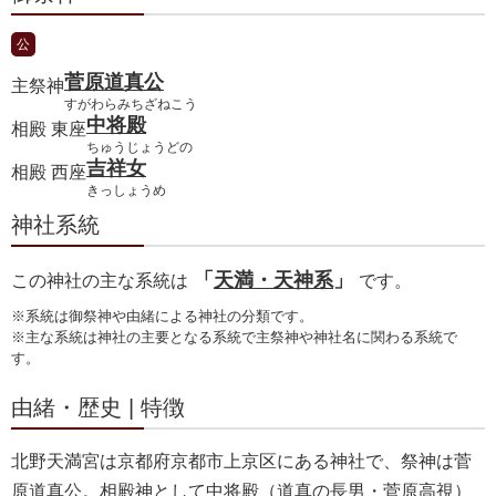
公
菅原道真公
主祭神
すがわらみちざねこう
中将殿
相殿 東座
ちゅうじょうどの
吉祥女
相殿 西座
きっしょうめ
神社系統
「
天満・天神系
」
この神社の主な系統は
です。
※系統は御祭神や由緒による神社の分類です。
※主な系統は神社の主要となる系統で主祭神や神社名に関わる系統で
す。
由緒・歴史 | 特徴
北野天満宮は京都府京都市上京区にある神社で、祭神は菅
原道真公。相殿神として中将殿（道真の長男・菅原高視）