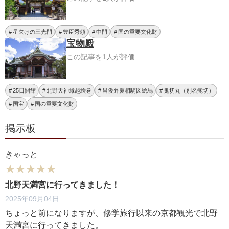
星欠けの三光門
豊臣秀頼
中門
国の重要文化財
宝物殿
この記事を1人が評価
25日開館
北野天神縁起絵巻
昌俊弁慶相騎図絵馬
鬼切丸（別名髭切）
国宝
国の重要文化財
掲示板
きゃっと
★★★★★
★★★★★
北野天満宮に行ってきました！
2025年09月04日
ちょっと前になりますが、修学旅行以来の京都観光で北野
天満宮に行ってきました。