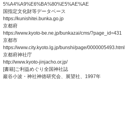
末社 御霊社
5%A4%A9%E6%BA%80%E5%AE%AE
木造鬼神像
菅公の眷属神の御霊
国指定文化財等データベース
国 重要文化財
https://kunishitei.bunka.go.jp
彫刻 平成18年6月9日指定
末社 早取社
京都府
太刀 銘安綱（鬼切）
日本武尊
国 重要文化財
https://www.kyoto-be.ne.jp/bunkazai/cms/?page_id=431
やまとたけるのみこと
工芸品 昭和2年4月25日指定
京都市
末社 今雄社
太刀 銘備州長船師光応永九年（以下不明）
https://www.city.kyoto.lg.jp/bunshi/page/0000005493.html
小槻宿祢今雄
国 重要文化財
京都府神社庁
こづきのすくねいまお
工芸品 昭和2年4月25日指定
http://www.kyoto-jinjacho.or.jp/
末社 貴布禰社
太刀 銘助守
[書籍]ご利益めぐり全国神社誌
高龗神
国 重要文化財
巖谷小波・神社神徳研究会、展望社、1997年
たかおかみ
工芸品 昭和2年4月25日指定
末社 荒神社
太刀 銘恒次
火産神
国 重要文化財
工芸品 明治42年9月22日指定
ほむすびのかみ
興津彦神
刀 銘北野天満天神豊臣秀頼公御造営之時于時慶長十二丁未
おきつひこのかみ
十一月日信濃守国広造（堀川国広作）
興津媛神
国 重要文化財
おきつひめのかみ
工芸品 大正3年4月17日指定
末社 神明社
日本書紀