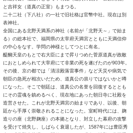
と吉祥女（道真の正室）もまつる。
二十二社（下八社）の一社で旧社格は官幣中社。現在は別
表神社。
全国にある北野天満系の神社（名前が「北野天～」で始ま
る）の総本社で、福岡県の太宰府天満宮とともに天満信仰
の中心をなす。学問の神様としてつとに有名。
醍醐天皇のもとで右大臣にまで昇りつめた菅原道真が政敵
におとしめられて大宰府にて非業の死を遂げたのが903年。
その後、京の都では「清涼殿落雷事件」など天災や病気で
朝臣の急死が相次いだため、道真公の祟りではないかと噂
になった。そこで朝廷は、道真公の名誉を回復するととも
にその霊魂を鎮めるべく、現在地にあった朝日寺に社殿を
造営させた。これが北野天満宮の始まりであり、以後、朝
廷から手厚く崇敬されることになった。室町時代には、麹
造りの座（北野麹座）の本拠となり、対立した幕府の攻撃
を受けて焼失し、しばらく衰退したが、1587年には豊臣秀