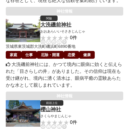
な存在として、現在も絶大な信頼を集め続けています。
神社情報
関脇
大洗磯前神社
おおあらいいそさきじんじゃ
★★★★★
★★★★★
0件
😞
🙁
😐
🙂
😄
茨城県東茨城郡大洗町磯浜町6890番地
家庭
仕事
厄除・開運
恋愛
健康
大洗磯前神社には、かつて境内に眼病に効くと伝えら
れた「目さらしの井」がありました。その信仰は現在も
受け継がれ、境内に湧く清水は、眼病平癒の霊験あらた
かな水として親しまれています。
神社情報
前頭上位
櫻山神社
さくらやまじんじゃ
★★★★★
★★★★★
0件
😞
🙁
😐
🙂
😄