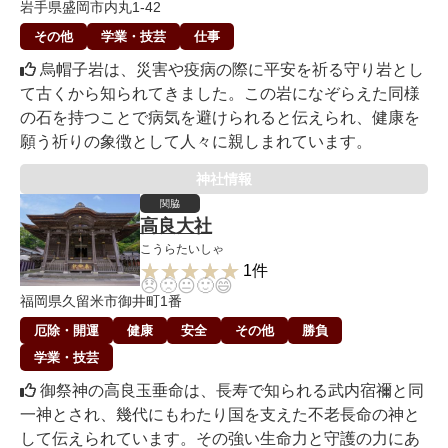
岩手県盛岡市内丸1-42
その他
学業・技芸
仕事
烏帽子岩は、災害や疫病の際に平安を祈る守り岩とし
て古くから知られてきました。この岩になぞらえた同様
の石を持つことで病気を避けられると伝えられ、健康を
願う祈りの象徴として人々に親しまれています。
神社情報
関脇
高良大社
こうらたいしゃ
★★★★★
★★★★★
1件
😞
🙁
😐
🙂
😄
福岡県久留米市御井町1番
厄除・開運
健康
安全
その他
勝負
学業・技芸
御祭神の高良玉垂命は、長寿で知られる武内宿禰と同
一神とされ、幾代にもわたり国を支えた不老長命の神と
して伝えられています。その強い生命力と守護の力にあ