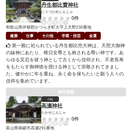
丹生都比賣神社
にうつひめじんじゃ
★★★★★
★★★★★
0件
😞
🙁
😐
🙂
😄
和歌山県伊都郡かつらぎ町大字上天野230番地
健康
仕事
その他
学業・技芸
金運
第一殿に祀られている丹生都比売大神は、天照大御神
の妹神にあたり、稚日女尊とも称される尊い神です。あ
らゆる災厄を祓う神として古くから信仰され、不老長寿
をもたらす御神徳を授ける神として崇敬されてきまし
た。健やかに年を重ね、永く命を保ちたいと願う人々の
信仰を集めています。
神社情報
小結
高瀬神社
たかせじんじゃ
★★★★★
★★★★★
0件
😞
🙁
😐
🙂
😄
富山県南砺市高瀬291番地