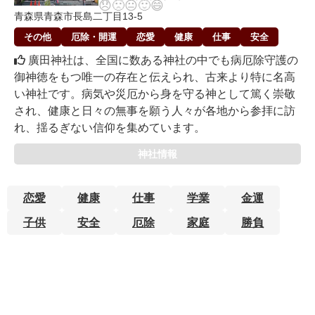
😞
🙁
😐
🙂
😄
青森県青森市長島二丁目13-5
その他
厄除・開運
恋愛
健康
仕事
安全
廣田神社は、全国に数ある神社の中でも病厄除守護の
御神徳をもつ唯一の存在と伝えられ、古来より特に名高
い神社です。病気や災厄から身を守る神として篤く崇敬
され、健康と日々の無事を願う人々が各地から参拝に訪
れ、揺るぎない信仰を集めています。
神社情報
恋愛
健康
仕事
学業
金運
子供
安全
厄除
家庭
勝負