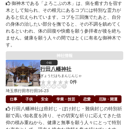
御神木である「よろこぶの木」は、病を癒す力を宿す
木として知られ、その根元にあるコブには特別な霊力が
あると伝えられています。コブを三回撫でたあと、自分
の身体の治したい部分を撫でると、その不調を鎮めてく
れるといわれ、体の回復や快癒を願う参拝者が後を絶ち
ません。健康を願う人々の間ではとくに有名な御神木で
す。
神社情報
小結
行田八幡神社
ぎょうだはちまんじんじゃ
★★★★★
★★★★★
0件
😞
🙁
😐
🙂
😄
埼玉県行田市行田16-23
仕事
子供
安全
学業・技芸
恋愛
厄除・開運
行田八幡神社は癌封じ・ぼけ封じ・難病封じの特別祈
願で高い知名度を誇り、その切実な祈りに応えてきた信
仰の積み重ねから、健康と無事を願う人々にとって特別