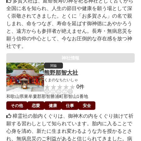
多賀大社は、延命長寿の神を祀る神社として古くから
全国に名を知られ、人生の節目や健康を願う場として深
く崇敬されてきました。とくに「お多賀さん」の名で親
しまれ、命をつなぎ、寿命を延ばす御神徳にあやかろう
と、遠方からも参拝者が絶えません。長寿・無病息災を
願う信仰の中心として、今なお圧倒的な存在感を放つ神
社です。
神社情報
関脇
熊野那智大社
くまのなちたいしゃ
★★★★★
★★★★★
0件
😞
🙁
😐
🙂
😄
和歌山県東牟婁郡那智勝浦町那智山1番地
その他
恋愛
健康
仕事
安全
樟霊社の胎内くぐりは、御神木の内をくぐり抜けて祈
願する習わしとして知られています。胎内に入ることで
心身を清め、新たに生まれ変わるような力を授かるとさ
れ、無病息災のご利益があると信じられてきました。病