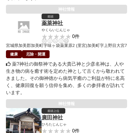
神社情報
前頭
薬萊神社
やくらいじんじゃ
★★★★★
★★★★★
0件
😞
🙁
😐
🙂
😄
宮城県加美郡加美町字味ヶ袋薬莱原2 (里宮)加美町字上野目大宮7
健康
厄除・開運
薬?神社の御祭神である大貴己神と少彦名神は、人や
生き物の病を癒す術を定めた神として古くから敬われて
きました。その御神徳から病気平癒のご利益が特に名高
く、健康回復を願う信仰を集め、多くの参拝者が訪れて
います。
神社情報
前頭上位
廣田神社
ひろたじんじゃ
★★★★★
★★★★★
0件