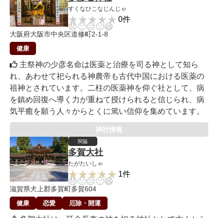
すくなひこなじんじゃ
★★★★★
★★★★★
0件
😞
🙁
😐
🙂
😄
大阪府大阪市中央区道修町2-1-8
健康
主祭神の少彦名命は医薬と治療を司る神として知ら
れ、あわせて祀られる神農帝も古代中国における医薬の
祖神とされています。二柱の医薬神を仰ぐ社として、病
を鎮め回復へ導く力が重ねて授けられると信じられ、病
気平癒を願う人々からとくに篤い信仰を集めています。
神社情報
関脇
多賀大社
たがたいしゃ
★★★★★
★★★★★
1件
😞
🙁
😐
🙂
😄
滋賀県犬上郡多賀町多賀604
健康
恋愛
厄除・開運