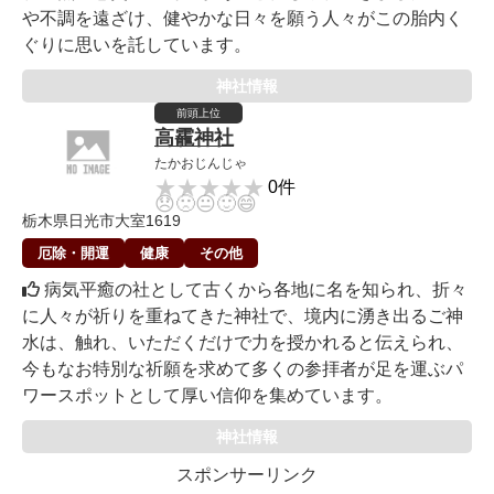
や不調を遠ざけ、健やかな日々を願う人々がこの胎内く
ぐりに思いを託しています。
神社情報
前頭上位
高靇神社
たかおじんじゃ
★★★★★
★★★★★
0件
😞
🙁
😐
🙂
😄
栃木県日光市大室1619
厄除・開運
健康
その他
病気平癒の社として古くから各地に名を知られ、折々
に人々が祈りを重ねてきた神社で、境内に湧き出るご神
水は、触れ、いただくだけで力を授かれると伝えられ、
今もなお特別な祈願を求めて多くの参拝者が足を運ぶパ
ワースポットとして厚い信仰を集めています。
神社情報
スポンサーリンク