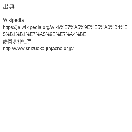
出典
Wikipedia
https://ja.wikipedia.org/wiki/%E7%A5%9E%E5%A0%B4%E
5%B1%B1%E7%A5%9E%E7%A4%BE
静岡県神社庁
http://www.shizuoka-jinjacho.or.jp/