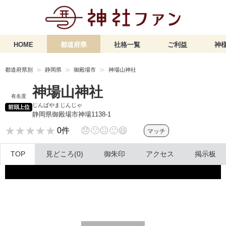
HOME
都道府県
社格一覧
ご利益
神様
都道府県別
静岡県
御殿場市
神場山神社
神場山神社
有名度
じんばやまじんじゃ
前頭上位
静岡県御殿場市神場1138-1
★★★★★
★★★★★
😞
🙁
😐
🙂
😄
0件
マッチ
TOP
見どころ(0)
御朱印
アクセス
掲示板