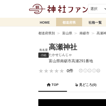
HOME
都道府県
社格一覧
都道府県別
富山県
南砺市
高瀬
高瀬神社
有名度
たかせじんじゃ
小結
富山県南砺市高瀬291番地
★★★★★
★★★★★
0件
😞
🙁
😐
🙂
😄
TOP
見どころ(0)