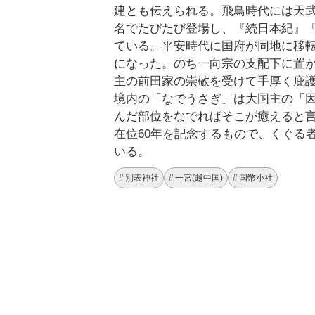
建とも伝えられる。飛鳥時代には天
名でたびたび登場し、『続日本紀』
ている。平安時代に国府が同地に移
になった。のち一向宗の支配下に置
主の前田家の崇敬を受けて手厚く庇
境内の「なでうさぎ」は大国主の「
んだ部位をなでればそこが癒えると言
在位60年を記念するもので、くぐる
いる。
別表神社
一宮(越中国)
国幣小社