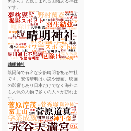
田さん」と親しまれる由緒ある神社
です。
晴明神社
陰陽師で有名な安倍晴明を祀る神社
です。安倍晴明は小説や漫画、映画
の影響もあり日本だけでなく海外に
も人気の人物で多くの人々が訪れま
す。