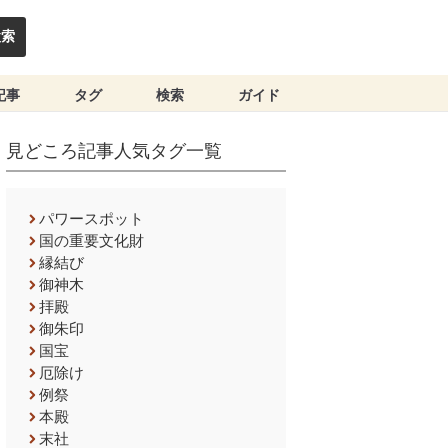
検索
記事
タグ
検索
ガイド
見どころ記事人気タグ一覧
パワースポット
国の重要文化財
縁結び
御神木
拝殿
御朱印
国宝
厄除け
例祭
本殿
末社