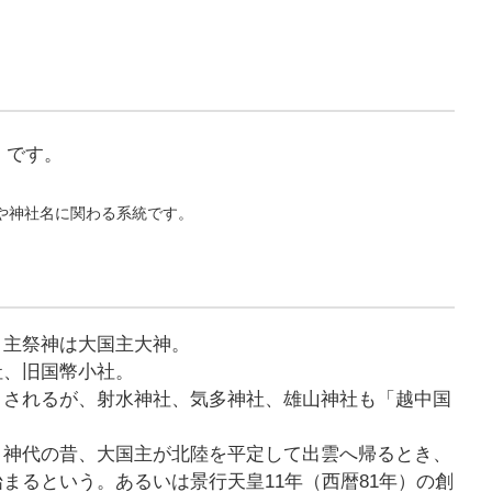
」
です。
。
や神社名に関わる系統です。
。主祭神は大国主大神。
社、旧国幣小社。
とされるが、射水神社、気多神社、雄山神社も「越中国
、神代の昔、大国主が北陸を平定して出雲へ帰るとき、
まるという。あるいは景行天皇11年（西暦81年）の創