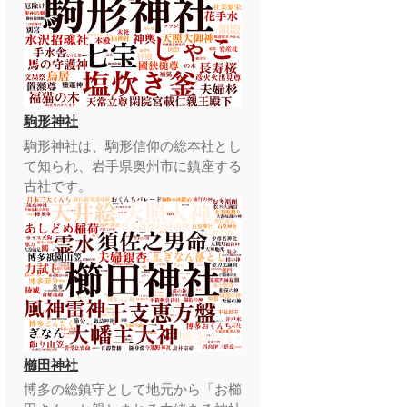
駒形神社
駒形神社は、駒形信仰の総本社とし
て知られ、岩手県奥州市に鎮座する
古社です。
櫛田神社
博多の総鎮守として地元から「お櫛