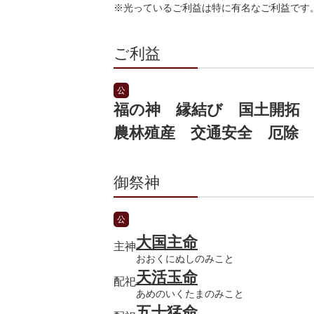
※光っているご利益は特に有名なご利益です
ご利益
公
福の神 縁結び 国土開拓
農林殖産 交通安全 厄除 
御祭神
公
大国主命
主神
おおくにぬしのみこと
天活玉命
配祀
あめのいくたまのみこと
五十猛命