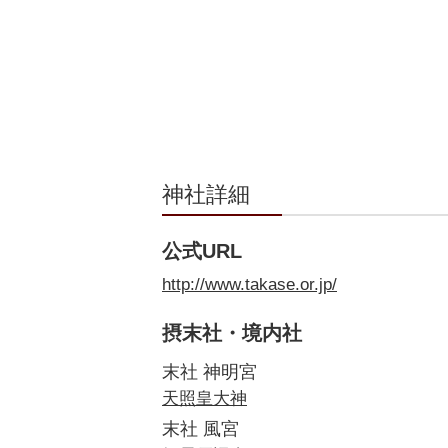
神社詳細
公式URL
http://www.takase.or.jp/
摂末社・境内社
末社 神明宮
天照皇大神
末社 風宮