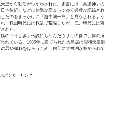
武天皇から勅使がつかわされた。史書には「高瀬神」の
『日本後紀』などに神階が高まってゆく過程が記録され
転したのをきっかけに「越中国一宮」と見なされるよう
かれ、戦国時代には戦乱で荒廃したが、江戸時代には藩
護された。
因幡の白うさぎ」伝説にちなんだウサギの像で、体の病
われている。1985年に建てられた大鳥居は昭和天皇御
者の罪や穢れをはらうため、内部に大祓詞が納められて
スポンサーリンク