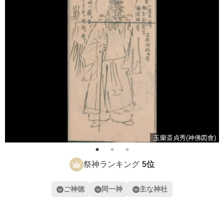
玉蘭斎貞秀(神佛図會)
祭神ランキング
5位
ご神徳
同一神
主な神社