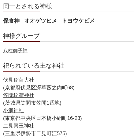
同一とされる神様
うかのみたまのみおやのみこと
その他
宇加之御霊神
保食神
オオゲツヒメ
トヨウケビメ
うかのみたまのかみ
その他
神様グループ
宇加之御魂命
うかのみたまのみこと
八柱御子神
その他
宇加之美魂神
祀られている主な神社
うかのみたまのかみ
その他
宇加之魂命
伏見稲荷大社
うかのみたまのみこと
(京都府伏見区深草藪之内町68)
その他
笠間稲荷神社
宇加魂命
(茨城県笠間市笠間1番地)
うかのみたまのみこと
小網神社
その他
宇賀之御魂命
(東京都中央区日本橋小網町16-23)
うかのみたまのみこと
二見興玉神社
その他
(三重県伊勢市二見町江575)