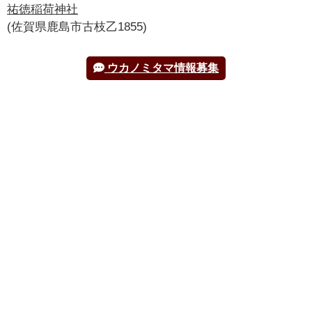
宇賀之霊神
祐徳稲荷神社
うがのみたまのかみ
(佐賀県鹿島市古枝乙1855)
その他
宇賀御霊命
うかのみたまのみこと
ウカノミタマ情報募集
その他
宇賀能御魂命
うがのみたまのみこと
その他
宇迦之御霊命
うかのみたまのみこと
その他
宇迦之美魂神
うかのみたまのかみ
その他
宇迦之霊大神
うかのみたまのかみ
その他
宇迦大神
うかのおおかみ
その他