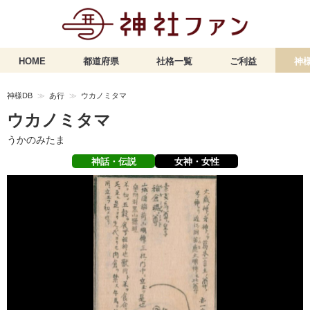
HOME
都道府県
社格一覧
ご利益
神様
神様DB
あ行
ウカノミタマ
ウカノミタマ
うかのみたま
神話・伝説
女神・女性