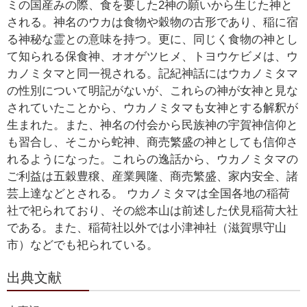
ミの国産みの際、食を要した2神の願いから生じた神と
される。神名のウカは食物や穀物の古形であり、稲に宿
る神秘な霊との意味を持つ。更に、同じく食物の神とし
て知られる保食神、オオゲツヒメ、トヨウケビメは、ウ
カノミタマと同一視される。記紀神話にはウカノミタマ
の性別について明記がないが、これらの神が女神と見な
されていたことから、ウカノミタマも女神とする解釈が
生まれた。また、神名の付会から民族神の宇賀神信仰と
も習合し、そこから蛇神、商売繁盛の神としても信仰さ
れるようになった。これらの逸話から、ウカノミタマの
ご利益は五穀豊穣、産業興隆、商売繁盛、家内安全、諸
芸上達などとされる。 ウカノミタマは全国各地の稲荷
社で祀られており、その総本山は前述した伏見稲荷大社
である。また、稲荷社以外では小津神社（滋賀県守山
市）などでも祀られている。
出典文献