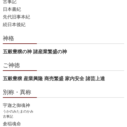
古事記
日本書紀
先代旧事本紀
続日本後紀
神格
五穀豊穣の神 諸産業繁盛の神
ご神徳
五穀豊穣 産業興隆 商売繁盛 家内安全 諸芸上達
別称・異称
宇迦之御魂神
うかのみたまのかみ
古事記
倉稲魂命