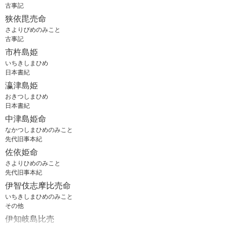
古事記
狭依毘売命
さよりびめのみこと
古事記
市杵島姫
いちきしまひめ
日本書紀
瀛津島姫
おきつしまひめ
日本書紀
中津島姫命
なかつしまひめのみこと
先代旧事本紀
佐依姫命
さよりひめのみこと
先代旧事本紀
伊智伎志摩比売命
いちきしまひめのみこと
その他
伊知岐島比売