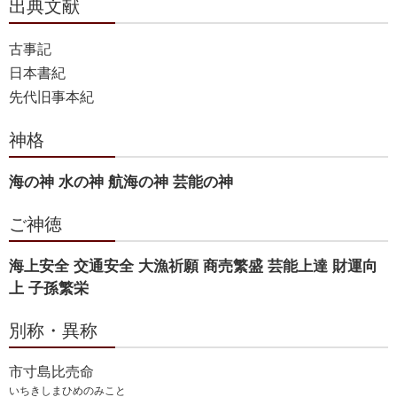
出典文献
古事記
日本書紀
先代旧事本紀
神格
海の神 水の神 航海の神 芸能の神
ご神徳
海上安全 交通安全 大漁祈願 商売繁盛 芸能上達 財運向
上 子孫繁栄
別称・異称
市寸島比売命
いちきしまひめのみこと