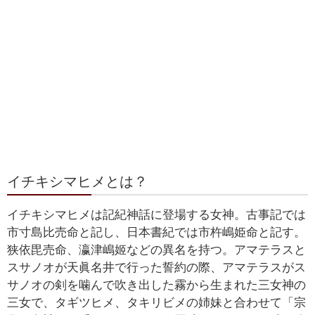
イチキシマヒメとは？
イチキシマヒメは記紀神話に登場する女神。古事記では
市寸島比売命と記し、日本書紀では市杵嶋姫命と記す。
狭依毘売命、瀛津嶋姬などの異名を持つ。アマテラスと
スサノオが天眞名井で行った誓約の際、アマテラスがス
サノオの剣を噛んで吹き出した霧から生まれた三女神の
三女で、タギツヒメ、タキリビメの姉妹と合わせて「宗