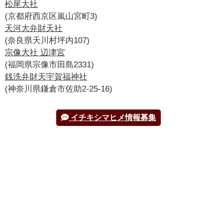
松尾大社
いちきしまひめのみこと
その他
(京都府西京区嵐山宮町3)
市寸嶌比売命
天河大弁財天社
いちきしまひめのみこと
(奈良県天川村坪内107)
その他
宗像大社 辺津宮
市寸杵島姫命
(福岡県宗像市田島2331)
いちきしまひめのみこと
その他
銭洗弁財天宇賀福神社
市岐島姫命
(神奈川県鎌倉市佐助2-25-16)
いちきしまひめのみこひめのみこと
その他
イチキシマヒメ情報募集
市岐島比売神
いちきしまひめのかみ
その他
市木島比売命
いちきしまひめのみこと
その他
市杵島媛命
いちきしまひめのみこと
その他
市杵島比咩命