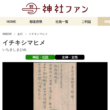
HOME
都道府県
社格一覧
ご利益
神様
神様DB
あ行
イチキシマヒメ
イチキシマヒメ
いちきしまひめ
神話・伝説
女神・女性