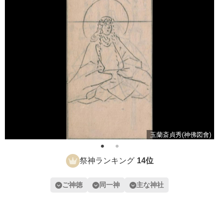
玉蘭斎貞秀(神佛図會)
祭神ランキング
14位
ご神徳
同一神
主な神社