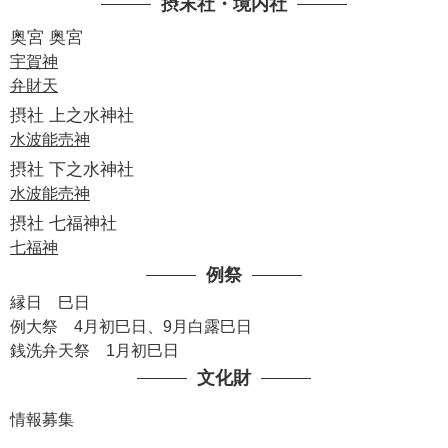
摂末社・境内社
奥宮 奥宮
宇賀神
弁財天
摂社 上之水神社
水波能売神
摂社 下之水神社
水波能売神
摂社 七福神社
七福神
例祭
縁日 巳日
例大祭 4月初巳日、9月白露巳日
銭洗弁天祭 1月初巳日
文化財
情報募集