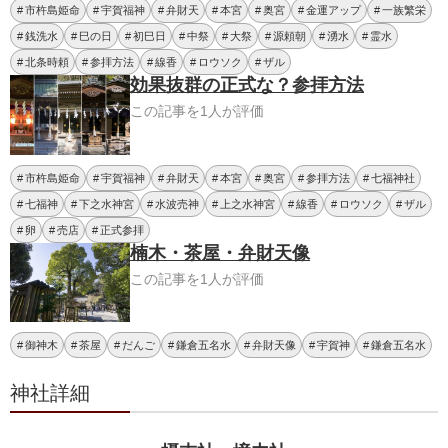
市杵島姫命
宇賀福神
弁財天
本宮
奥宮
金運アップ
一族繁栄
銭洗水
巳の日
初巳日
中祭
大祭
源頼朝
湧水
霊水
北条時頼
参拝方法
線香
ロウソク
ザル
効果抜群の正式な？参拝方法
この記事を1人が評価
市杵島姫命
宇賀福神
弁財天
本宮
奥宮
参拝方法
七福神社
七福神
下之水神宮
水波売神
上之水神宮
線香
ロウソク
ザル
卵
売店
正式参拝
楠木・茶屋・弁財天像
この記事を1人が評価
御神木
茶屋
だんご
鎌倉五名水
弁財天像
宇賀神
鎌倉五名水
神社詳細