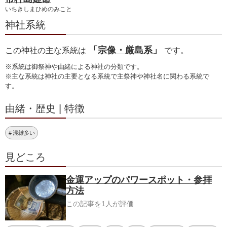
いちきしまひめのみこと
神社系統
「
宗像・厳島系
」
この神社の主な系統は
です。
※系統は御祭神や由緒による神社の分類です。
※主な系統は神社の主要となる系統で主祭神や神社名に関わる系統で
す。
由緒・歴史 | 特徴
混雑多い
見どころ
金運アップのパワースポット・参拝
方法
この記事を1人が評価