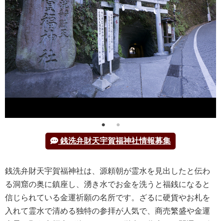
銭洗弁財天宇賀福神社情報募集
銭洗弁財天宇賀福神社は、源頼朝が霊水を見出したと伝わ
る洞窟の奥に鎮座し、湧き水でお金を洗うと福銭になると
信じられている金運祈願の名所です。ざるに硬貨やお札を
入れて霊水で清める独特の参拝が人気で、商売繁盛や金運