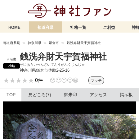
HOME
都道府県
社格一覧
ご利益
神様
都道府県別
神奈川県
鎌倉市
銭洗弁財天宇賀福神社
銭洗弁財天宇賀福神社
有名度
ぜにあらいべんざいてんうがふくじんじゃ
小結
神奈川県鎌倉市佐助2-25-16
★★★★★
★★★★★
😞
🙁
😐
🙂
😄
0件
マッチ
TOP
見どころ(7)
御朱印
アクセス
掲示板