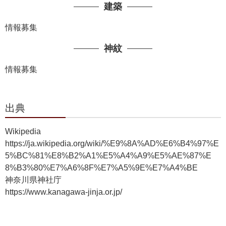
建築
情報募集
神紋
情報募集
出典
Wikipedia
https://ja.wikipedia.org/wiki/%E9%8A%AD%E6%B4%97%E
5%BC%81%E8%B2%A1%E5%A4%A9%E5%AE%87%E
8%B3%80%E7%A6%8F%E7%A5%9E%E7%A4%BE
神奈川県神社庁
https://www.kanagawa-jinja.or.jp/