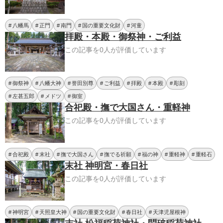
八幡馬
正門
南門
国の重要文化財
河童
拝殿・本殿・御祭神・ご利益
この記事を0人が評価しています
御祭神
八幡大神
誉田別尊
ご利益
拝殿
本殿
彫刻
左甚五郎
メドツ
御室
合祀殿・撫で大国さん・重軽神
この記事を0人が評価しています
合祀殿
末社
撫で大国さん
撫でる祈願
福の神
重軽神
重軽石
末社 神明宮・春日社
この記事を0人が評価しています
神明宮
天照皇大神
国の重要文化財
春日社
天津児屋根神