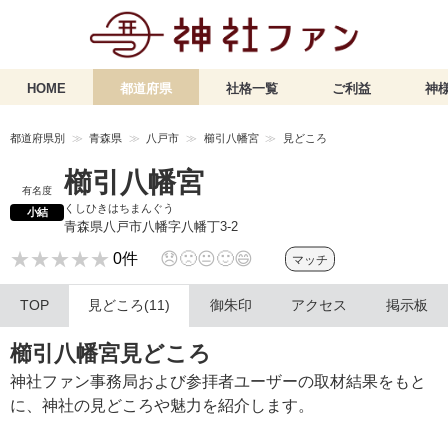
HOME
都道府県
社格一覧
ご利益
神様
都道府県別
青森県
八戸市
櫛引八幡宮
見どころ
櫛引八幡宮
有名度
くしひきはちまんぐう
小結
青森県八戸市八幡字八幡丁3-2
★★★★★
★★★★★
😞
🙁
😐
🙂
😄
0件
マッチ
TOP
見どころ(11)
御朱印
アクセス
掲示板
櫛引八幡宮見どころ
神社ファン事務局および参拝者ユーザーの取材結果をもと
に、神社の見どころや魅力を紹介します。