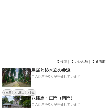
標準｜
いいね順
｜
新着順
鳥居と杉木立の参道
この記事を0人が評価しています
鳥居
八幡山
参道
八幡馬・正門（南門）
この記事を0人が評価しています