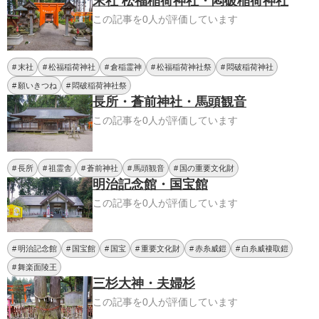
末社 松福稲荷神社・悶破稲荷神社
この記事を0人が評価しています
末社
松福稲荷神社
倉稲霊神
松福稲荷神社祭
悶破稲荷神社
願いきつね
悶破稲荷神社祭
長所・蒼前神社・馬頭観音
この記事を0人が評価しています
長所
祖霊舎
蒼前神社
馬頭観音
国の重要文化財
明治記念館・国宝館
この記事を0人が評価しています
明治記念館
国宝館
国宝
重要文化財
赤糸威鎧
白糸威褄取鎧
舞楽面陵王
三杉大神・夫婦杉
この記事を0人が評価しています