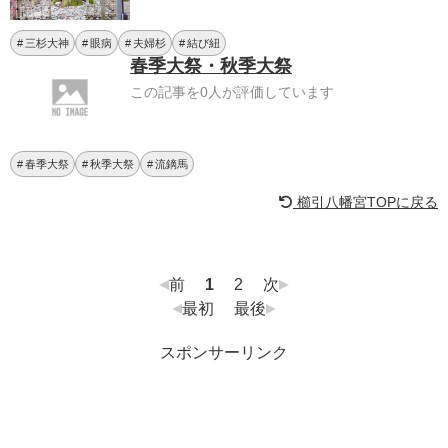
三杉大神
眼病
夫婦杉
結び紐
春季大祭・秋季大祭
この記事を0人が評価しています
春季大祭
秋季大祭
流鏑馬
櫛引八幡宮TOPに戻る
前
1
2
次
最初
最後
スポンサーリンク