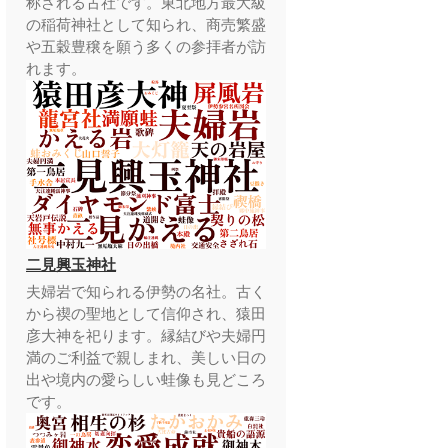
称される古社です。東北地方最大級
の稲荷神社として知られ、商売繁盛
や五穀豊穣を願う多くの参拝者が訪
れます。
二見興玉神社
夫婦岩で知られる伊勢の名社。古く
から禊の聖地として信仰され、猿田
彦大神を祀ります。縁結びや夫婦円
満のご利益で親しまれ、美しい日の
出や境内の愛らしい蛙像も見どころ
です。