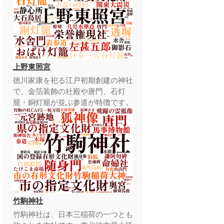
上野東照宮
徳川家康を祀る江戸初期創建の神社
で、金箔装飾の社殿や唐門、石灯
籠・銅灯籠が並ぶ参道が特徴です。
竹駒神社
竹駒神社は、日本三稲荷の一つとも