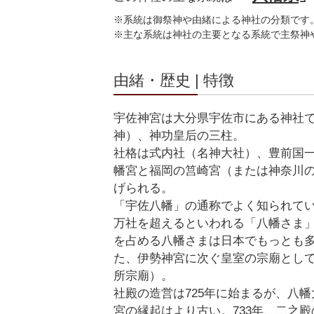
※系統は御祭神や由緒による神社の分類です
※主な系統は神社の主要となる系統で主祭神
由緒・歴史 | 特徴
宇佐神宮は大分県宇佐市にある神社
神）、神功皇后の三柱。
社格は式内社（名神大社）、豊前国
幡宮と福岡の筥崎宮（または神奈川
げられる。
「宇佐八幡」の通称でよく知られてい
万社を超えるといわれる「八幡さま」
を占める八幡さまは日本でもっとも
た、伊勢神宮に次ぐ皇室の宗廟とし
所宗廟）。
社殿の造営は725年に始まるが、八
宮の縁起はより古い。733年、二之