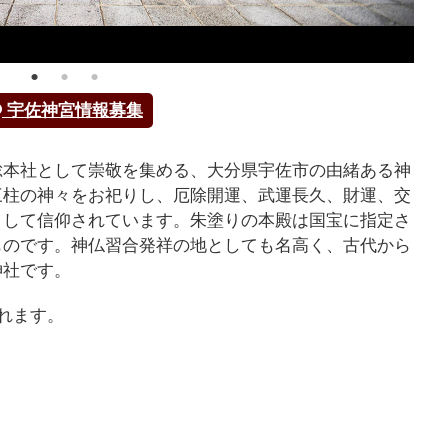
宇佐神宮情報募集
総本社として崇敬を集める、大分県宇佐市の由緒ある神
三柱の神々をお祀りし、厄除開運、武運長久、財運、交
として信仰されています。朱塗りの本殿は国宝に指定さ
ものです。神仏習合発祥の地としても名高く、古代から
神社です。
れます。