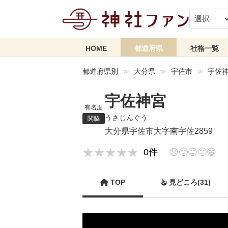
HOME
都道府県
社格一覧
都道府県別
大分県
宇佐市
宇佐
宇佐神宮
有名度
うさじんぐう
関脇
大分県宇佐市大字南宇佐2859
★★★★★
★★★★★
0件
😞
🙁
😐
🙂
😄
TOP
見どころ(31)