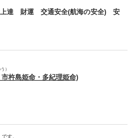
上達 財運 交通安全(航海の安全) 安
のう）
・市杵島姫命・多紀理姫命)
」
です。