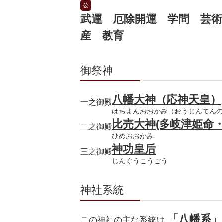
公
武運 厄除開運 学問 芸術
産 教育
御祭神
八幡大神（応神天皇）
一之御殿
はちまんおおかみ（おうじんてん
比売大神(多岐津姫命
二之御殿
ひめおおかみ
神功皇后
三之御殿
じんぐうこうごう
神社系統
「
八幡系
この神社の主な系統は