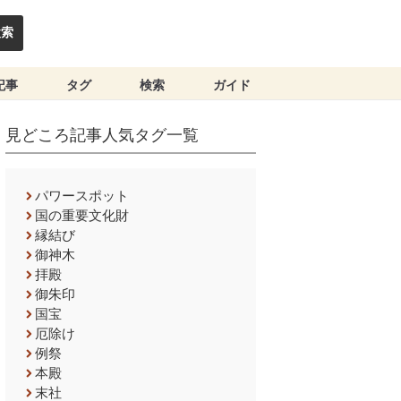
検索
記事
タグ
検索
ガイド
見どころ記事人気タグ一覧
パワースポット
国の重要文化財
縁結び
御神木
拝殿
御朱印
国宝
厄除け
例祭
本殿
末社