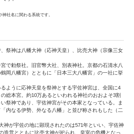
。
や神社名に関わる系統です。
で、祭神は八幡大神（応神天皇）、比売大神（宗像三女
一宮で勅祭社。旧官幣大社、別表神社。京都の石清水八
の鶴岡八幡宮）とともに「日本三大八幡宮」の一社に挙
るように応神天皇を祭神とする宇佐神宮は、全国に4
の総本宮。約10万あるといわれる神社のおおよそ3割
多い祭神であり、宇佐神宮がその本家となっている。ま
て「内なる伊勢、外なる八幡」と並び称されもした（二
幡大神が宇佐の地に顕現されたのは571年といい、宇佐神
殿の造営とともに比売大神が祀られ、皇室の危機となっ