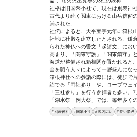
命 、彦火火出見尊の3柱の総称。
社格は旧国幣小社で、現在は別表神
古代より続く関東における山岳信仰
崇された。
社伝によると、天平宝字元年に箱根
社地に社殿を建立したとされる。鎌
られた神仏への誓文「起請文」にお
高まり、「関東守護」「関東鎮守」
海道が整備され箱根関が置かれると
全を願う人々によって一層盛んにな
箱根神社への参詣の際には、徒歩で片
詣でる「両社参り」や、ロープウェ
「三社参り」を行う参拝者も多い。7
「湖水祭・例大祭」では、毎年多く
別表神社
国幣小社
境内広い
長い階段