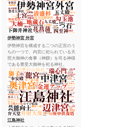
伊勢神宮 外宮
伊勢神宮を構成する二つの正宮のう
ちの一つで、内宮に祀られている天
照大御神の食事（神饌）を司る神様
である豊受大御神を祀る神社。
江島神社