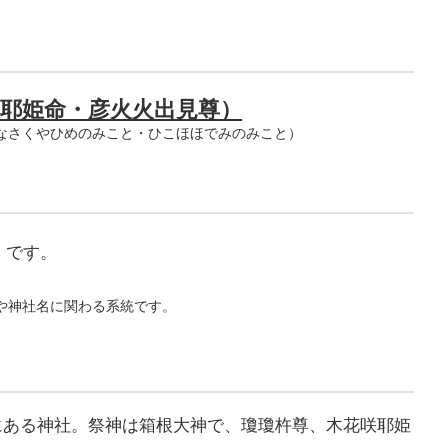
耶姫命・彦火火出見尊）
なさくやひめのみこと・ひこほほでみのみこと）
」
です。
。
や神社名に関わる系統です。
にある神社。祭神は箱根大神で、瓊瓊杵尊、木花咲耶姫