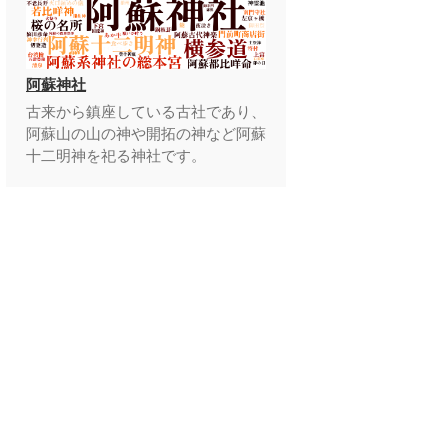
阿蘇神社
古来から鎮座している古社であり、
阿蘇山の山の神や開拓の神など阿蘇
十二明神を祀る神社です。