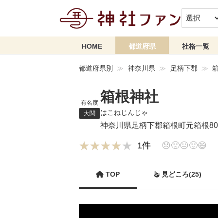
HOME
都道府県
社格一覧
都道府県別
神奈川県
足柄下郡
箱根神社
有名度
はこねじんじゃ
大関
神奈川県足柄下郡箱根町元箱根80-
★★★★★
★★★★★
1件
😞
🙁
😐
🙂
😄
TOP
見どころ(25)