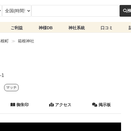
ご利益
神様DB
神社系統
口コミ
箱根町
箱根神社
1
マッチ
御朱印
アクセス
掲示板