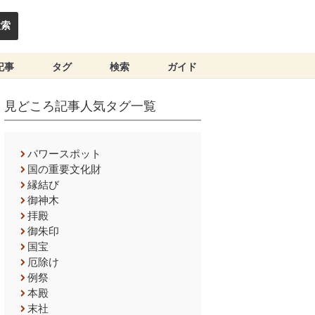
検索
記事
タグ
検索
ガイド
見どころ記事人気タグ一覧
パワースポット
国の重要文化財
縁結び
御神木
拝殿
御朱印
国宝
厄除け
例祭
本殿
末社