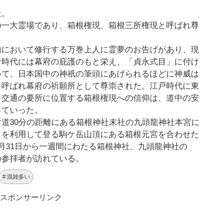
社。
の一大霊場であり、箱根権現、箱根三所権現と呼ばれ尊
山において修行する万巻上人に霊夢のお告げがあり、現
倉時代には幕府の庇護のもと栄え、「貞永式目」に付け
いて、日本国中の神祇の筆頭にあげられるほどに神威は
と呼ばれ幕府の祈願所として尊崇された。江戸時代に東
、交通の要所に位置する箱根権現への信仰は、道中の安
っていった。
道30分の距離にある箱根神社末社の九頭龍神社本宮に
イを利用して登る駒ケ岳山頂にある箱根元宮を合わせた
月31日から一週間にわたる箱根神社、九頭龍神社の
の参拝者が訪れている。
混雑多い
スポンサーリンク