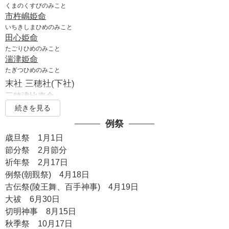
くまのくすびのみこと
市杵嶋姫命
いちきしまひめのみこと
田心姫命
たごりひめのみこと
湍津姫命
たぎつひめのみこと
末社 三穂社(下社)
三穂津比売命
みほつひめのみこと
続きを見る
事代主命
例祭
末社 稲荷社
歳旦祭 1月1日
稲倉魂命
節分祭 2月節分
うかのみたまのみこと
祈年祭 2月17日
末社 随神門
例祭(朝覲祭) 4月18日
豊磐間戸神
古伝祭(陵王舞、百手神事) 4月19日
櫛磐間戸神
大祓 6月30日
境外摂社 厳島神社(洗度社、祓戸社)
切明神事 8月15日
市杵嶋姫命
秋季祭 10月17日