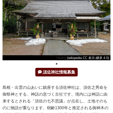
Naokijp
(wikipedia CC 表示-継承 4.0)
須佐神社情報募集
島根・出雲の山あいに鎮座する須佐神社は、須佐之男命を
御祭神とする、神話の息づく古社です。境内には神話に由
来するとされる「須佐の七不思議」が点在し、土地そのも
のに物語が重なります。樹齢1300年と推定される御神木の