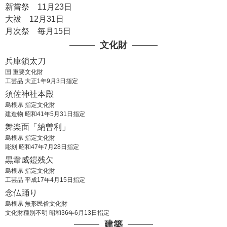
田心姫命
新嘗祭 11月23日
湍津姫命
大祓 12月31日
月次祭 毎月15日
境外摂社 須賀神社
素戔嗚尊
文化財
兵庫鎖太刀
国 重要文化財
工芸品 大正1年9月3日指定
須佐神社本殿
島根県 指定文化財
建造物 昭和41年5月31日指定
舞楽面「納曽利」
島根県 指定文化財
彫刻 昭和47年7月28日指定
黒韋威鎧残欠
島根県 指定文化財
工芸品 平成17年4月15日指定
念仏踊り
島根県 無形民俗文化財
文化財種別不明 昭和36年6月13日指定
建築