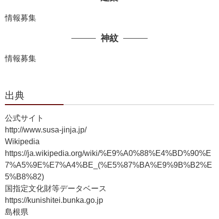
情報募集
神紋
情報募集
出典
公式サイト
http://www.susa-jinja.jp/
Wikipedia
https://ja.wikipedia.org/wiki/%E9%A0%88%E4%BD%90%E
7%A5%9E%E7%A4%BE_(%E5%87%BA%E9%9B%B2%E
5%B8%82)
国指定文化財等データベース
https://kunishitei.bunka.go.jp
島根県