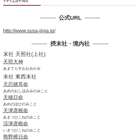
公式URL
http://www.susa-jinja.jp/
摂末社・境内社
末社 天照社(上社)
天照大神
あまてらすおおみかみ
末社 東西末社
天忍穂耳命
あめのおしほみみのみこと
天穂日命
あめのほひのみこと
天津彦根命
あまつひこねのみこと
活津彦根命
いきつひこねのみこと
熊野樟日命