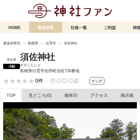
HOME
都道府県
社格一覧
ご利益
神様
都道府県別
島根県
出雲市
須佐神社
須佐神社
有名度
すさじんじゃ
小結
島根県出雲市佐田町須佐730番地
★★★★★
★★★★★
😞
🙁
😐
🙂
😄
0件
マッチ
TOP
見どころ(0)
御朱印
アクセス
掲示板