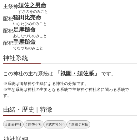
須佐之男命
主祭神
すさのをのみこと
稲田比売命
配祀
いなたひめのみこと
足摩槌命
配祀
あしなづちのみこと
手摩槌命
配祀
てなづちのみこと
神社系統
「
祇園・須佐系
」
この神社の主な系統は
です。
※系統は御祭神や由緒による神社の分類です。
※主な系統は神社の主要となる系統で主祭神や神社名に関わる系統で
す。
由緒・歴史 | 特徴
別表神社
国幣小社
式内社(小)
超親切対応
神社詳細