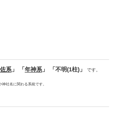
佐系
」 「
年神系
」 「不明(1柱)」
です。
。
や神社名に関わる系統です。