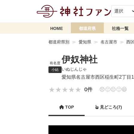
HOME
都道府県
社格一覧
都道府県別
愛知県
名古屋市
西
伊奴神社
有名度
いぬじんじゃ
小結
愛知県名古屋市西区稲生町2丁目1
★★★★★
★★★★★
0件
😞
🙁
😐
🙂
😄
TOP
見どころ(7)