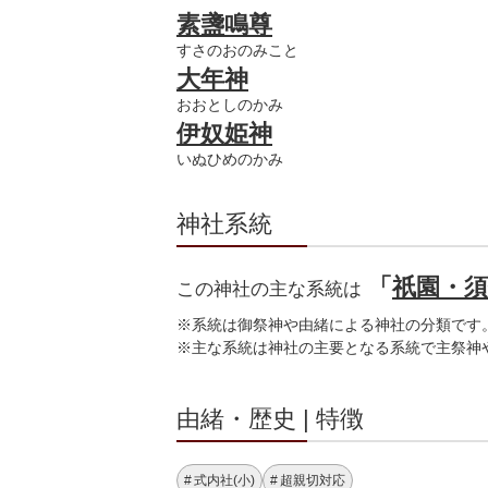
素盞鳴尊
すさのおのみこと
大年神
おおとしのかみ
伊奴姫神
いぬひめのかみ
神社系統
「
祇園・須
この神社の主な系統は
※系統は御祭神や由緒による神社の分類です
※主な系統は神社の主要となる系統で主祭神
由緒・歴史 | 特徴
式内社(小)
超親切対応