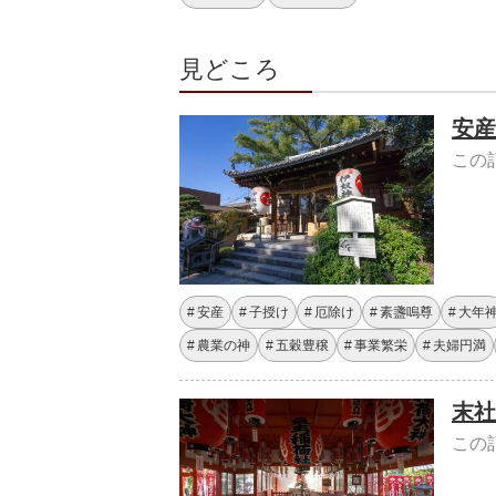
見どころ
安産
この
安産
子授け
厄除け
素盞嗚尊
大年
農業の神
五穀豊穣
事業繁栄
夫婦円満
末社
この