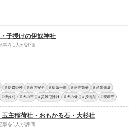
・子授けの伊奴神社
記事を1人が評価
神
伊奴姫神
家内安全
病気平癒
商売繁盛
産業発展
伊奴村
犬の王
災難厄除け
犬の像
授与品
安産守
 玉主稲荷社・おもかる石・大杉社
記事を1人が評価