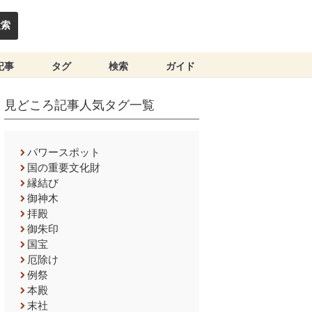
検索
記事
タグ
検索
ガイド
見どころ記事人気タグ一覧
パワースポット
国の重要文化財
縁結び
御神木
拝殿
御朱印
国宝
厄除け
例祭
本殿
末社