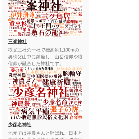
三峯神社
秩父三社の一社で標高約1,100mの
奥秩父山中に鎮座し、山岳信仰や狼
信仰が融合した神社です。
少彦名神社
地元では神農さんと呼ばれ、日本と