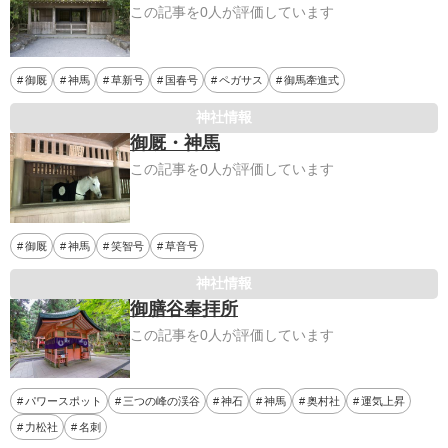
この記事を0人が評価しています
御厩
神馬
草新号
国春号
ペガサス
御馬牽進式
神社情報
御厩・神馬
この記事を0人が評価しています
御厩
神馬
笑智号
草音号
神社情報
御膳谷奉拝所
この記事を0人が評価しています
パワースポット
三つの峰の渓谷
神石
神馬
奥村社
運気上昇
力松社
名刺