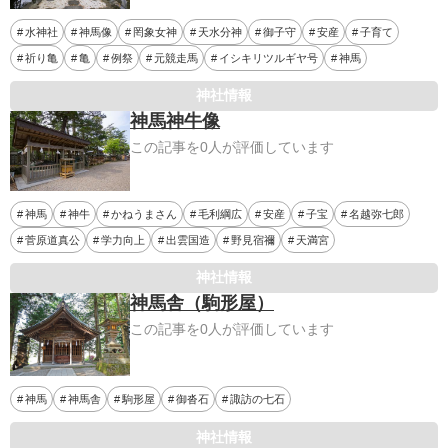
水神社
神馬像
罔象女神
天水分神
御子守
安産
子育て
祈り亀
亀
例祭
元競走馬
イシキリツルギヤ号
神馬
神社情報
神馬神牛像
この記事を0人が評価しています
神馬
神牛
かねうまさん
毛利綱広
安産
子宝
名越弥七郎
菅原道真公
学力向上
出雲国造
野見宿禰
天満宮
神社情報
神馬舎（駒形屋）
この記事を0人が評価しています
神馬
神馬舎
駒形屋
御沓石
諏訪の七石
神社情報