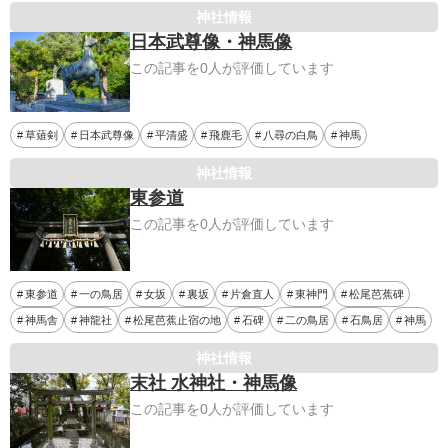
神社情報
日本武尊像・神馬像
この記事を0人が評価しています
草薙剣
日本武尊像
平清盛
飛鹿毛
八尋の白鳥
神馬
神社情報
東参道
この記事を0人が評価しています
東参道
一の鳥居
女坂
裏坂
片倉直人
東神門
松尾芭蕉碑
神馬舎
神龍社
松尾芭蕉止宿の地
石碑
二の鳥居
石鳥居
神馬
神社情報
末社 水神社・神馬像
この記事を0人が評価しています