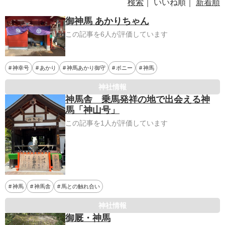
検索
｜ いいね順｜
新着順
御神馬 あかりちゃん
この記事を6人が評価しています
神幸号
あかり
神馬あかり御守
ポニー
神馬
神社情報
神馬舎 乗馬発祥の地で出会える神
馬「神山号」
この記事を1人が評価しています
神馬
神馬舎
馬との触れ合い
神社情報
御厩・神馬