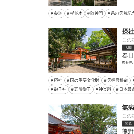
参道
杉並木
随神門
県の天然記
摂社
この
大関
春日
奈良県 
摂社
国の重要文化財
天押雲根命
御子神
五所御子
神楽殿
日本最
無病
この
関脇
熊野