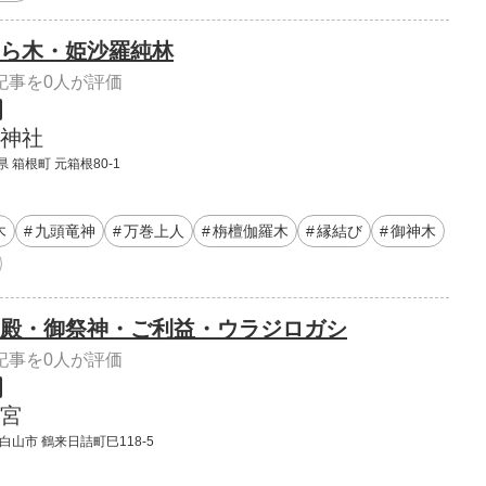
ら木・姫沙羅純林
記事を0人が評価
神社
 箱根町 元箱根80-1
木
九頭竜神
万巻上人
栴檀伽羅木
縁結び
御神木
殿・御祭神・ご利益・ウラジロガシ
記事を0人が評価
宮
白山市 鶴来日詰町巳118-5