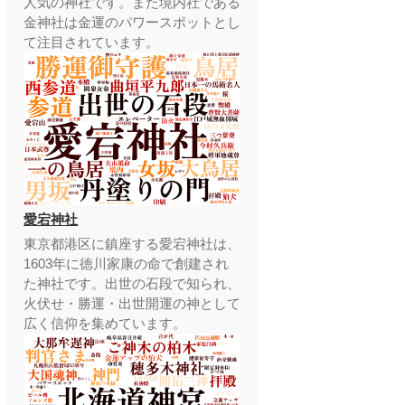
人気の神社です。また境内社である
金神社は金運のパワースポットとし
て注目されています。
愛宕神社
東京都港区に鎮座する愛宕神社は、
1603年に徳川家康の命で創建され
た神社です。出世の石段で知られ、
火伏せ・勝運・出世開運の神として
広く信仰を集めています。