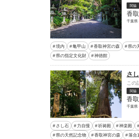
関脇
香取
千葉県 
境内
亀甲山
香取神宮の森
県の
県の指定文化財
神徳館
さし
この
関脇
香取
千葉県 
さし石
力自慢
祈祷殿
神楽殿
県の天然記念物
香取神宮の森
落合