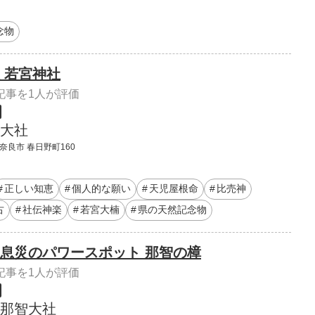
念物
 若宮神社
記事を1人が評価
大社
奈良市 春日野町160
正しい知恵
個人的な願い
天児屋根命
比売神
古
社伝神楽
若宮大楠
県の天然記念物
息災のパワースポット 那智の樟
記事を1人が評価
那智大社