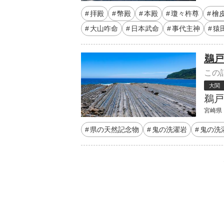
拝殿
幣殿
本殿
瓊々杵尊
檜
大山咋命
日本武命
事代主神
猿
鵜戸
この
大関
鵜戸
宮崎県 
県の天然記念物
鬼の洗濯岩
鬼の洗