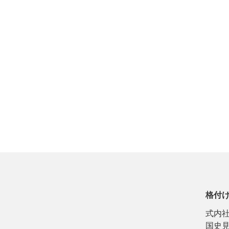
格付
式内
国史