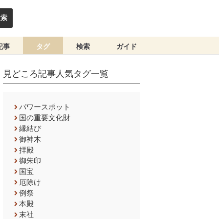
検索
記事
タグ
検索
ガイド
見どころ記事人気タグ一覧
パワースポット
国の重要文化財
縁結び
御神木
拝殿
御朱印
国宝
厄除け
例祭
本殿
末社