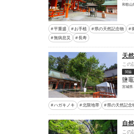
和歌山
平重盛
お手植
県の天然記念物
無病息災
長寿
天然
この
関脇
鹽竈
宮城県 
ハガキノキ
北限地帯
県の天然記念
自然
この