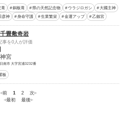
皮葺
銅板葺
県の天然記念物
ウラジロガシ
大國主神
田彦神
身命守護
生業繁栄
金運アップ
乙劔宮
千畳敷奇岩
記事を0人が評価
神宮
日南市 大字宮浦3232番
濯板
前
1
2
次
最初
最後