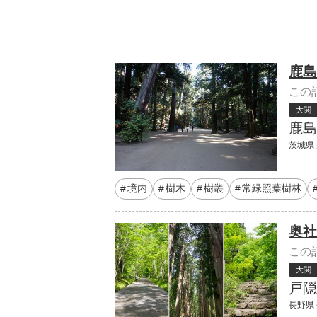
鹿島
この
大関
鹿島
茨城県 
境内
樹木
樹叢
常緑照葉樹林
奥社
この
大関
戸隠
長野県 