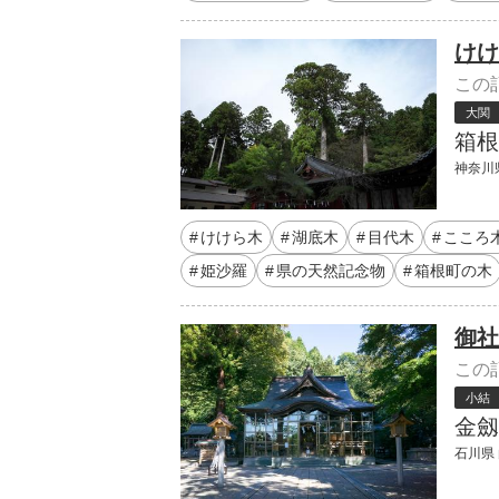
けけ
この
大関
箱根
神奈川県
けけら木
湖底木
目代木
こころ
姫沙羅
県の天然記念物
箱根町の木
御社
この
小結
金劔
石川県 