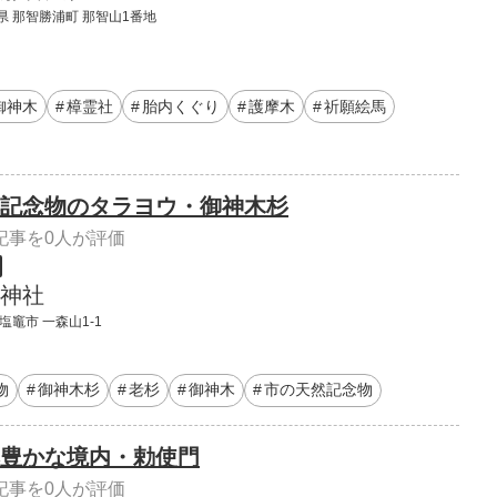
県 那智勝浦町 那智山1番地
御神木
樟霊社
胎内くぐり
護摩木
祈願絵馬
記念物のタラヨウ・御神木杉
記事を0人が評価
神社
塩竈市 一森山1-1
物
御神木杉
老杉
御神木
市の天然記念物
豊かな境内・勅使門
記事を0人が評価