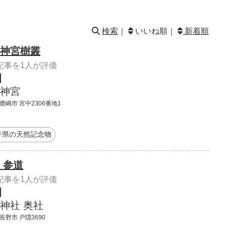
検索
｜
いいね順｜
新着順
神宮樹叢
記事を1人が評価
神宮
鹿嶋市 宮中2306番地1
県の天然記念物
 参道
記事を1人が評価
神社 奥社
長野市 戸隠3690