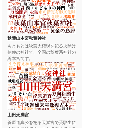
秋葉山本宮秋葉神社
もともとは秋葉大権現を祀る火除け
信仰の神社で、全国の秋葉系神社の
総本宮です。
山田天満宮
菅原道真公を祀る天満宮で受験生に