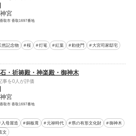
神宮
香取市 香取1697番地
天然記念物
桜
灯篭
紅葉
勅使門
大宮司家邸宅
石・祈祷殿・神楽殿・御神木
記事を0人が評価
神宮
香取市 香取1697番地
入母屋造
銅板葺
元禄時代
県の有形文化財
御神木
直文