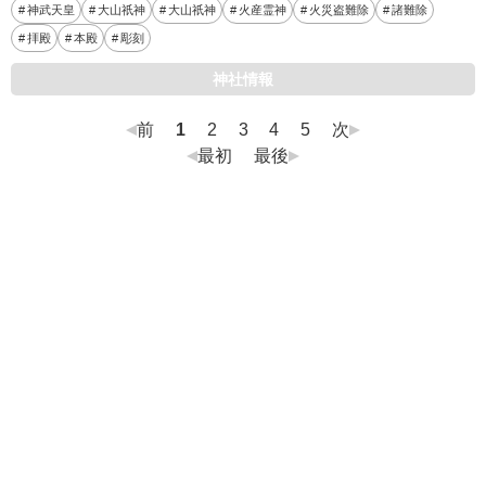
神武天皇
大山祇神
大山祇神
火産霊神
火災盗難除
諸難除
拝殿
本殿
彫刻
神社情報
前
1
2
3
4
5
次
最初
最後