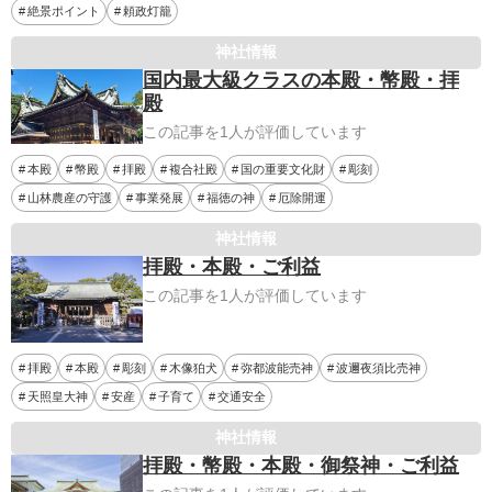
絶景ポイント
頼政灯籠
神社情報
国内最大級クラスの本殿・幣殿・拝
殿
この記事を1人が評価しています
本殿
幣殿
拝殿
複合社殿
国の重要文化財
彫刻
山林農産の守護
事業発展
福徳の神
厄除開運
神社情報
拝殿・本殿・ご利益
この記事を1人が評価しています
拝殿
本殿
彫刻
木像狛犬
弥都波能売神
波邇夜須比売神
天照皇大神
安産
子育て
交通安全
神社情報
拝殿・幣殿・本殿・御祭神・ご利益