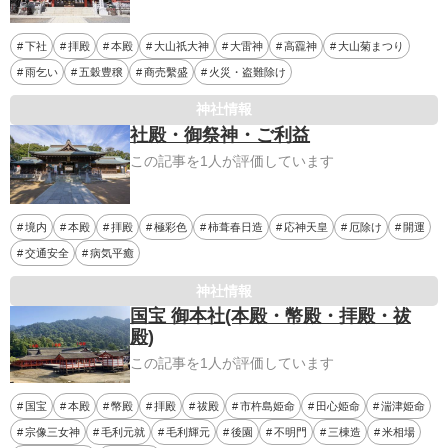
下社
拝殿
本殿
大山祇大神
大雷神
高龗神
大山菊まつり
雨乞い
五穀豊穣
商売繫盛
火災・盗難除け
神社情報
社殿・御祭神・ご利益
この記事を1人が評価しています
境内
本殿
拝殿
極彩色
柿葺春日造
応神天皇
厄除け
開運
交通安全
病気平癒
神社情報
国宝 御本社(本殿・幣殿・拝殿・祓
殿)
この記事を1人が評価しています
国宝
本殿
幣殿
拝殿
祓殿
市杵島姫命
田心姫命
湍津姫命
宗像三女神
毛利元就
毛利輝元
後園
不明門
三棟造
米相場