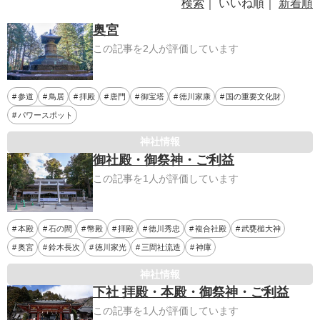
検索
｜ いいね順｜
新着順
奥宮
この記事を2人が評価しています
参道
鳥居
拝殿
唐門
御宝塔
徳川家康
国の重要文化財
パワースポット
神社情報
御社殿・御祭神・ご利益
この記事を1人が評価しています
本殿
石の間
幣殿
拝殿
徳川秀忠
複合社殿
武甕槌大神
奥宮
鈴木長次
徳川家光
三間社流造
神庫
神社情報
下社 拝殿・本殿・御祭神・ご利益
この記事を1人が評価しています