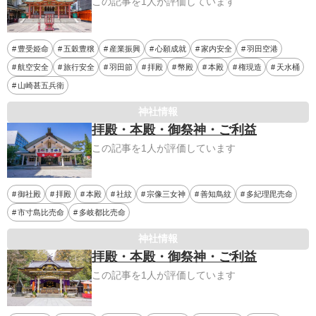
この記事を1人が評価しています
豊受姫命
五穀豊穣
産業振興
心願成就
家内安全
羽田空港
航空安全
旅行安全
羽田節
拝殿
幣殿
本殿
権現造
天水桶
山崎甚五兵衛
神社情報
拝殿・本殿・御祭神・ご利益
この記事を1人が評価しています
御社殿
拝殿
本殿
社紋
宗像三女神
善知鳥紋
多紀理毘売命
市寸島比売命
多岐都比売命
神社情報
拝殿・本殿・御祭神・ご利益
この記事を1人が評価しています