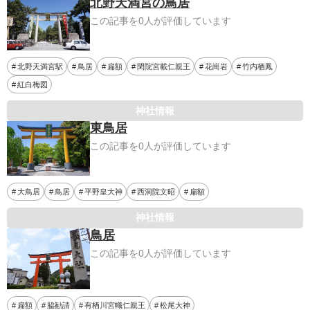
北野天満宮の鳥居
この記事を0人が評価しています
北野天満宮駅
鳥居
扁額
閑院宮載仁親王
花崗岩
竹内栖鳳
紅白梅図
神社情報
東鳥居
この記事を0人が評価しています
大鳥居
鳥居
平野皇大神
西洞院文昭
扁額
神社情報
鳥居
この記事を0人が評価しています
扁額
脇勧請
有栖川宮幟仁親王
松尾大神