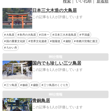
検索
｜ いいね順｜
新着順
日本三大木造の大鳥居
この記事を1人が評価しています
大鳥居
朱丹の大鳥居
日本一
日本三大木造鳥居
平清盛
国の重要文化財
世界文化遺産
陰陽道
扁額
有栖川宮熾仁親王
ろかい舟
神社情報
国内でも珍しい三ツ鳥居
この記事を1人が評価しています
三ツ鳥居
修繕
扁額
三ツ鳥居のくぐり方
神社情報
青銅鳥居
この記事を1人が評価しています