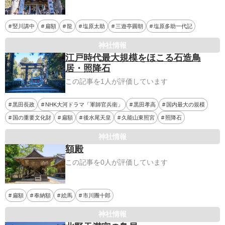
竪川講中
扁額
龍
塩原太助
三遊亭圓朝
塩原多助一代記
神社情報
江戸時代最大規模をほこる石造鳥
居・照降石
この記事を1人が評価しています
黒田長政
NHK大河ドラマ「軍師官兵衛」
黒田孝高
国内最大の規模
国の重要文化財
扁額
後水尾天皇
久能山東照宮
照降石
神社情報
額殿
この記事を0人が評価しています
扁額
奉納額
絵馬
市川團十郎
神社情報