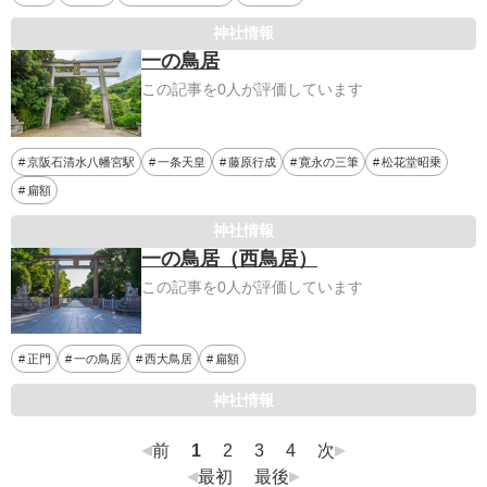
神社情報
一の鳥居
この記事を0人が評価しています
京阪石清水八幡宮駅
一条天皇
藤原行成
寛永の三筆
松花堂昭乗
扁額
神社情報
一の鳥居（西鳥居）
この記事を0人が評価しています
正門
一の鳥居
西大鳥居
扁額
神社情報
前
1
2
3
4
次
最初
最後