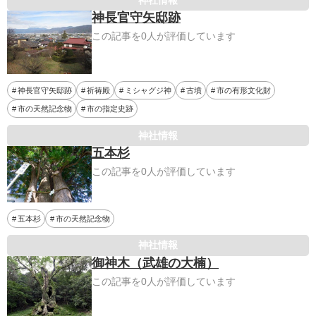
神長官守矢邸跡
この記事を0人が評価しています
神長官守矢邸跡
祈祷殿
ミシャグジ神
古墳
市の有形文化財
市の天然記念物
市の指定史跡
神社情報
五本杉
この記事を0人が評価しています
五本杉
市の天然記念物
神社情報
御神木（武雄の大楠）
この記事を0人が評価しています