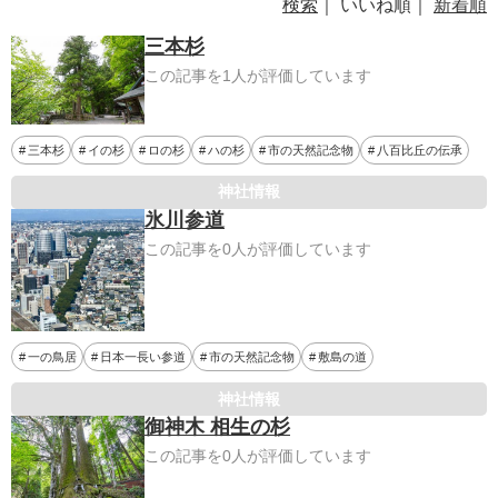
検索
｜ いいね順｜
新着順
三本杉
この記事を1人が評価しています
三本杉
イの杉
ロの杉
ハの杉
市の天然記念物
八百比丘の伝承
神社情報
氷川参道
この記事を0人が評価しています
一の鳥居
日本一長い参道
市の天然記念物
敷島の道
神社情報
御神木 相生の杉
この記事を0人が評価しています