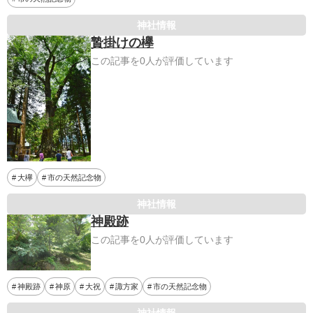
神社情報
贄掛けの欅
この記事を0人が評価しています
大欅
市の天然記念物
神社情報
神殿跡
この記事を0人が評価しています
神殿跡
神原
大祝
諏方家
市の天然記念物
神社情報