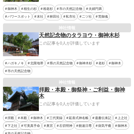
御神木
相生の杉
相老杉
市の天然記念物
夫婦円満
パワースポット
末社
林田社
私市社
二ツ社
荒御魂
神社情報
天然記念物のタラヨウ・御神木杉
この記事を0人が評価しています
ハガキノキ
北限地帯
県の天然記念物
御神木杉
老杉
御神木
市の天然記念物
神社情報
拝殿・本殿・御祭神・ご利益・御神
木
この記事を0人が評価しています
拝殿
本殿
御神木
三代実録
延喜式神名帳
遺書伝来記
上之社
下之社
可美真手命
奥宮
石切明神
饒速日尊
病気平癒
御神木
市の天然記念物