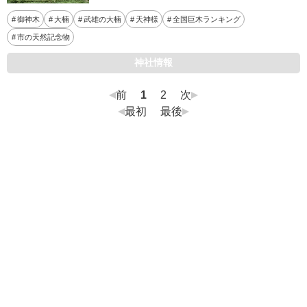
御神木
大楠
武雄の大楠
天神様
全国巨木ランキング
市の天然記念物
神社情報
前
1
2
次
最初
最後