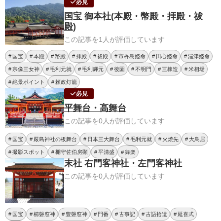
必見
国宝 御本社(本殿・幣殿・拝殿・祓
殿)
この記事を1人が評価しています
国宝
本殿
幣殿
拝殿
祓殿
市杵島姫命
田心姫命
湍津姫命
宗像三女神
毛利元就
毛利輝元
後園
不明門
三棟造
米相場
絶景ポイント
頼政灯籠
必見
平舞台・高舞台
この記事を0人が評価しています
国宝
嚴島神社の板舞台
日本三大舞台
毛利元就
火焼先
大鳥居
撮影スポット
棚守佐伯房顕
平清盛
舞楽
末社 右門客神社・左門客神社
この記事を0人が評価しています
国宝
櫛磐窓神
豊磐窓神
門番
古事記
古語拾遺
延喜式