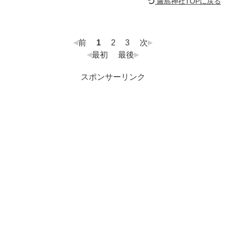
厳島神社TOPに戻る
前
1
2
3
次
最初
最後
スポンサーリンク