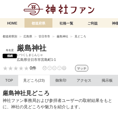
HOME
都道府県
社格一覧
ご利益
神様
都道府県別
広島県
廿日市市
厳島神社
見どころ
厳島神社
有名度
いつくしまじんじゃ
横綱
広島県廿日市市宮島町1-1
★★★★★
★★★★★
😞
🙁
😐
🙂
😄
0件
マッチ
TOP
見どころ(23)
御朱印
アクセス
掲示板
厳島神社見どころ
神社ファン事務局および参拝者ユーザーの取材結果をもと
に、神社の見どころや魅力を紹介します。