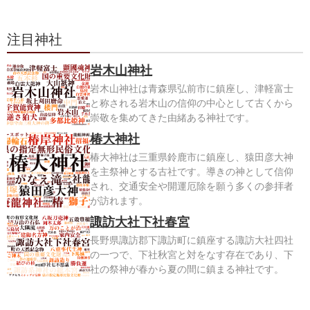
注目神社
岩木山神社
岩木山神社は青森県弘前市に鎮座し、津軽富士
と称される岩木山の信仰の中心として古くから
崇敬を集めてきた由緒ある神社です。
椿大神社
椿大神社は三重県鈴鹿市に鎮座し、猿田彦大神
を主祭神とする古社です。導きの神として信仰
され、交通安全や開運厄除を願う多くの参拝者
が訪れます。
諏訪大社下社春宮
長野県諏訪郡下諏訪町に鎮座する諏訪大社四社
の一つで、下社秋宮と対をなす存在であり、下
社の祭神が春から夏の間に鎮まる神社です。