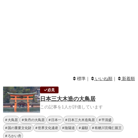
標準｜
いいね順
｜
新着順
必見
日本三大木造の大鳥居
この記事を1人が評価しています
大鳥居
朱丹の大鳥居
日本一
日本三大木造鳥居
平清盛
国の重要文化財
世界文化遺産
陰陽道
扁額
有栖川宮熾仁親王
ろかい舟