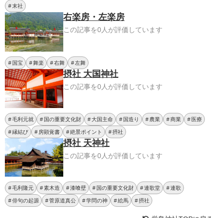
末社
右楽房・左楽房
この記事を0人が評価しています
国宝
舞楽
右舞
左舞
摂社 大国神社
この記事を0人が評価しています
毛利元就
国の重要文化財
大国主命
国造り
農業
商業
医療
縁結び
房顕覚書
絶景ポイント
摂社
摂社 天神社
この記事を0人が評価しています
毛利隆元
素木造
漆喰壁
国の重要文化財
連歌堂
連歌
俳句の起源
菅原道真公
学問の神
絵馬
摂社