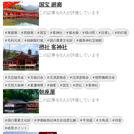
国宝 廻廊
この記事を0人が評価しています
東廻廊
西廻廊
国宝
客神社
揚水橋
桟の間
目透し
釣灯籠
毛利元就
鋳銅製灯籠
国の重要文化財
嚴島神社宝物館
摂社 客神社
この記事を0人が評価しています
天忍穂耳命
天穂日命
天津彦根命
活津彦根命
熊野櫲樟日命
天照大御神
素盞鳴尊
御誓
国宝
摂社
客神社
朝座屋
この記事を0人が評価しています
国の重要文化財
伊都岐島社神主佐伯景弘解
平清盛
大鳥居
枡形
絶景ポイント