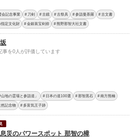
賛会記念事業
刀剣
古鏡
古祭具
参詣曼荼羅
古文書
の指定文化財
金銀装宝剣拵
熊野那智大社文書
坂
記事を0人が評価しています
伊山地の霊場と参詣道」
日本の道100選
那智黒石
南方熊楠
天然記念物
多富気王子跡
見
息災のパワースポット 那智の樟