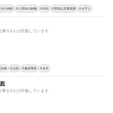
導きの神様
八咫烏の銅像
烏石
那智山宮曼荼羅
お守り
記事を0人が評価しています
記念物
山桜
藤原秀衡
名木
殿
記事を0人が評価しています