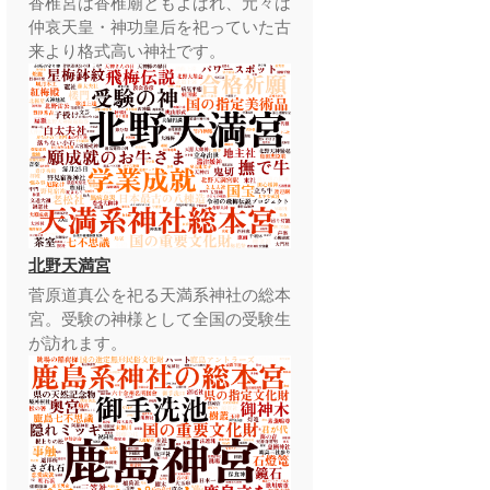
香椎宮は香椎廟ともよばれ、元々は
仲哀天皇・神功皇后を祀っていた古
来より格式高い神社です。
北野天満宮
菅原道真公を祀る天満系神社の総本
宮。受験の神様として全国の受験生
が訪れます。