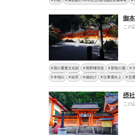
拝殿
御創建1700年記念境内施設整備事業
御本
この
国の重要文化財
熊野権現造
那智の瀧
本地仏
結宮
縁結び
仕事運向上
交
摂社
この