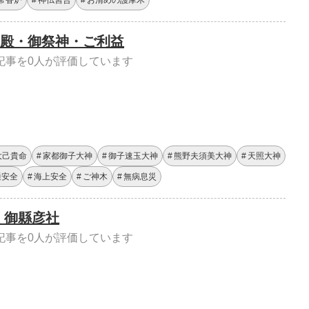
常香炉
神仏習合
お清めの護摩木
殿・御祭神・ご利益
記事を0人が評価しています
大己貴命
家都御子大神
御子速玉大神
熊野夫須美大神
天照大神
通安全
海上安全
ご神木
無病息災
 御縣彦社
記事を0人が評価しています