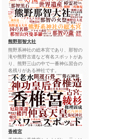
熊野那智大社
熊野系神社の総本宮であり、那智の
滝や熊野古道など有名スポットがあ
り、熊野三山の中で一番神仏習合の
名残りがある神社です。
香椎宮