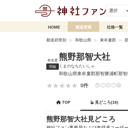
HOME
都道府県
社格一覧
都道府県別
和歌山県
東牟婁郡
熊野那智大社
有名度
くまのなちたいしゃ
関脇
和歌山県東牟婁郡那智勝浦町那智
★★★★★
★★★★★
0件
😞
🙁
😐
🙂
😄
TOP
見どころ(16)
熊野那智大社見どころ
神社ファン事務局および参拝者ユーザ