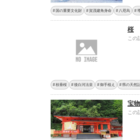
国の重要文化財
賀茂建角身命
八咫烏
桜
この
枝垂桜
後白河法皇
御手植え
県の天然
宝物
この