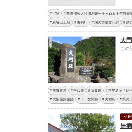
宝物
熊野那智大社御創建一千六百五十年祭奉
経塚出土品
古銅印
国の重要文化財
県
大門
この
熊野古道
中辺路
旧参道
世界遺産「紀
大阪屋旅館跡
十一文関跡
夫婦杉
県の
必
無病