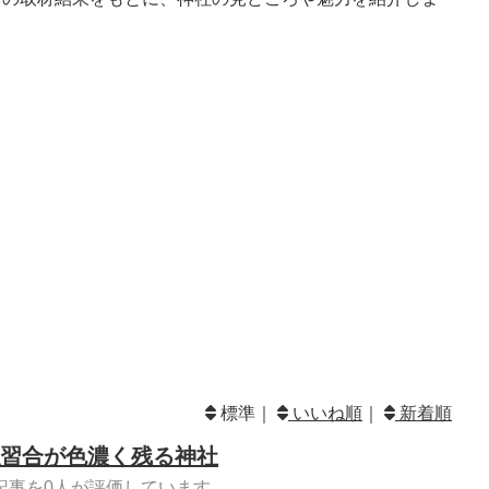
標準｜
いいね順
｜
新着順
習合が色濃く残る神社
記事を0人が評価しています