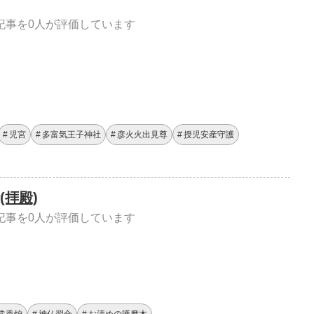
記事を0人が評価しています
児宮
多富気王子神社
彦火火出見尊
授児安産守護
(拝殿)
記事を0人が評価しています