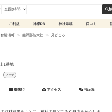
ご利益
神様DB
神社系統
口コミ
那智勝浦町
熊野那智大社
見どころ
山1番地
マッチ
御朱印
アクセス
掲示板
ーの取材結果をもとに、神社の見どころや魅力を紹介しま