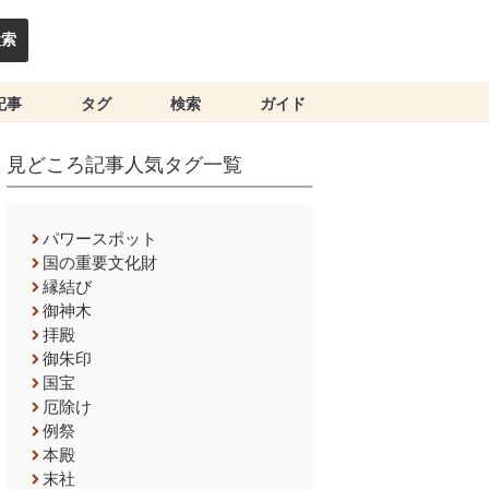
検索
記事
タグ
検索
ガイド
見どころ記事人気タグ一覧
パワースポット
国の重要文化財
縁結び
御神木
拝殿
御朱印
国宝
厄除け
例祭
本殿
末社