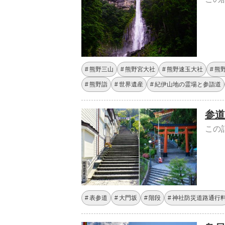
熊野三山
熊野宮大社
熊野速玉大社
熊
熊野詣
世界遺産
紀伊山地の霊場と参詣道
参道
この
表参道
大門坂
階段
神社防災道路通行