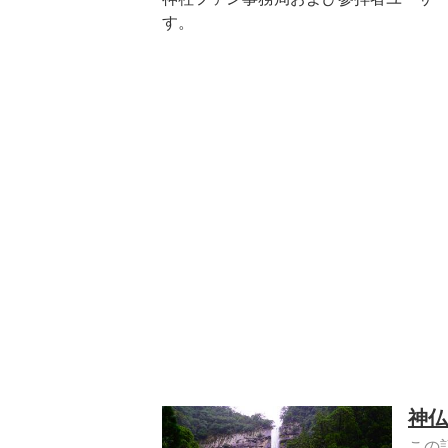
す。
神仏
この