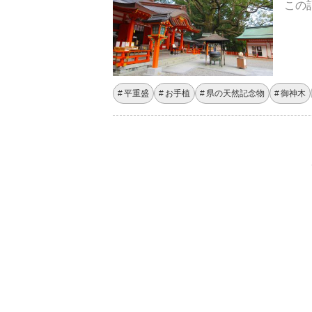
この
平重盛
お手植
県の天然記念物
御神木