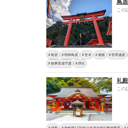
鳥居
この
鳥居
明神鳥居
笠木
屋根
世界遺産
無事育成守護
摂社
礼殿
この