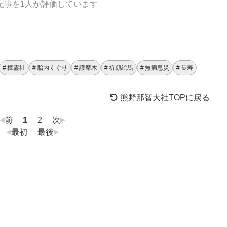
記事を1人が評価しています
樟霊社
胎内くぐり
護摩木
祈願絵馬
無病息災
長寿
熊野那智大社TOPに戻る
前
1
2
次
最初
最後