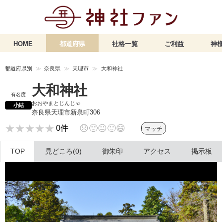
HOME
都道府県
社格一覧
ご利益
神様
都道府県別
奈良県
天理市
大和神社
大和神社
有名度
おおやまとじんじゃ
小結
奈良県天理市新泉町306
★★★★★
★★★★★
😞
🙁
😐
🙂
😄
0件
マッチ
TOP
見どころ(0)
御朱印
アクセス
掲示板