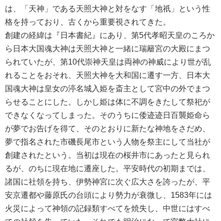
は、「天神」である天照大神と対をなす「地祇」という性
格を持っており、古くから重要視されてきた。
創建の経緯は『日本書紀』にあり、第5代孝昭天皇のころか
ら日本大国魂大神は天照大神と一緒に瑞籬宮の大殿にまつ
られていたが、第10代崇神天皇は両神の神威により世が乱
れることをおそれ、天照大神を大和国に遷す一方、日本大
国魂大神は皇女の渟名城入姫を斎主として宮中の外でまつ
らせることにした。しかし姫は体に不調をきたして祭祀が
できなくなってしまった。そのうちに倭迹迹日百襲姫命ら
が夢でお告げを得て、そのとおりに新たな神地をさだめ、
夢で指名された市磯長尾市という人物を祭主にして当社が
創建されたという。当初は現在の桜井市にあったと見られ
るが、のちに現在地に遷座した。平安時代の初期までは、
諸国に社領を持ち、伊勢神宮に次ぐ広大さを誇ったが、平
安京遷都や藤原氏の台頭により勢力が衰微し、1583年には
火災によって神領の記録類すべてを焼失し、中世にはすべ