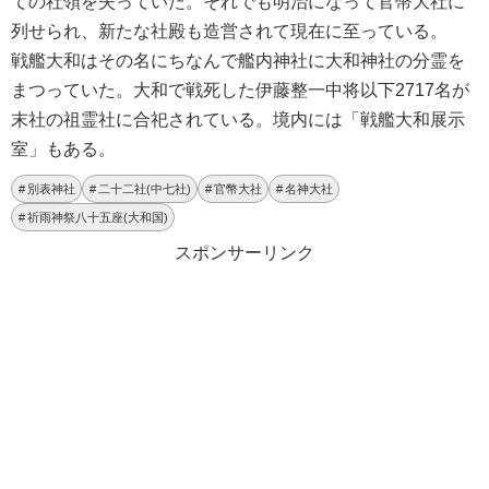
ての社領を失っていた。それでも明治になって官幣大社に
列せられ、新たな社殿も造営されて現在に至っている。
戦艦大和はその名にちなんで艦内神社に大和神社の分霊を
まつっていた。大和で戦死した伊藤整一中将以下2717名が
末社の祖霊社に合祀されている。境内には「戦艦大和展示
室」もある。
別表神社
二十二社(中七社)
官幣大社
名神大社
祈雨神祭八十五座(大和国)
スポンサーリンク