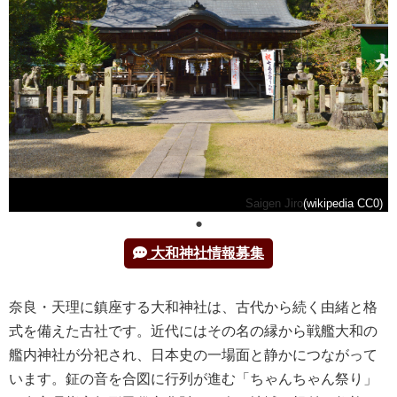
Saigen Jiro
(wikipedia CC0)
大和神社情報募集
奈良・天理に鎮座する大和神社は、古代から続く由緒と格
式を備えた古社です。近代にはその名の縁から戦艦大和の
艦内神社が分祀され、日本史の一場面と静かにつながって
います。鉦の音を合図に行列が進む「ちゃんちゃん祭り」