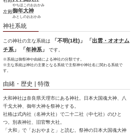
右殿
やちほこのおおかみ
御年大神
左殿
みとしのおおかみ
神社系統
「不明(1柱)」 「
出雲・オオナム
この神社の主な系統は
チ系
」 「
年神系
」
です。
※系統は御祭神や由緒による神社の分類です。
※主な系統は神社の主要となる系統で主祭神や神社名に関わる系統で
す。
由緒・歴史 | 特徴
大和神社は奈良県天理市にある神社。日本大国魂大神、八
千戈大神、御年大神を祭神とする。
社格は式内社（名神大社）で二十二社（中七社）のひと
つ。別表神社、旧官幣大社。
「大和」で「おおやまと」と読む。祭神の日本大国魂大神