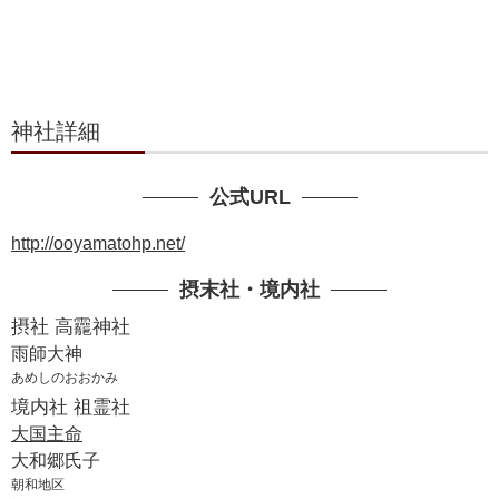
神社詳細
公式URL
http://ooyamatohp.net/
摂末社・境内社
摂社 高龗神社
雨師大神
あめしのおおかみ
境内社 祖霊社
大国主命
大和郷氏子
朝和地区