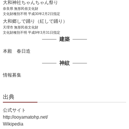
大和神社ちゃんちゃん祭り
奈良県 無形民俗文化財
文化財種別不明 平成30年2月2日指定
大和郷しで踊り（紅しで踊り）
天理市 無形民俗文化財
文化財種別不明 平成9年3月31日指定
建築
本殿 春日造
神紋
情報募集
出典
公式サイト
http://ooyamatohp.net/
Wikipedia