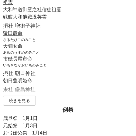
祖霊
大和神道御霊之社信徒祖霊
戦艦大和他戦没英霊
摂社 増御子神社
猿田彦命
さるたひこのみこと
天鈿女命
あめのうずめのみこと
市磯長尾市命
いちきながおいちのみこと
摂社 朝日神社
朝日豊明姫命
末社 厳島神社
続きを見る
末社 事代主神社
例祭
事代主命
歳旦祭 1月1日
御旅所 大和若宮神社(御旅所坐神社)
元始祭 1月3日
日本大国魂大神
お弓始め祭 1月4日