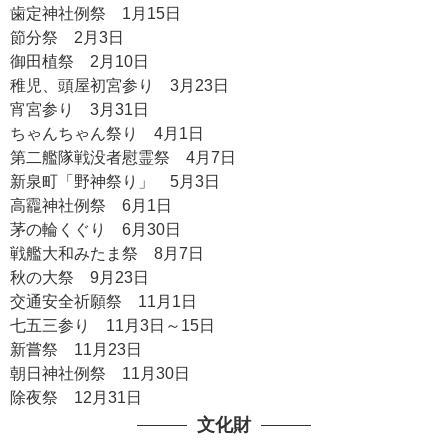
やあとおおくにたまのおおかみ
歯定神社例祭 1月15日
八千戈大神
節分祭 2月3日
やちほこのおおかみ
御田植祭 2月10日
御年大神
稚児、頭屋初宮参り 3月23日
みとしのおおかみ
宵宮参り 3月31日
境外末社 渟名城入姫神社
ちゃんちゃん祭り 4月1日
斎宮
第二艦隊戦没者慰霊祭 4月7日
境外末社 歯定神社
新泉町「野神祭り」 5月3日
大己貴神
高龗神社例祭 6月1日
おおなむちのかみ
茅の輪くぐり 6月30日
少彦名神
戦艦大和みたま祭 8月7日
すくなひこなのかみ
秋の大祭 9月23日
交通安全祈願祭 11月1日
七五三参り 11月3日～15日
新嘗祭 11月23日
朝日神社例祭 11月30日
除夜祭 12月31日
文化財