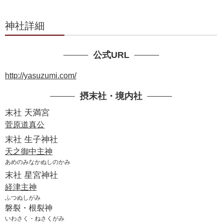
神社詳細
公式URL
http://yasuzumi.com/
摂末社・境内社
末社 天満宮
菅原道真公
末社 生子神社
天之御中主神
あめのみなかぬしのかみ
末社 星宮神社
経津主神
ふつぬしがみ
磐裂・根裂神
いわさく・ねさくがみ