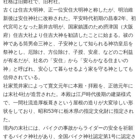
社格は旧郷社で、旧村社。
古くは住吉大明神、正一位安住大明神と称したが、明治維
新後は安住神社に改称された。平安時代初期の昌泰2年、初
代宮司となった新井吉明が、国家鎮護のため摂津国（大阪
府）住吉大社より住吉大神を勧請したことに始まる。祓の
神である筒男命三神と、子安神として知られる神功皇后を
祭神とし、厄除け、方位除け、子授、安産、などのご利益
が有名だが、社名の「安住」から「安らかなる住まいの
神」と呼ばれ、安心して暮らせるよう家を守る神としても
信仰されている。
社家荒井家によって寛文元年に本殿・拝殿を、正徳元年に
は末社4社が造営された。本殿は江戸時代後期の建築様式
で、一間社流造厚板葺きという屋根の造りが大変珍しい形
状をしており、昭和53年に栃木県の指定文化財に指定され
た。
境内の末社には、バイクの事故からライダーの安全を祈願
するバイク神社があり、全国バイク神社認定第1号に認定さ