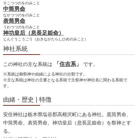
そこつつのをのみこと
中筒男命
なかつつのをのみこと
表筒男命
うわつつのをのみこと
神功皇后（息長足姫命）
じんぐうこうごう（おきなかたらしひめのみこと）
神社系統
「
住吉系
」
この神社の主な系統は
です。
※系統は御祭神や由緒による神社の分類です。
※主な系統は神社の主要となる系統で主祭神や神社名に関わる系統で
す。
由緒・歴史 | 特徴
安住神社は栃木県塩谷郡高根沢町にある神社。底筒男命、
中筒男命、表筒男命、神功皇后（息長足姫命）を祭神とす
る。