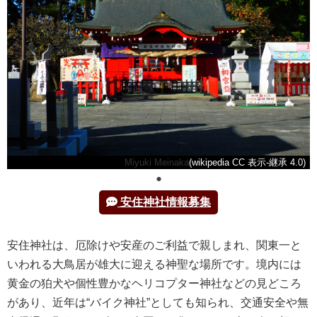
Miyuki Meinaka
(wikipedia CC 表示-継承 4.0)
安住神社情報募集
安住神社は、厄除けや安産のご利益で親しまれ、関東一と
いわれる大鳥居が雄大に迎える神聖な場所です。境内には
黄金の狛犬や個性豊かなヘリコプター神社などの見どころ
があり、近年は“バイク神社”としても知られ、交通安全や無