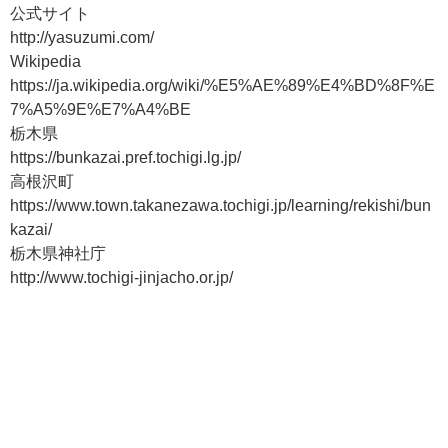
公式サイト
http://yasuzumi.com/
Wikipedia
https://ja.wikipedia.org/wiki/%E5%AE%89%E4%BD%8F%E
7%A5%9E%E7%A4%BE
栃木県
https://bunkazai.pref.tochigi.lg.jp/
高根沢町
https://www.town.takanezawa.tochigi.jp/learning/rekishi/bun
kazai/
栃木県神社庁
http://www.tochigi-jinjacho.or.jp/