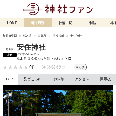
HOME
都道府県
社格一覧
ご利益
神様
都道府県別
栃木県
塩谷郡
高根沢町
安住神社
安住神社
有名度
やすずみじんじゃ
小結
栃木県塩谷郡高根沢町上高根沢2313
★★★★★
★★★★★
😞
🙁
😐
🙂
😄
0件
マッチ
TOP
見どころ(0)
御朱印
アクセス
掲示板