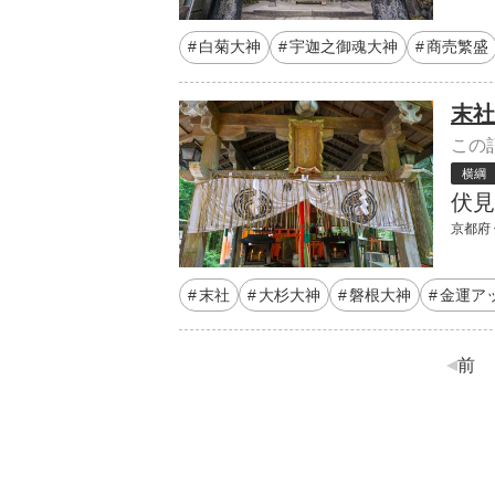
白菊大神
宇迦之御魂大神
商売繁盛
末社
この
横綱
伏見
京都府
末社
大杉大神
磐根大神
金運ア
前