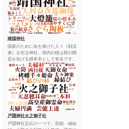
靖国神社
国家のために命を捧げた人々（戦没
者）を祀る神社。境内の桜は桜の開
花を告げる標本木として有名です。
戸隠神社火之御子社
戸隠神社五社の一つで、芸能・縁結