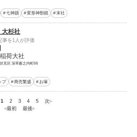
七神蹟
変形神獣鏡
末社
 大杉社
記事を1人が評価
稲荷大社
 伏見区 深草藪之内町68
ップ
商売繁盛
お塚
1
2
3
4
5
次
最初
最後