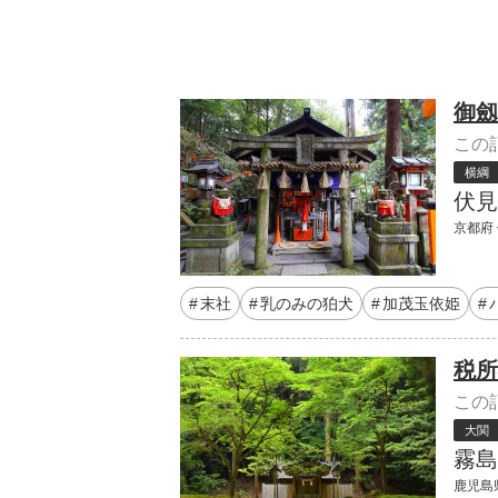
御劔
この
横綱
伏見
京都府
末社
乳のみの狛犬
加茂玉依姫
税所
この
大関
霧島
鹿児島県