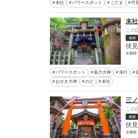
末社
パワースポット
こだま
竹
末社
この
横綱
伏見
京都府
パワースポット
薬力大神
滝行
おせき大神
のど
末社
三ノ
この
横綱
伏見
京都府