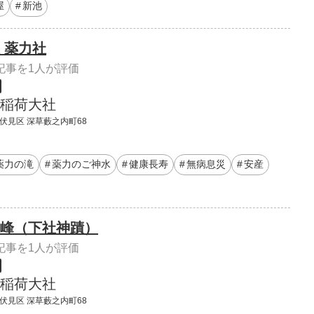
屋
新池
 薬力社
記事を1人が評価
稲荷大社
 伏見区 深草藪之内町68
薬力の滝
薬力のご神水
健康長寿
無病息災
安産
峰（下社神蹟）
記事を1人が評価
稲荷大社
 伏見区 深草藪之内町68