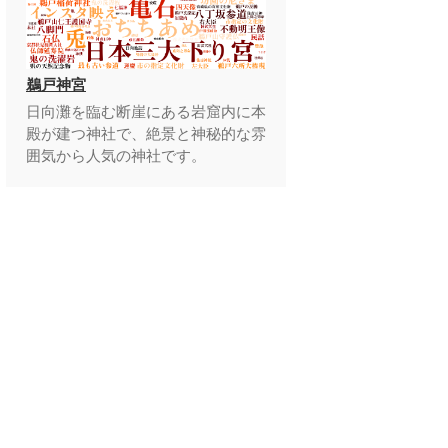
鵜戸神宮
日向灘を臨む断崖にある岩窟内に本
殿が建つ神社で、絶景と神秘的な雰
囲気から人気の神社です。