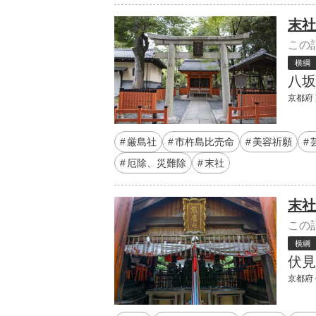
末社
この
横綱
八坂
京都府 
厳島社
市杵島比売命
美容祈願
厄除、災難除
末社
末社
この
横綱
伏見
京都府