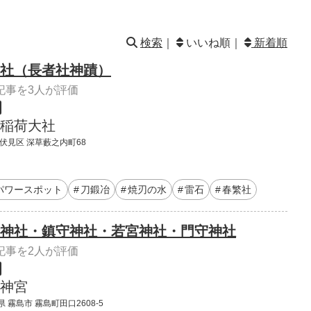
検索
｜
いいね順｜
新着順
社（長者社神蹟）
記事を3人が評価
稲荷大社
 伏見区 深草藪之内町68
パワースポット
刀鍛冶
焼刃の水
雷石
春繁社
神社・鎮守神社・若宮神社・門守神社
記事を2人が評価
神宮
 霧島市 霧島町田口2608-5