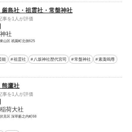
 厳島社・祖霊社・常盤神社
記事を1人が評価
神社
東山区 祇園町北側625
芸能
祖霊社
八坂神社歴代宮司
常盤神社
素戔嗚尊
 熊鷹社
記事を1人が評価
稲荷大社
 伏見区 深草藪之内町68