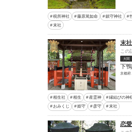
税所神社
藤原篤如命
鎮守神社
末社
末社
この
大関
下鴨
京都府
相生社
相生
産霊神
縁結びの神
おみくじ
姫守
彦守
末社
恋愛