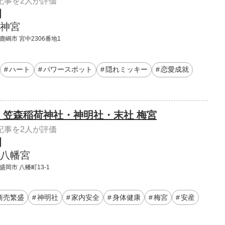
記事を2人が評価
神宮
鹿嶋市 宮中2306番地1
ハート
パワースポット
隠れミッキー
恋愛成就
 笠森稲荷神社・神明社・末社 梅宮
記事を2人が評価
八幡宮
盛岡市 八幡町13-1
商売繁盛
神明社
家内安全
身体健康
梅宮
安産