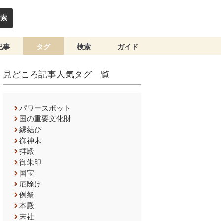
検索
記事
タグ
検索
ガイド
見どころ記事人気タグ一覧
パワースポット
国の重要文化財
縁結び
御神木
拝殿
御朱印
国宝
厄除け
例祭
本殿
末社