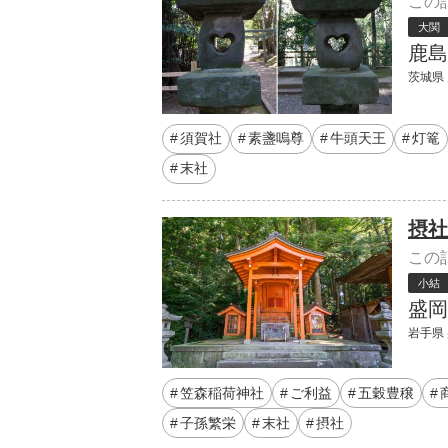
この
大関
鹿島
茨城県 
須賀社
素盞嗚尊
牛頭天王
灯篭
末社
摂社
この
小結
盛岡
岩手県 
笠森稲荷神社
ご利益
五穀豊穣
子孫繁栄
末社
摂社