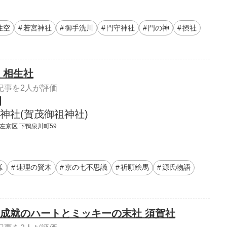
性空
若宮神社
御手洗川
門守神社
門の神
摂社
 相生社
記事を2人が評価
神社(賀茂御祖神社)
 左京区 下鴨泉川町59
様
連理の賢木
京の七不思議
祈願絵馬
源氏物語
成就のハートとミッキーの末社 須賀社