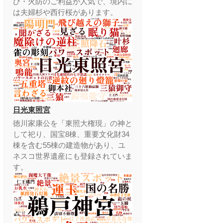
び・火防のご利益が人気で、境内に
は夫婦杉や西行桜があります。
日光東照宮
徳川家康公を「東照大権現」の神と
して祀り、国宝8棟、重要文化財34
棟を含む55棟の建造物があり、ユ
ネスコ世界遺産にも登録されていま
す。