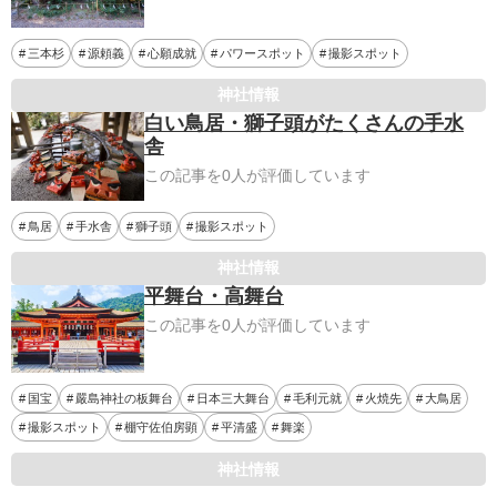
三本杉
源頼義
心願成就
パワースポット
撮影スポット
神社情報
白い鳥居・獅子頭がたくさんの手水
舎
この記事を0人が評価しています
鳥居
手水舎
獅子頭
撮影スポット
神社情報
平舞台・高舞台
この記事を0人が評価しています
国宝
嚴島神社の板舞台
日本三大舞台
毛利元就
火焼先
大鳥居
撮影スポット
棚守佐伯房顕
平清盛
舞楽
神社情報