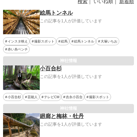
検索
｜ いいね順｜
新着順
絵馬トンネル
この記事を1人が評価しています
インスタ映え
撮影スポット
絵馬
絵馬トンネル
大塚いちお
赤い糸ベンチ
神社情報
小百合杉
この記事を1人が評価しています
小百合杉
芸能人
テレビCM
吉永小百合
撮影スポット
神社情報
廻廊と梅林・牡丹
この記事を1人が評価しています