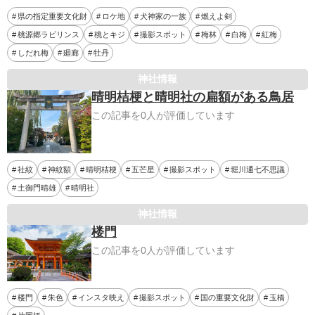
県の指定重要文化財
ロケ地
犬神家の一族
燃えよ剣
桃源郷ラビリンス
桃とキジ
撮影スポット
梅林
白梅
紅梅
しだれ梅
廻廊
牡丹
神社情報
晴明桔梗と晴明社の扁額がある鳥居
この記事を0人が評価しています
社紋
神紋額
晴明桔梗
五芒星
撮影スポット
堀川通七不思議
土御門晴雄
晴明社
神社情報
楼門
この記事を0人が評価しています
楼門
朱色
インスタ映え
撮影スポット
国の重要文化財
玉橋