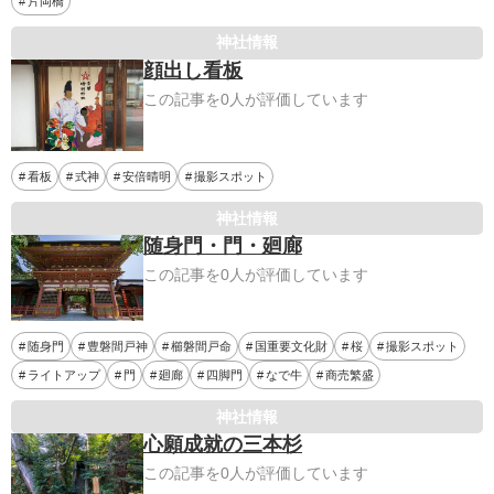
片岡橋
神社情報
顔出し看板
この記事を0人が評価しています
看板
式神
安倍晴明
撮影スポット
神社情報
随身門・門・廻廊
この記事を0人が評価しています
随身門
豊磐間戸神
櫛磐間戸命
国重要文化財
桜
撮影スポット
ライトアップ
門
廻廊
四脚門
なで牛
商売繁盛
神社情報
心願成就の三本杉
この記事を0人が評価しています