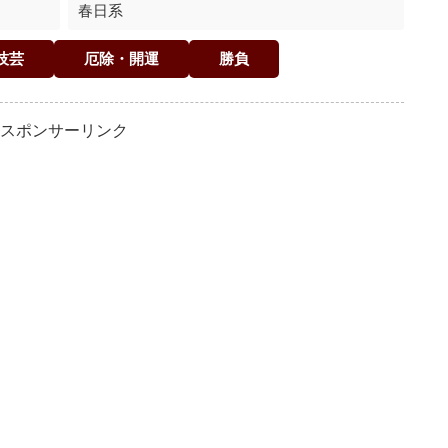
春日系
技芸
厄除・開運
勝負
スポンサーリンク