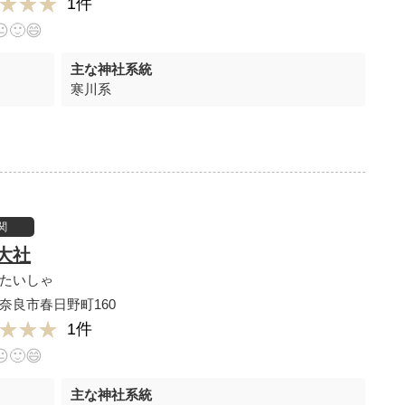
★★★
★★★
1件
😐
🙂
😄
主な神社系統
寒川系
関
大社
たいしゃ
奈良市春日野町160
★★★
★★★
1件
😐
🙂
😄
主な神社系統