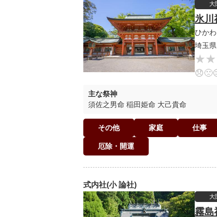
大
氷川
ひかわ
埼玉県
★★
★★
😞
🙁
主な祭神
須佐之男命 稲田姫命 大己貴命
その他
家庭
仕事
厄除・開運
式内社(小 論社)
大
霧島