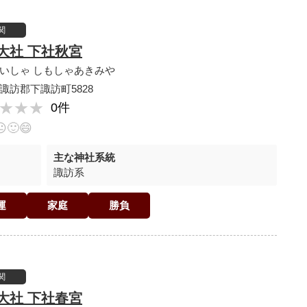
関
大社 下社秋宮
いしゃ しもしゃあきみや
諏訪郡下諏訪町5828
★★★
★★★
0件
😐
🙂
😄
主な神社系統
諏訪系
運
家庭
勝負
関
大社 下社春宮