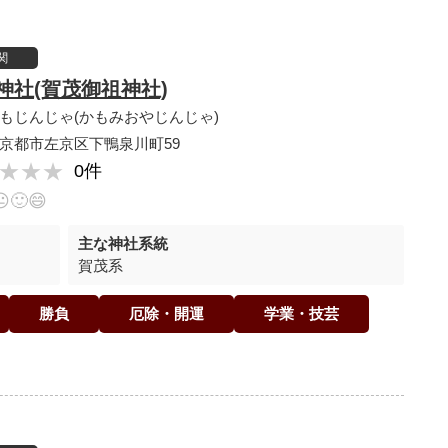
関
神社(賀茂御祖神社)
もじんじゃ(かもみおやじんじゃ)
京都市左京区下鴨泉川町59
★★★
★★★
0件
😐
🙂
😄
主な神社系統
賀茂系
勝負
厄除・開運
学業・技芸