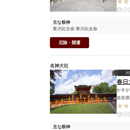
★★
★★
😞
🙁
主な祭神
寒川比古命 寒川比女命
厄除・開運
名神大社
大
春日
かすが
奈良県
★★
★★
😞
🙁
主な祭神