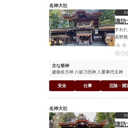
名神大社
大
諏訪
すわた
長野県
★★
★★
😞
🙁
主な祭神
建御名方神 八坂刀売神 八重事代主神
安全
仕事
厄除・開
名神大社
大
諏訪