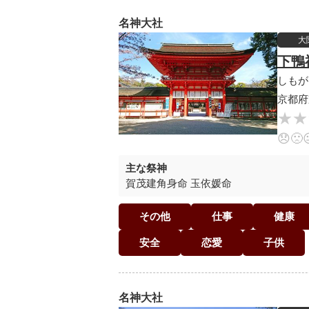
名神大社
大
下鴨
しもが
京都府
★★
★★
😞
🙁
主な祭神
賀茂建角身命 玉依媛命
その他
仕事
健康
安全
恋愛
子供
名神大社