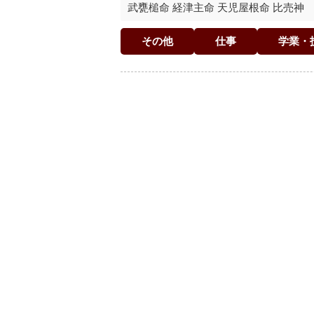
武甕槌命 経津主命 天児屋根命 比売神
その他
仕事
学業・