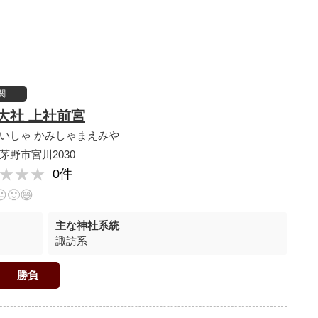
関
大社 上社前宮
いしゃ かみしゃまえみや
茅野市宮川2030
★★★
★★★
0件
😐
🙂
😄
主な神社系統
諏訪系
勝負