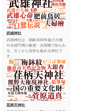
武雄神社
武雄神社は、樹齢3000年級の大楠
や夫婦円満の象徴・夫婦楠で知られ
る、古くから信仰を集める神社で
す。
荏柄天神社