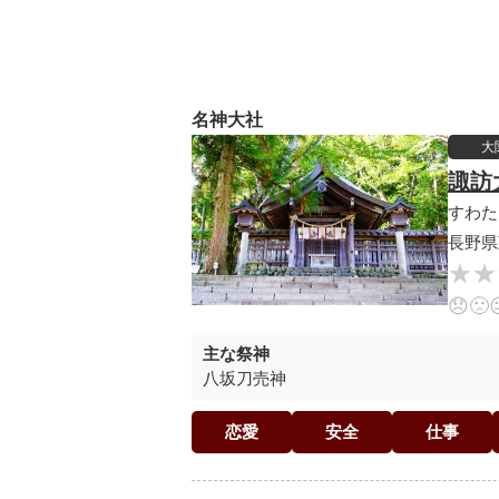
名神大社
大
諏訪
すわた
長野県
★★
★★
😞
🙁
主な祭神
八坂刀売神
恋愛
安全
仕事