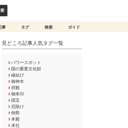
検索
記事
タグ
検索
ガイド
見どころ記事人気タグ一覧
パワースポット
国の重要文化財
縁結び
御神木
拝殿
御朱印
国宝
厄除け
例祭
本殿
末社