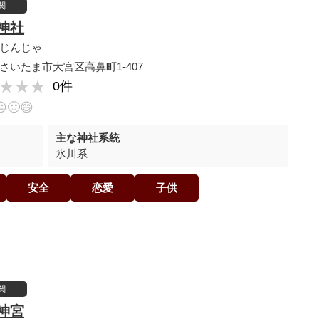
関
神社
じんじゃ
さいたま市大宮区高鼻町1-407
★★★
★★★
0件
😐
🙂
😄
主な神社系統
氷川系
安全
恋愛
子供
関
神宮