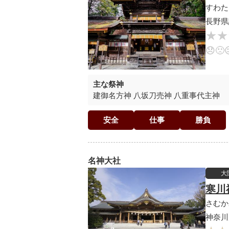
すわた
長野県
★★
★★
😞
🙁
主な祭神
建御名方神 八坂刀売神 八重事代主神
安全
仕事
勝負
名神大社
大
寒川
さむか
神奈川