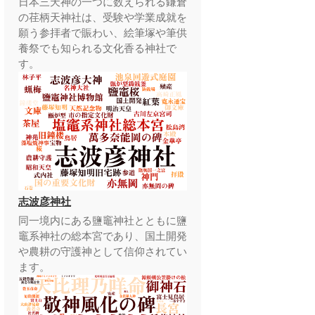
日本三天神の一つに数えられる鎌倉
の荏柄天神社は、受験や学業成就を
願う参拝者で賑わい、絵筆塚や筆供
養祭でも知られる文化香る神社で
す。
志波彦神社
同一境内にある鹽竈神社とともに鹽
竈系神社の総本宮であり、国土開発
や農耕の守護神として信仰されてい
ます。