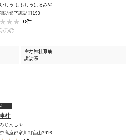
いしゃ しもしゃはるみや
諏訪郡下諏訪町193
★★★
★★★
0件
😐
🙂
😄
主な神社系統
諏訪系
関
神社
わじんじゃ
県高座郡寒川町宮山3916