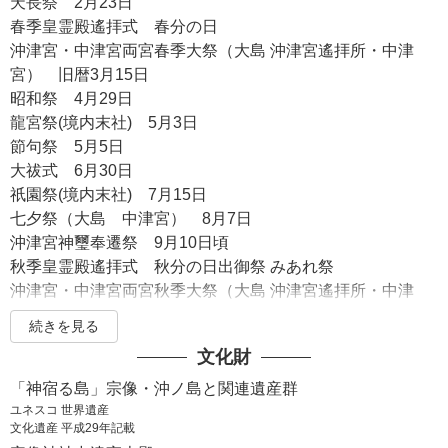
天長祭 2月23日
春季皇霊殿遙拝式 春分の日
沖津宮・中津宮両宮春季大祭（大島 沖津宮遙拝所・中津
宮） 旧暦3月15日
昭和祭 4月29日
龍宮祭(境内末社) 5月3日
節句祭 5月5日
大祓式 6月30日
祇園祭(境内末社) 7月15日
七夕祭（大島 中津宮） 8月7日
沖津宮神璽奉遷祭 9月10日頃
秋季皇霊殿遙拝式 秋分の日出御祭 みあれ祭
沖津宮・中津宮両宮秋季大祭（大島 沖津宮遙拝所・中津
宮） 旧暦9月15日
続きを見る
明治祭 11月3日
文化財
七五三祭 11月15日
新嘗祭 11月23日
「神宿る島」宗像・沖ノ島と関連遺産群
二夜三日祭 12月3日
ユネスコ 世界遺産
文化遺産 平成29年記載
大祓式・除夜祭 12月31日