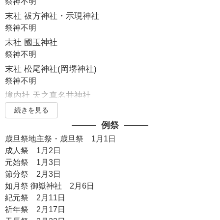
祭神不明
末社 祓方神社・示現神社
祭神不明
末社 國玉神社
祭神不明
末社 松尾神社(岡堺神社)
祭神不明
境内社 天之真名井神社
祭神不明
続きを見る
境内社 織女神社
例祭
祭神不明
歳旦祭地主祭・歳旦祭 1月1日
成人祭 1月2日
元始祭 1月3日
節分祭 2月3日
如月祭 御嶽神社 2月6日
紀元祭 2月11日
祈年祭 2月17日