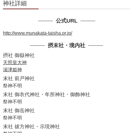
神社詳細
公式URL
http://www.munakata-taisha.or.jp/
摂末社・境内社
摂社 御嶽神社
天照皇大神
湍津姫神
末社 前戸神社
祭神不明
末社 御衣代神社・年所神社・御飾神社
祭神不明
末社 御岳神社
祭神不明
末社 祓方神社・示現神社