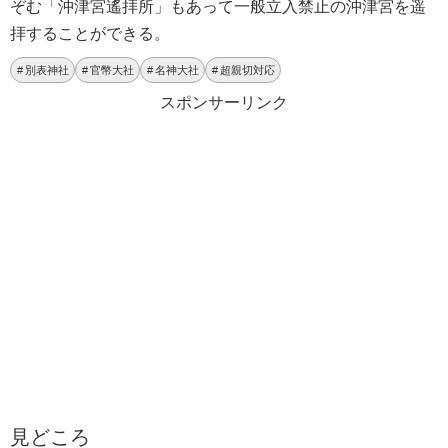
ぞむ「沖津宮遙拝所」もあって一般立入禁止の沖津宮を遥
拝することができる。
別表神社
官幣大社
名神大社
超親切対応
スポンサーリンク
見どころ