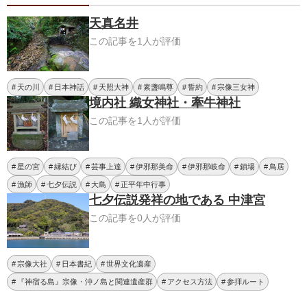
天真名井
この記事を1人が評価
天の川
日本神話
天照大神
素盞鳴尊
誓約
宗像三女神
境内社 織女神社・牽牛神社
この記事を1人が評価
星の宮
縁結び
芸事上達
伊邪那美命
伊邪那岐命
鎖場
鳥居
漁師
七夕伝説
大島
正平年中行事
七夕伝説発祥の地である 中津宮
この記事を0人が評価
宗像大社
日本書紀
世界文化遺産
『神宿る島』宗像・沖ノ島と関連遺産群
アクセス方法
参拝ルート