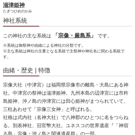
湍津姫神
たぎつひめのかみ
神社系統
「
宗像・厳島系
」
この神社の主な系統は
です。
※系統は御祭神や由緒による神社の分類です。
※主な系統は神社の主要となる系統で主祭神や神社名に関わる系統で
す。
由緒・歴史 | 特徴
宗像大社（中津宮）は福岡県宗像市の離島・大島にある神
社。中津宮の祭神は湍津姫神。九州本島の辺津宮には市杵
島姫神、沖ノ島の沖津宮には田心姫神がまつられていて、
三柱あわせて「宗像三女神」と呼ばれる。
社格は式内社（名神大社）で八神郡のひとつに名をつらね
る。別表神社、旧官幣大社。ユネスコの世界遺産『「神宿
る島」宗像・沖ノ島と関連遺産群』の一部。