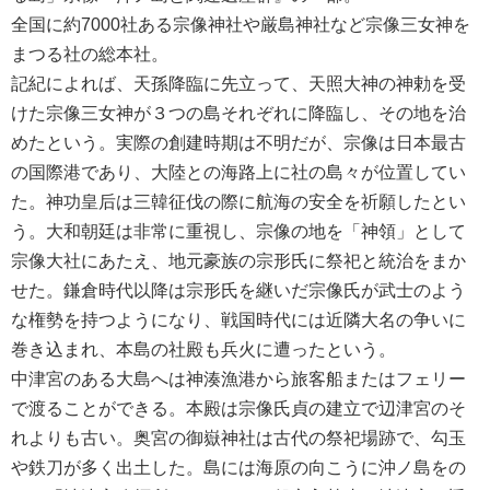
全国に約7000社ある宗像神社や厳島神社など宗像三女神を
まつる社の総本社。
記紀によれば、天孫降臨に先立って、天照大神の神勅を受
けた宗像三女神が３つの島それぞれに降臨し、その地を治
めたという。実際の創建時期は不明だが、宗像は日本最古
の国際港であり、大陸との海路上に社の島々が位置してい
た。神功皇后は三韓征伐の際に航海の安全を祈願したとい
う。大和朝廷は非常に重視し、宗像の地を「神領」として
宗像大社にあたえ、地元豪族の宗形氏に祭祀と統治をまか
せた。鎌倉時代以降は宗形氏を継いだ宗像氏が武士のよう
な権勢を持つようになり、戦国時代には近隣大名の争いに
巻き込まれ、本島の社殿も兵火に遭ったという。
中津宮のある大島へは神湊漁港から旅客船またはフェリー
で渡ることができる。本殿は宗像氏貞の建立で辺津宮のそ
れよりも古い。奥宮の御嶽神社は古代の祭祀場跡で、勾玉
や鉄刀が多く出土した。島には海原の向こうに沖ノ島をの