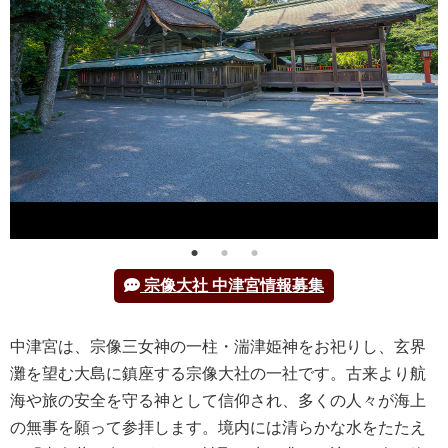
宗像大社 中津宮情報募集
中津宮は、宗像三女神の一柱・湍津姫神をお祀りし、玄界
灘を望む大島に鎮座する宗像大社の一社です。古来より航
海や旅の安全を守る神として信仰され、多くの人々が海上
の無事を願って参拝します。境内には清らかな水をたたえ