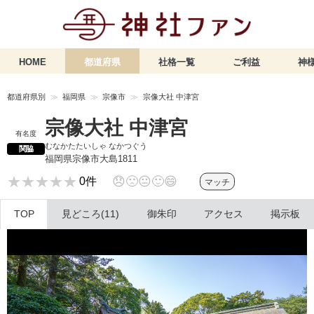
HOME
都道府県
社格一覧
ご利益
神様
都道府県別
福岡県
宗像市
宗像大社 中津宮
宗像大社 中津宮
有名度
むなかたたいしゃ なかつぐう
関脇
福岡県宗像市大島1811
★★★★★
★★★★★
😞
🙁
😐
🙂
😄
0件
マッチ
TOP
見どころ(11)
御朱印
アクセス
掲示板