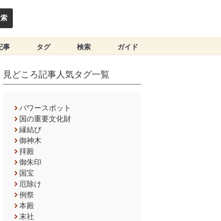
検索
記事
タグ
検索
ガイド
見どころ記事人気タグ一覧
パワースポット
国の重要文化財
縁結び
御神木
拝殿
御朱印
国宝
厄除け
例祭
本殿
末社