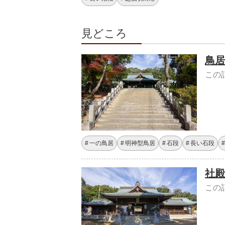
見どころ
鳥居
この
一の鳥居
明神型鳥居
石段
長い石段
社殿
この