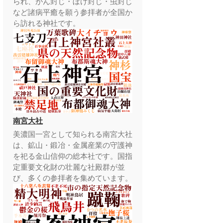
られ、がん封じ・ぼけ封じ・虫封じ
など諸病平癒を願う参拝者が全国か
ら訪れる神社です。
南宮大社
美濃国一宮として知られる南宮大社
は、鉱山・鍛冶・金属産業の守護神
を祀る金山信仰の総本社です。国指
定重要文化財の壮麗な社殿群が並
び、多くの参拝者を集めています。