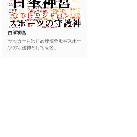
白峯神宮
サッカーをはじめ球技全般やスポー
ツの守護神として有名。