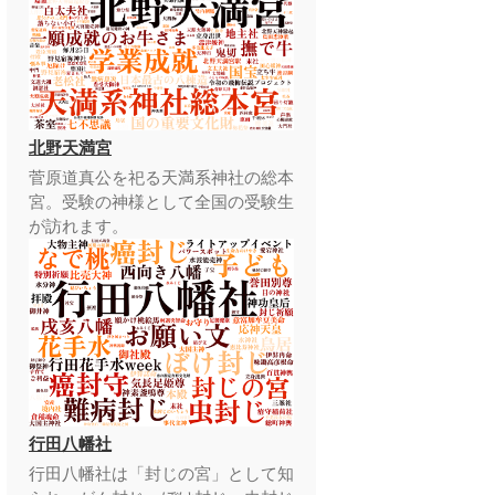
北野天満宮
菅原道真公を祀る天満系神社の総本
宮。受験の神様として全国の受験生
が訪れます。
行田八幡社
行田八幡社は「封じの宮」として知