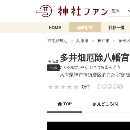
HOME
都道府県
社格一覧
都道府県別
兵庫県
神戸市
須磨
多井畑厄除八幡宮
有名度
たいのはたやくよけはちまんぐう
小結
兵庫県神戸市須磨区多井畑字宮ﾉ脇
★★★★★
★★★★★
0件
😞
🙁
😐
🙂
😄
TOP
見どころ(6)