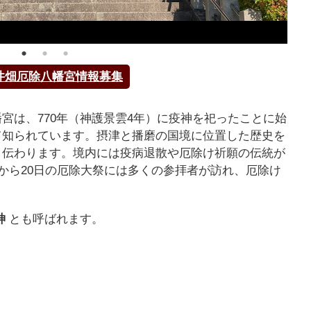
井畑厄除八幡宮情報募集
宮は、770年（神護景雲4年）に疫神を祀ったことに始
て知られています。摂津と播磨の国境に位置した歴史を
と伝わります。境内には疫病退散や厄除け祈願の伝統が
日から20日の厄除大祭には多くの参拝者が訪れ、厄除け
神
とも呼ばれます。