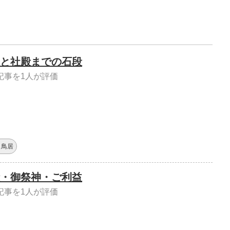
と社殿までの石段
記事を1人が評価
鳥居
・御祭神・ご利益
記事を1人が評価