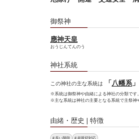
御祭神
應神天皇
おうじんてんのう
神社系統
「
八幡系
この神社の主な系統は
※系統は御祭神や由緒による神社の分類です
※主な系統は神社の主要となる系統で主祭神
由緒・歴史 | 特徴
長い階段
超親切対応