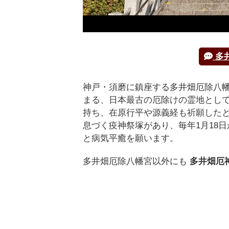
多
神戸・須磨に鎮座する多井畑厄除八幡
まる、日本最古の厄除けの霊地とし
持ち、在原行平や源義経も祈願した
息づく疫神祭塚があり、毎年1月18
と病気平癒を願います。
多井畑厄除八幡宮以外にも
多井畑厄