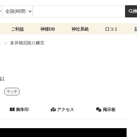
ご利益
神様DB
神社系統
口コミ
区
多井畑厄除八幡宮
1
マッチ
御朱印
アクセス
掲示板