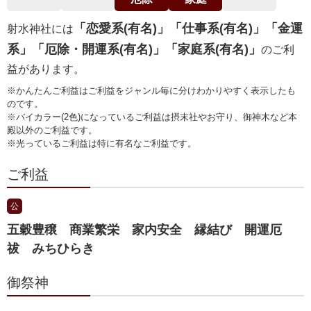
「恋愛系(有名)」「仕事系(有名)」「金運
射水神社には
系」「厄除・開運系(有名)」「家庭系(有名)」
のご利
益があります。
※かんたんご利益はご利益をジャンル毎に分けわかりやすく表示したも
のです。
※バイカラー(2色)になっているご利益は摂末社やお守り、御神木など本
殿以外のご利益です。
※光っているご利益は特に有名なご利益です。
ご利益
公
五穀豊穣 商業繁栄 家内安全 縁結び 開運厄
祓 みちひらき
御祭神