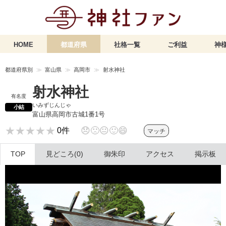
HOME
都道府県
社格一覧
ご利益
神様
都道府県別
富山県
高岡市
射水神社
射水神社
有名度
いみずじんじゃ
小結
富山県高岡市古城1番1号
★★★★★
★★★★★
😞
🙁
😐
🙂
😄
0件
マッチ
TOP
見どころ(0)
御朱印
アクセス
掲示板