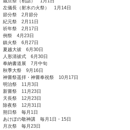
歳旦祭（初詣） 1月1日
左儀長（射水の火祭） 1月14日
節分祭 2月節分
紀元祭 2月11日
祈年祭 2月17日
例祭 4月23日
鎮火祭 6月27日
夏越大祓 6月30日
人形清祓式 6月30日
奉納書道展 7月中旬
秋季大祭 9月16日
神嘗祭遥拝・神嘗奉祝祭 10月17日
明治祭 11月3日
新嘗祭 11月23日
天長祭 12月23日
除夜祭 12月31日
朔日祭 毎月1日
あけぼの敬神講 毎月1日・15日
月次祭 毎月23日