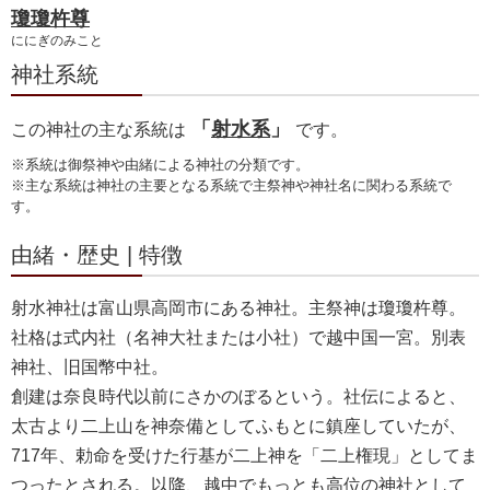
瓊瓊杵尊
ににぎのみこと
神社系統
「
射水系
」
この神社の主な系統は
です。
※系統は御祭神や由緒による神社の分類です。
※主な系統は神社の主要となる系統で主祭神や神社名に関わる系統で
す。
由緒・歴史 | 特徴
射水神社は富山県高岡市にある神社。主祭神は瓊瓊杵尊。
社格は式内社（名神大社または小社）で越中国一宮。別表
神社、旧国幣中社。
創建は奈良時代以前にさかのぼるという。社伝によると、
太古より二上山を神奈備としてふもとに鎮座していたが、
717年、勅命を受けた行基が二上神を「二上権現」としてま
つったとされる。以降、越中でもっとも高位の神社として