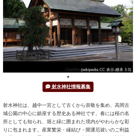
ChiefHira
(wikipedia CC 表示-継承 3.0)
射水神社情報募集
射水神社は、越中一宮として古くから崇敬を集め、高岡古
城公園の中心に鎮座する歴史ある神社です。春には桜の名
所としても知られ、堀と緑に囲まれた境内がやわらかな彩
りに包まれます。産業繁栄・縁結び・開運厄祓いのご利益