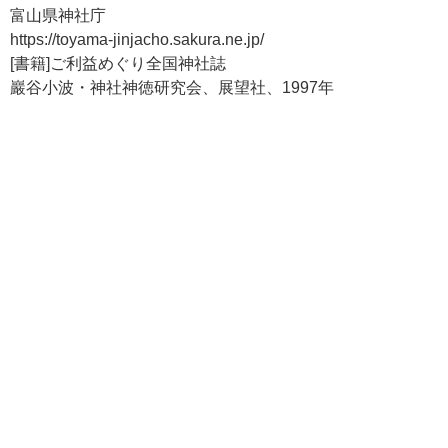
富山県神社庁
https://toyama-jinjacho.sakura.ne.jp/
[書籍]ご利益めぐり全国神社誌
巖谷小波・神社神徳研究会、展望社、1997年