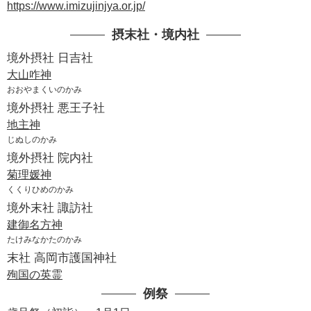
https://www.imizujinjya.or.jp/
摂末社・境内社
境外摂社 日吉社
大山咋神
おおやまくいのかみ
境外摂社 悪王子社
地主神
じぬしのかみ
境外摂社 院内社
菊理媛神
くくりひめのかみ
境外末社 諏訪社
建御名方神
たけみなかたのかみ
末社 高岡市護国神社
殉国の英霊
例祭