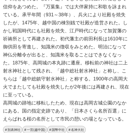
信仰をあつめた。『万葉集』では大伴家持に和歌を詠まれ
ている。承平年間（931～38年）、兵火により社殿を焼失
したが、1475年、越中国の棟別銭で社殿が造営された。し
かし戦国時代にも社殿を焼失、江戸時代になって加賀藩の
祈祷所として再建された。初代藩主の前田利長は1610年に
御供田を寄進し、知識米の徴収をみとめた。明治になって
神仏分離令が出ると、知識米を取ることはできなくなっ
た。1875年、高岡城の本丸跡に遷座。移転前の神社は二上
射水神社として残され、「越中総社射水神社」と称し、こ
ちらは「越中総鎮守射水神社」と称する。1900年の高岡大
火でまたしても社殿を焼失したが2年後には再建され、現在
に至っている。
高岡城の跡地に移転したため、現在は高岡古城公園のなか
にある。国の指定史跡であり、「日本さくら名所百選」に
えらばれる桜の名所として市民の憩いの場となっている。
別表神社
一宮(越中国)
国幣中社
名神大社