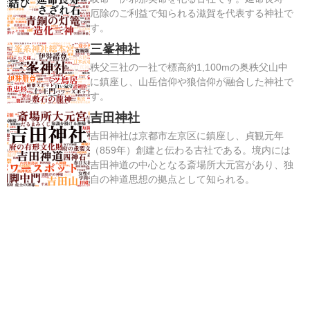
厄除のご利益で知られる滋賀を代表する神社で
す。
三峯神社
秩父三社の一社で標高約1,100mの奥秩父山中
に鎮座し、山岳信仰や狼信仰が融合した神社で
す。
吉田神社
吉田神社は京都市左京区に鎮座し、貞観元年
（859年）創建と伝わる古社である。境内には
吉田神道の中心となる斎場所大元宮があり、独
自の神道思想の拠点として知られる。