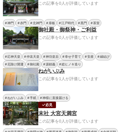
この記事を0人が評価しています
神門
赤門
北神門
扉板
江戸時代
黒門
茶室
御社殿・御祭神・ご利益
この記事を0人が評価しています
応神天皇
仲哀天皇
神功皇后
幸せ子育て
安産
縁結び
厄除け開運
御社殿
源頼義
総ヒノキ造り
ねがいぶみ
この記事を1人が評価しています
ねがいぶみ
手紙
神様に直接届ける
必見
末社 大宮天満宮
この記事を0人が評価しています
大宮天満宮
学問の神
菅原道真
御利益
学業成就
合格祈願