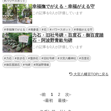
パワースポット
幸福撫でがえる・幸福がえる守
この記事を0人が評価しています
幸福撫でがえる
南参道
石
パワースポット
幸福がえる守
力石・旧社号碑・百度石・御百度踏
石・阿波野青畝句碑
この記事を0人が評価しています
力石
担ぎ石
盤持石
旧社号碑
大宮八幡神社
百度石
御百度踏石
句碑
阿波野青畝
大宮八幡宮TOPに戻る
前
1
2
次
最初
最後