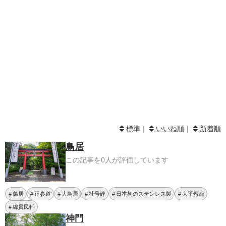
標準｜
いいね順
｜
新着順
鳥居
この記事を0人が評価しています
鳥居
正参道
大鳥居
社号碑
日本初のステンレス製
大平燈籠
綿貫民輔
神門