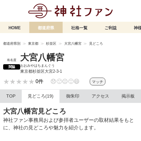
HOME
都道府県
社格一覧
ご利益
神様
都道府県別
東京都
杉並区
大宮八幡宮
見どころ
大宮八幡宮
有名度
おおみやはちまんぐう
関脇
東京都杉並区大宮2-3-1
★★★★★
★★★★★
😞
🙁
😐
🙂
😄
0件
マッチ
TOP
見どころ(19)
御朱印
アクセス
掲示板
大宮八幡宮見どころ
神社ファン事務局および参拝者ユーザーの取材結果をもと
に、神社の見どころや魅力を紹介します。