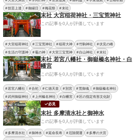
技芸上達
御縁日
梅花祭
末社
末社 大宮稲荷神社・三宝荒神社
この記事を0人が評価しています
大宮稲荷神社
三宝荒神社
稲荷大神
竹駒神社
伏見の峰
生活の守護神
竈の神
大宮三宝荒神
白山神社
末社
末社 若宮八幡社・御嶽榛名神社・白
幡宮
この記事を0人が評価しています
若宮八幡社
合祀
仁徳天皇
別宮
荒御魂
御嶽榛名神社
武州御嶽神社
上州榛名神社
白幡宮
区の指定有形文化財
必見
末社 多摩清水社と御神水
この記事を0人が評価しています
多摩清水社
御神水
延命長寿
厄除開運
多摩の大宮