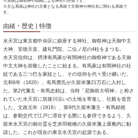
※系統は御祭神や由緒による神社の分類です。
※主な系統は神社の主要となる系統で主祭神や神社名に関わる系統で
す。
由緒・歴史 | 特徴
水天宮は東京都中央区に鎮座する神社。御祭神は天御中主
大神、安徳天皇、建礼門院、二位ノ尼の4柱をまつる。
水天宮信仰は、摂津有馬家が有間神社の御祭神である天御
中主大神を崇敬したことに始まる。有馬家は有間神社の社
紋である三つ巴を家紋とし、その信仰を代々受け継いだ。
元和6年（1620）、有馬豊氏が久留米藩21万石に入封し
た。第2代藩主・有馬忠頼は、当時「尼御前大明神」と称さ
れていた水天宮に筑後川沿いの土地を寄進し、社殿を造営
した。文政元年（1818）、第9代久留米藩主・有馬頼徳
は、参勤交代で江戸に滞在する際にも参拝できるよう、久
留米水天宮の御分霊を芝赤羽根橋の久留米藩上屋敷内に勧
請した。これが現在の東京水天宮の起源である。