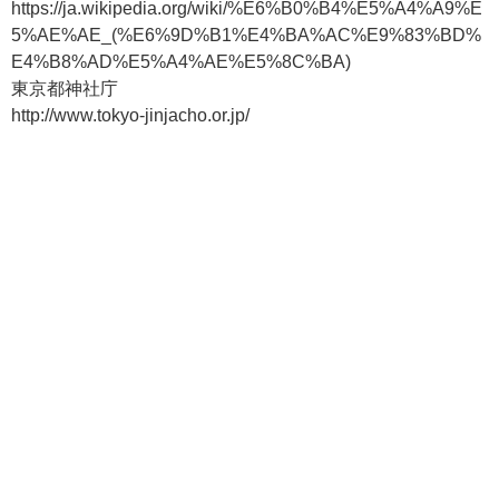
https://ja.wikipedia.org/wiki/%E6%B0%B4%E5%A4%A9%E
5%AE%AE_(%E6%9D%B1%E4%BA%AC%E9%83%BD%
E4%B8%AD%E5%A4%AE%E5%8C%BA)
東京都神社庁
http://www.tokyo-jinjacho.or.jp/