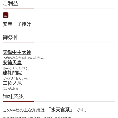
ご利益
公
安産 子授け
御祭神
天御中主大神
あめのみなかぬしのおおかみ
安徳天皇
あんとくてんのう
建礼門院
けんれいもんいん
二位ノ尼
にいのあま
神社系統
「
水天宮系
」
この神社の主な系統は
です。