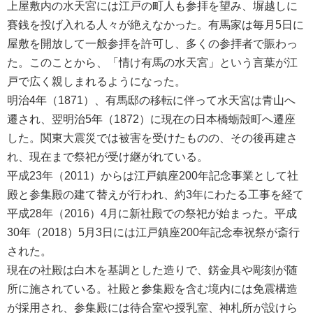
上屋敷内の水天宮には江戸の町人も参拝を望み、塀越しに
賽銭を投げ入れる人々が絶えなかった。有馬家は毎月5日に
屋敷を開放して一般参拝を許可し、多くの参拝者で賑わっ
た。このことから、「情け有馬の水天宮」という言葉が江
戸で広く親しまれるようになった。
明治4年（1871）、有馬邸の移転に伴って水天宮は青山へ
遷され、翌明治5年（1872）に現在の日本橋蛎殻町へ遷座
した。関東大震災では被害を受けたものの、その後再建さ
れ、現在まで祭祀が受け継がれている。
平成23年（2011）からは江戸鎮座200年記念事業として社
殿と参集殿の建て替えが行われ、約3年にわたる工事を経て
平成28年（2016）4月に新社殿での祭祀が始まった。平成
30年（2018）5月3日には江戸鎮座200年記念奉祝祭が斎行
された。
現在の社殿は白木を基調とした造りで、錺金具や彫刻が随
所に施されている。社殿と参集殿を含む境内には免震構造
が採用され、参集殿には待合室や授乳室、神札所が設けら