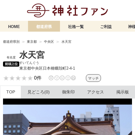
HOME
都道府県
社格一覧
ご利益
神様
都道府県別
東京都
中央区
水天宮
水天宮
有名度
すいてんぐう
前頭上位
東京都中央区日本橋蠣殻町2-4-1
★★★★★
★★★★★
😞
🙁
😐
🙂
😄
0件
マッチ
TOP
見どころ(0)
御朱印
アクセス
掲示板