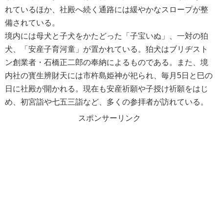
れているほか、社殿へ続く通路には緩やかなスロープが整
備されている。
境内には母犬と子犬をかたどった「子宝いぬ」、一対の狛
犬、「安産子育河童」が置かれている。狛犬はブリヂスト
ン創業者・石橋正二郎の奉納によるものである。また、境
内社の寳生辨財天には市杵島姫神が祀られ、毎月5日と巳の
日に社殿が開かれる。現在も安産祈願や子授け祈願をはじ
め、初宮詣や七五三詣など、多くの参拝者が訪れている。
スポンサーリンク