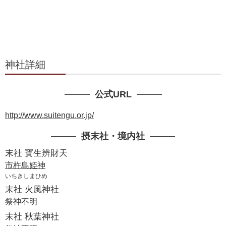
神社詳細
公式URL
http://www.suitengu.or.jp/
摂末社・境内社
末社 寳生辨財天
市杵島姫神
いちきしまひめ
末社 火風神社
祭神不明
末社 秋葉神社