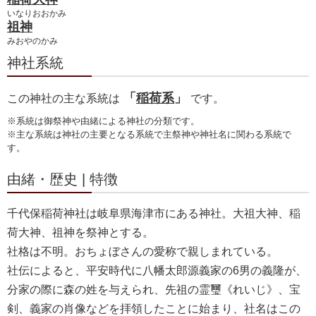
いなりおおかみ
祖神
みおやのかみ
神社系統
「
稲荷系
」
この神社の主な系統は
です。
※系統は御祭神や由緒による神社の分類です。
※主な系統は神社の主要となる系統で主祭神や神社名に関わる系統で
す。
由緒・歴史 | 特徴
千代保稲荷神社は岐阜県海津市にある神社。大祖大神、稲
荷大神、祖神を祭神とする。
社格は不明。おちょぼさんの愛称で親しまれている。
社伝によると、平安時代に八幡太郎源義家の6男の義隆が、
分家の際に森の姓を与えられ、先祖の霊璽《れいじ》、宝
剣、義家の肖像などを拝領したことに始まり、社名はこの