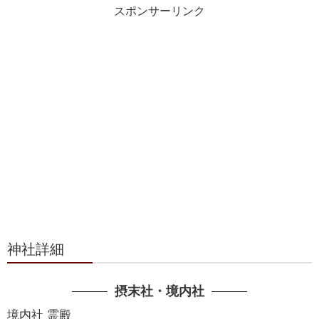
スポンサーリンク
神社詳細
摂末社・境内社
境内社 霊殿