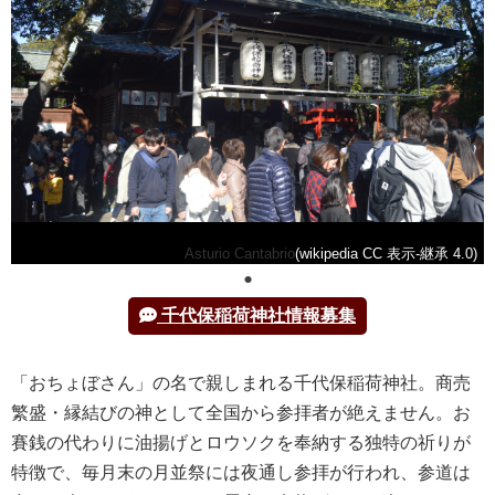
Asturio Cantabrio
(wikipedia CC 表示-継承 4.0)
千代保稲荷神社情報募集
「おちょぼさん」の名で親しまれる千代保稲荷神社。商売
繁盛・縁結びの神として全国から参拝者が絶えません。お
賽銭の代わりに油揚げとロウソクを奉納する独特の祈りが
特徴で、毎月末の月並祭には夜通し参拝が行われ、参道は