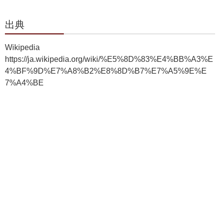
出典
Wikipedia
https://ja.wikipedia.org/wiki/%E5%8D%83%E4%BB%A3%E
4%BF%9D%E7%A8%B2%E8%8D%B7%E7%A5%9E%E
7%A4%BE