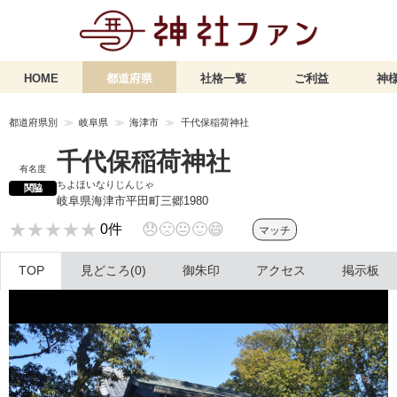
HOME
都道府県
社格一覧
ご利益
神様
都道府県別
岐阜県
海津市
千代保稲荷神社
千代保稲荷神社
有名度
ちよほいなりじんじゃ
関脇
岐阜県海津市平田町三郷1980
★★★★★
★★★★★
😞
🙁
😐
🙂
😄
0件
マッチ
TOP
見どころ(0)
御朱印
アクセス
掲示板