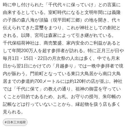
時に申し付けられた「千代代々に保っていけ」との言葉に
由来するとしている。室町時代になると文明年間には義隆
の子孫の森八海が須脇（現平田町三郷）の地を開き、代々
伝えられてきた霊璽をまつり、これが神社としての創祀と
される。以降、宮司は森家によって引き継がれている。
千代保稲荷神社は、商売繁盛、家内安全のご利益があると
して年間200万人を超す参拝者が訪れる。特に正月三が日や
毎月1日・15日・22日の月次祭の人出は多く、中でも月末
日から翌1日にかけての「月越参り」では一晩中参拝者で境
内が賑わう。門前町となっている東口大鳥居から南口大鳥
居までの参道約700メートルには約120軒の店が並ぶ。神社
では「千代に保て」の教えの通り、祖神の御霊を守ってい
くことが目的であるため、お札、お守りの授与、朱印帳の
記帳などは行っていないことから、縁起物を扱う店も多く
見られる。
日本三大稲荷