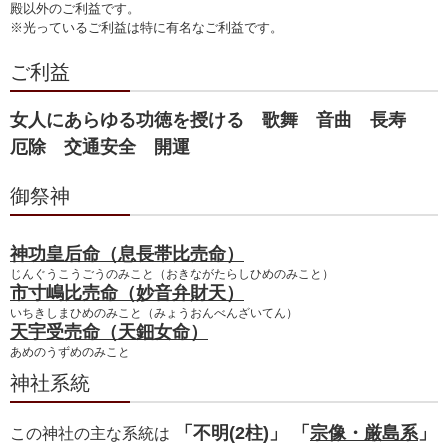
殿以外のご利益です。
※光っているご利益は特に有名なご利益です。
ご利益
女人にあらゆる功徳を授ける 歌舞 音曲 長寿
厄除 交通安全 開運
御祭神
神功皇后命（息長帯比売命）
じんぐうこうごうのみこと（おきながたらしひめのみこと）
市寸嶋比売命（妙音弁財天）
いちきしまひめのみこと（みょうおんべんざいてん）
天宇受売命（天鈿女命）
あめのうずめのみこと
神社系統
「不明(2柱)」 「
宗像・厳島系
」
この神社の主な系統は