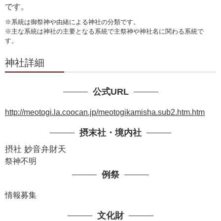
です。
※系統は御祭神や由緒による神社の分類です。
※主な系統は神社の主要となる系統で主祭神や神社名に関わる系統で
す。
神社詳細
公式URL
http://meotogi.la.coocan.jp/meotogikamisha.sub2.htm.htm
摂末社・境内社
摂社 妙音弁財天
祭神不明
例祭
情報募集
文化財