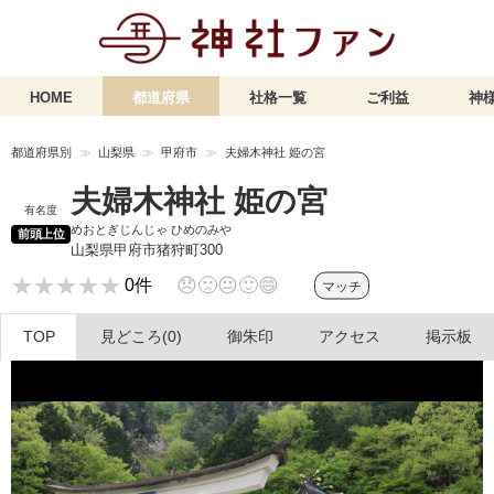
HOME
都道府県
社格一覧
ご利益
神様
都道府県別
山梨県
甲府市
夫婦木神社 姫の宮
夫婦木神社 姫の宮
有名度
めおとぎじんじゃ ひめのみや
前頭上位
山梨県甲府市猪狩町300
★★★★★
★★★★★
😞
🙁
😐
🙂
😄
0件
マッチ
TOP
見どころ(0)
御朱印
アクセス
掲示板