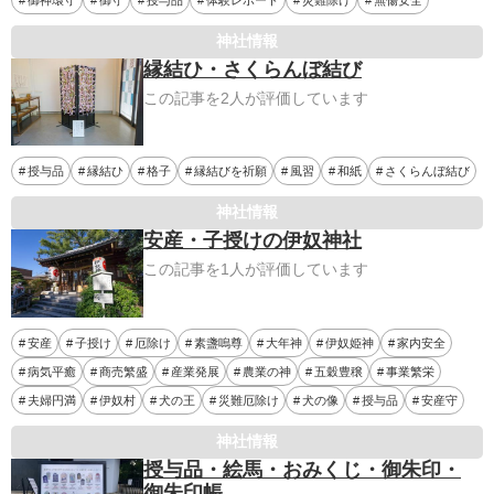
神社情報
縁結ひ・さくらんぼ結び
この記事を2人が評価しています
授与品
縁結ひ
格子
縁結びを祈願
風習
和紙
さくらんぼ結び
神社情報
安産・子授けの伊奴神社
この記事を1人が評価しています
安産
子授け
厄除け
素盞嗚尊
大年神
伊奴姫神
家内安全
病気平癒
商売繁盛
産業発展
農業の神
五穀豊穣
事業繁栄
夫婦円満
伊奴村
犬の王
災難厄除け
犬の像
授与品
安産守
神社情報
授与品・絵馬・おみくじ・御朱印・
御朱印帳