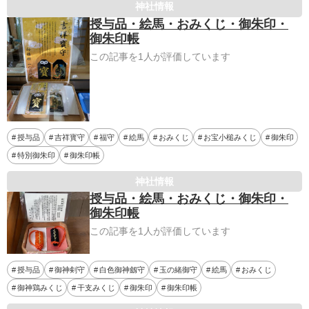
神社情報
授与品・絵馬・おみくじ・御朱印・
御朱印帳
この記事を1人が評価しています
授与品
吉祥寳守
福守
絵馬
おみくじ
お宝小槌みくじ
御朱印
特別御朱印
御朱印帳
神社情報
授与品・絵馬・おみくじ・御朱印・
御朱印帳
この記事を1人が評価しています
授与品
御神剣守
白色御神劔守
玉の緒御守
絵馬
おみくじ
御神鶏みくじ
干支みくじ
御朱印
御朱印帳