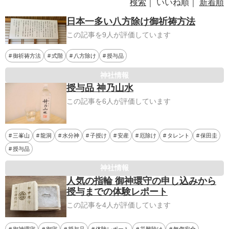
検索
｜ いいね順｜
新着順
日本一多い八方除け御祈祷方法
この記事を9人が評価しています
御祈祷方法
式階
八方除け
授与品
神社情報
授与品 神乃山水
この記事を6人が評価しています
三峯山
龍洞
水分神
子授け
安産
厄除け
タレント
保田圭
授与品
神社情報
人気の指輪 御神環守の申し込みから
授与までの体験レポート
この記事を4人が評価しています
御神環守
御守
授与品
体験レポート
災難除け
無傷安全