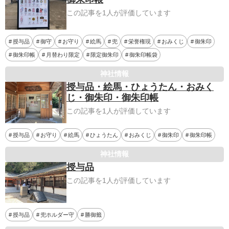
この記事を1人が評価しています
授与品
御守
お守り
絵馬
兜
栄誉権現
おみくじ
御朱印
御朱印帳
月替わり限定
限定御朱印
御朱印帳袋
神社情報
授与品・絵馬・ひょうたん・おみく
じ・御朱印・御朱印帳
この記事を1人が評価しています
授与品
お守り
絵馬
ひょうたん
おみくじ
御朱印
御朱印帳
神社情報
授与品
この記事を1人が評価しています
授与品
兜ホルダー守
勝御籤