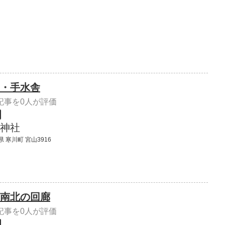
・手水舎
記事を0人が評価
神社
 寒川町 宮山3916
南北の回廊
記事を0人が評価