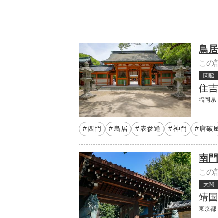
鳥居
この
関脇
住吉
福岡県 
西門
鳥居
表参道
神門
唐破
南門
この
大関
靖国
東京都 