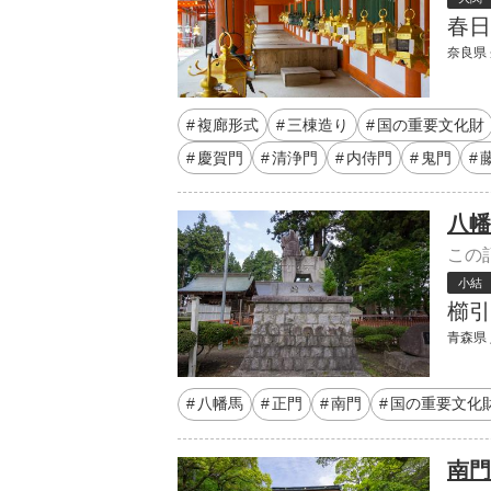
春日
奈良県 
複廊形式
三棟造り
国の重要文化財
慶賀門
清浄門
内侍門
鬼門
八幡
この
小結
櫛引
青森県 
八幡馬
正門
南門
国の重要文化
南門