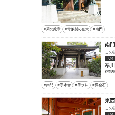
菊の紋章
青銅製の狛犬
南門
南門
この
大関
寒川
神奈川県
南門
手水舎
手水鉢
浮金石
東西
この
大関