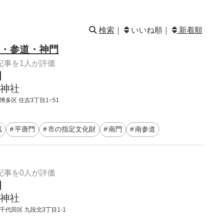
検索
｜
いいね順｜
新着順
・参道・神門
記事を1人が評価
神社
博多区 住吉3丁目1−51
風
平唐門
市の指定文化財
南門
南参道
記事を0人が評価
神社
千代田区 九段北3丁目1-1