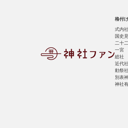
格付
式内
国史
二十
一宮
総社
近代
勅祭
別表
神社