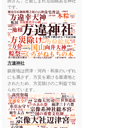
田さん」と親しまれる由緒ある神社
です。
方違神社
鎮座地は摂津・河内・和泉のいずれ
にも属さず、方災を避ける最適地と
されたため、方災除けのご利益で知
られています。