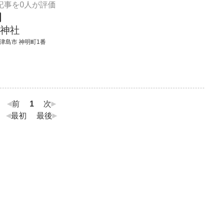
記事を0人が評価
神社
 津島市 神明町1番
前
1
次
最初
最後