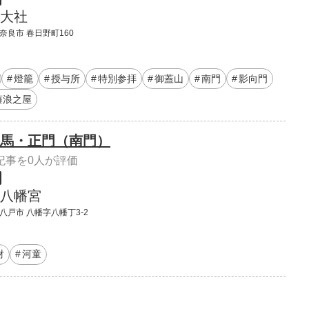
大社
奈良市 春日野町160
燈籠
授与所
特別参拝
御蓋山
南門
影向門
藤浪之屋
馬・正門（南門）
記事を0人が評価
八幡宮
八戸市 八幡字八幡丁3-2
財
河童