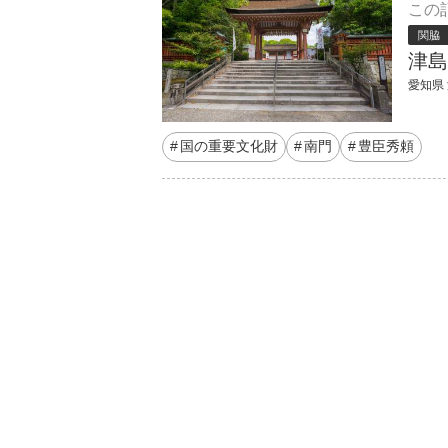
この
関脇
津島
愛知県
国の重要文化財
南門
豊臣秀頼