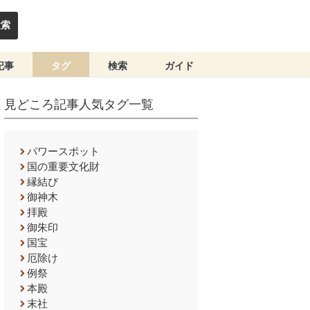
検索
記事
タグ
検索
ガイド
見どころ記事人気タグ一覧
パワースポット
国の重要文化財
縁結び
御神木
拝殿
御朱印
国宝
厄除け
例祭
本殿
末社