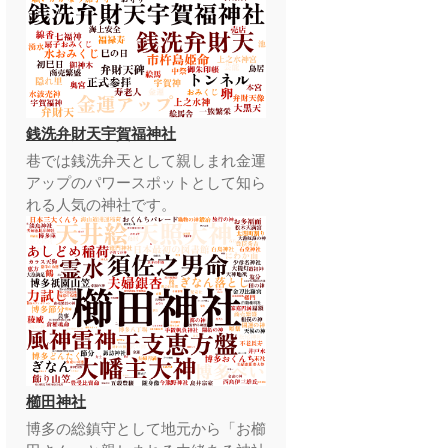
銭洗弁財天宇賀福神社
巷では銭洗弁天として親しまれ金運
アップのパワースポットとして知ら
れる人気の神社です。
櫛田神社
博多の総鎮守として地元から「お櫛