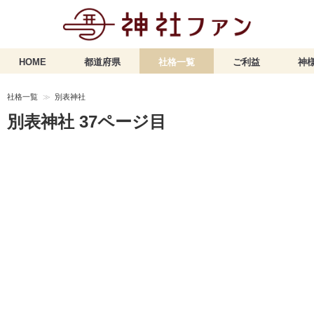
HOME
都道府県
社格一覧
ご利益
神様
社格一覧
別表神社
別表神社 37ページ目