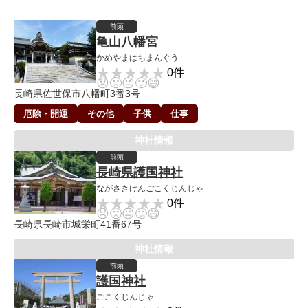
前頭
亀山八幡宮
かめやまはちまんぐう
★★★★★
★★★★★
0件
😞
🙁
😐
🙂
😄
長崎県佐世保市八幡町3番3号
厄除・開運
その他
子供
仕事
神社情報
前頭
長崎県護国神社
ながさきけんごこくじんじゃ
★★★★★
★★★★★
0件
😞
🙁
😐
🙂
😄
長崎県長崎市城栄町41番67号
神社情報
前頭
護国神社
ごこくじんじゃ