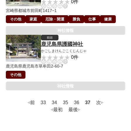
★★★★★
★★★★★
0件
😞
🙁
😐
🙂
😄
宮崎県都城市前田町1417−1
その他
家庭
厄除・開運
勝負
仕事
健康
神社情報
前頭
鹿児島県護國神社
かごしまけんごこくじんじゃ
★★★★★
★★★★★
0件
😞
🙁
😐
🙂
😄
鹿児島県鹿児島市草牟田2-60-7
その他
神社情報
前
33
34
35
36
37
次
最初
最後