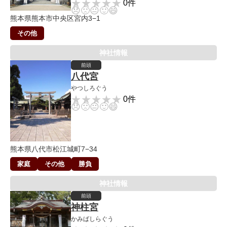
★★★★★
★★★★★
0件
😞
🙁
😐
🙂
😄
熊本県熊本市中央区宮内3−1
その他
神社情報
前頭
八代宮
やつしろぐう
★★★★★
★★★★★
0件
😞
🙁
😐
🙂
😄
熊本県八代市松江城町7−34
家庭
その他
勝負
神社情報
前頭
神柱宮
かみばしらぐう