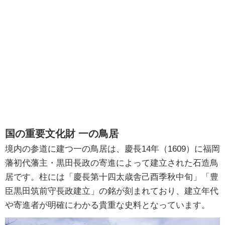
国の重要文化財 一の鳥居
境内の参道に建つ一の鳥居は、慶長14年（1609）に福岡
藩初代藩主・黒田長政の寄進によって建立された石造鳥
居です。柱には「慶長第十四太歳舎己酉季秋中旬」「豊
臣黒田筑前守長政建立」の銘が刻まれており、建立年代
や寄進者が明確にわかる貴重な史料となっています。