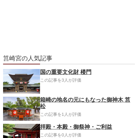
筥崎宮の人気記事
国の重要文化財 楼門
この記事を3人が評価
箱崎の地名の元にもなった御神木 筥
松
この記事を1人が評価
拝殿・本殿・御祭神・ご利益
この記事を0人が評価