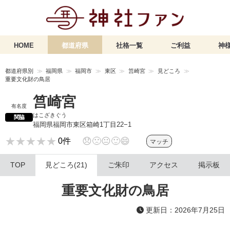
HOME
都道府県
社格一覧
ご利益
神様
都道府県別
福岡県
福岡市
東区
筥崎宮
見どころ
重要文化財の鳥居
筥崎宮
有名度
はこざきぐう
関脇
福岡県福岡市東区箱崎1丁目22−1
★★★★★
★★★★★
😞
🙁
😐
🙂
😄
0件
マッチ
TOP
見どころ(21)
ご朱印
アクセス
掲示板
重要文化財の鳥居
更新日：2026年7月25日