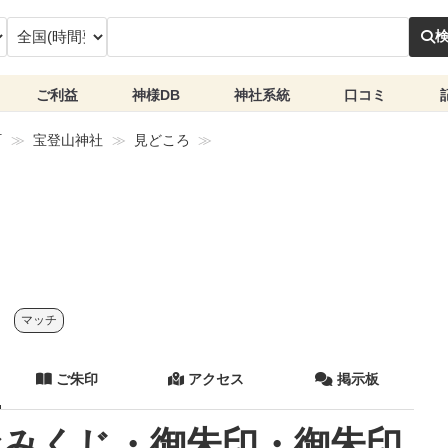
ご利益
神様DB
神社系統
口コミ
町
宝登山神社
見どころ
マッチ
ご朱印
アクセス
掲示板
おみくじ・御朱印・御朱印