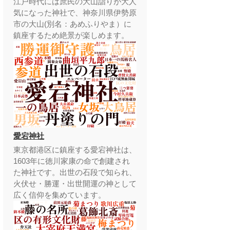
江戸時代には庶民の大山詣りが大人
気になった神社で、神奈川県伊勢原
市の大山(別名：あめふりやま）に
鎮座するため絶景が楽しめます。
愛宕神社
東京都港区に鎮座する愛宕神社は、
1603年に徳川家康の命で創建され
た神社です。出世の石段で知られ、
火伏せ・勝運・出世開運の神として
広く信仰を集めています。