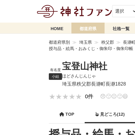
HOME
都道府県
社格一覧
都道府県別
埼玉県
秩父郡
長瀞
授与品・絵馬・おみくじ・御朱印・御朱印帳
宝登山神社
有名度
ほどさんじんじゃ
小結
埼玉県秩父郡長瀞町長瀞1828
★★★★★
★★★★★
0件
😞
🙁
😐
🙂
😄
TOP
見どころ(12)
授与品・絵馬・