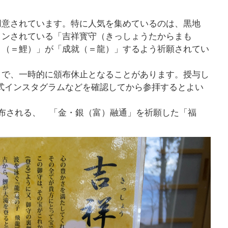
用意されています。特に人気を集めているのは、黒地
インされている「吉祥寳守（きっしょうたからまも
り（＝鯉）」が「成就（＝龍）」するよう祈願されてい
りで、一時的に頒布休止となることがあります。授与し
式インスタグラムなどを確認してから参拝するとよい
布される、 「金・銀（富）融通」を祈願した「福