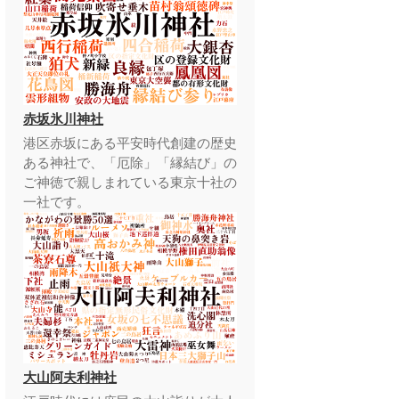
赤坂氷川神社
港区赤坂にある平安時代創建の歴史
ある神社で、「厄除」「縁結び」の
ご神徳で親しまれている東京十社の
一社です。
大山阿夫利神社