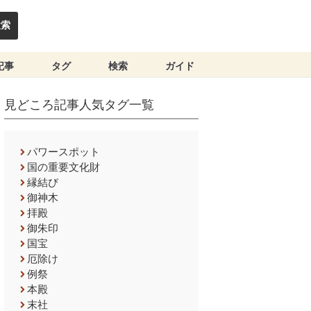
検索
記事
タグ
検索
ガイド
見どころ記事人気タグ一覧
パワースポット
国の重要文化財
縁結び
御神木
拝殿
御朱印
国宝
厄除け
例祭
本殿
末社