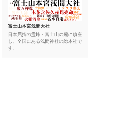
富士山本宮浅間大社
日本屈指の霊峰・富士山の麓に鎮座
し、全国にある浅間神社の総本社で
す。