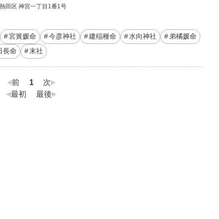
 熱田区 神宮一丁目1番1号
宮簀媛命
今彦神社
建稲種命
水向神社
弟橘媛命
日長命
末社
前
1
次
最初
最後