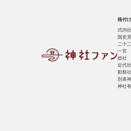
格付
式内
国史
二十
一宮
総社
近代
勅祭
別表
神社