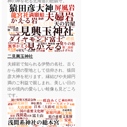
神の神を祀る北海道の総鎮守。
二見興玉神社
夫婦岩で知られる伊勢の名社。古く
から禊の聖地として信仰され、猿田
彦大神を祀ります。縁結びや夫婦円
満のご利益で親しまれ、美しい日の
出や境内の愛らしい蛙像も見どころ
です。