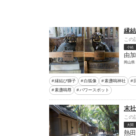
縁結
この
小結
由加
岡山県 
縁結び獅子
白狐像
素盞嗚神社
素盞嗚尊
パワースポット
末社
この
大関
熱田