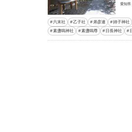
愛知県
六末社
乙子社
弟彦連
姉子神社
素盞嗚神社
素盞嗚尊
日長神社