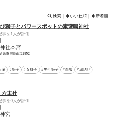
検索
｜
いいね順｜
新着順
び獅子とパワースポットの素盞嗚神社
記事を1人が評価
神社本宮
倉敷市 児島由加2852
回廊
獅子
女獅子
男性獅子
白狐
縁結び
 六末社
記事を0人が評価
神宮