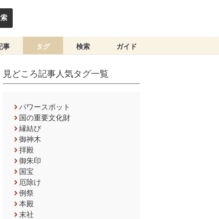
検索
記事
タグ
検索
ガイド
見どころ記事人気タグ一覧
パワースポット
国の重要文化財
縁結び
御神木
拝殿
御朱印
国宝
厄除け
例祭
本殿
末社