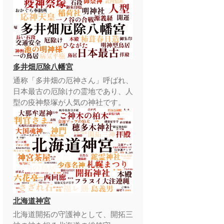
多井畑厄除八幡宮
通称「多井畑の厄神さん」呼ばれ、
日本最古の厄除けの霊地であり、人
型の疫神祭塚が人気の神社です。
北海道神宮
北海道開拓の守護神として、開拓三