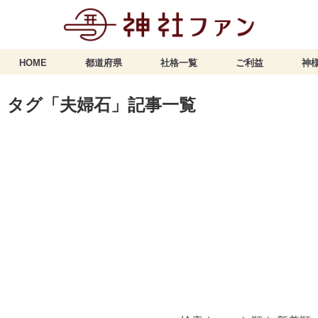
HOME
都道府県
社格一覧
ご利益
神様
タグ「夫婦石」記事一覧