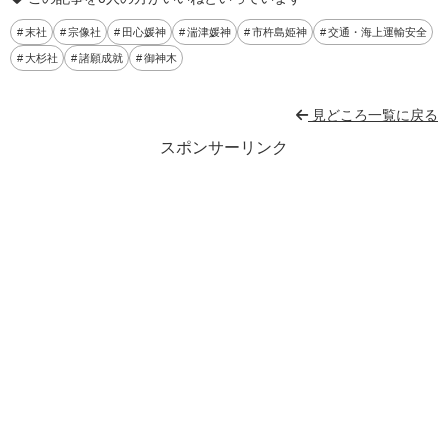
末社
宗像社
田心媛神
湍津媛神
市杵島姫神
交通・海上運輸安全
大杉社
諸願成就
御神木
見どころ一覧に戻る
スポンサーリンク