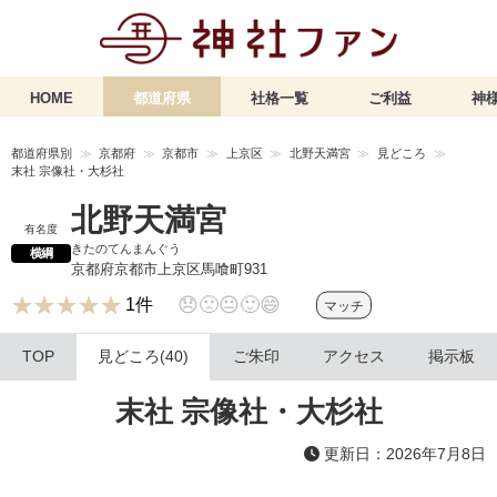
HOME
都道府県
社格一覧
ご利益
神様
都道府県別
京都府
京都市
上京区
北野天満宮
見どころ
末社 宗像社・大杉社
北野天満宮
有名度
きたのてんまんぐう
横綱
京都府京都市上京区馬喰町931
★★★★★
★★★★★
😞
🙁
😐
🙂
😄
1件
マッチ
TOP
見どころ(40)
ご朱印
アクセス
掲示板
末社 宗像社・大杉社
更新日：2026年7月8日