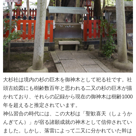
大杉社は境内の杉の巨木を御神木として祀る社です。社
頭古絵図にも樹齢数百年と思われる二又の杉の巨木が描
かれており、それらの記録から現在の御神木は樹齢1000
年を超えると推定されています。
神仏習合の時代には、この大杉は「聖歓喜天（しょうか
んぎてん）」が宿る諸願成就の神木として信仰されてい
ました。しかし、落雷によって二又に分かれていた幹は