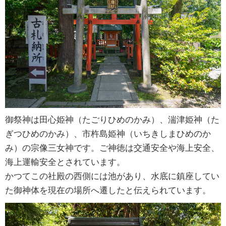
御祭神は田心姫神（たごりひめのかみ）、湍津姫神（た
ぎつひめのかみ）、市杵島姫神（いちきしまひめのか
み）の宗像三女神です。ご神徳は交通安全や海上安全、
海上運輸安全とされています。
かつてこの社殿の西側には池があり、水底に鎮座してい
た御神体を現在の場所へ遷したと伝えられています。