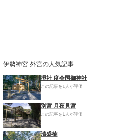
伊勢神宮 外宮の人気記事
摂社 度会国御神社
この記事を1人が評価
別宮 月夜見宮
この記事を1人が評価
清盛楠