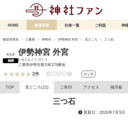
HOME
都道府県
社格一覧
ご利益
神様
都道府県別
三重県
伊勢市
伊勢神宮 外宮
見どころ
三つ石
伊勢神宮 外宮
有名度
いせじんぐう げくう
横綱
三重県伊勢市豊川町279番地
★★★★★
★★★★★
😞
🙁
😐
🙂
😄
2件
マッチ
TOP
見どころ(22)
ご朱印
アクセス
掲示板
三つ石
更新日：2026年7月3日