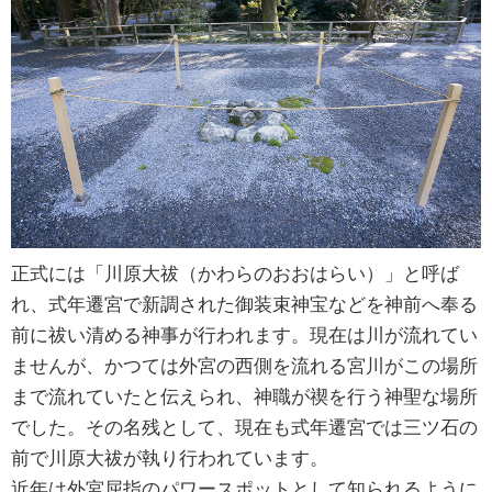
正式には「川原大祓（かわらのおおはらい）」と呼ば
れ、式年遷宮で新調された御装束神宝などを神前へ奉る
前に祓い清める神事が行われます。現在は川が流れてい
ませんが、かつては外宮の西側を流れる宮川がこの場所
まで流れていたと伝えられ、神職が禊を行う神聖な場所
でした。その名残として、現在も式年遷宮では三ツ石の
前で川原大祓が執り行われています。
近年は外宮屈指のパワースポットとして知られるように