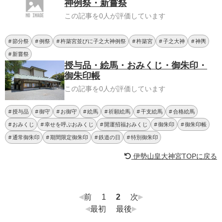
神例祭・新嘗祭
この記事を0人が評価しています
節分祭
例祭
杵築宮並びに子之大神例祭
杵築宮
子之大神
神輿
新嘗祭
授与品・絵馬・おみくじ・御朱印・
御朱印帳
この記事を0人が評価しています
授与品
御守
お御守
絵馬
祈願絵馬
干支絵馬
合格絵馬
おみくじ
幸せを呼ぶおみくじ
開運招福おみくじ
御朱印
御朱印帳
通常御朱印
期間限定御朱印
鉄道の日
特別御朱印
伊勢山皇大神宮TOPに戻る
前
1
2
次
最初
最後