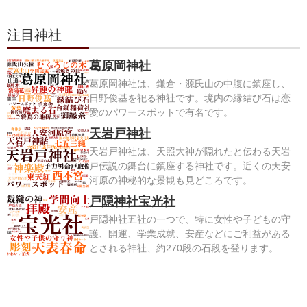
注目神社
葛原岡神社
葛原岡神社は、鎌倉・源氏山の中腹に鎮座し、
日野俊基を祀る神社です。境内の縁結び石は恋
愛のパワースポットで有名です。
天岩戸神社
天岩戸神社は、天照大神が隠れたと伝わる天岩
戸伝説の舞台に鎮座する神社です。近くの天安
河原の神秘的な景観も見どころです。
戸隠神社宝光社
戸隠神社五社の一つで、特に女性や子どもの守
護、開運、学業成就、安産などにご利益がある
とされる神社、約270段の石段を登ります。