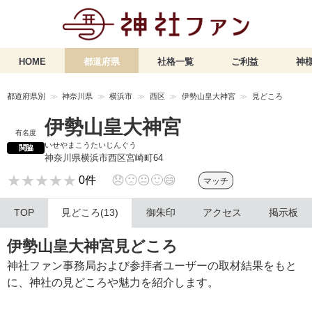
HOME
都道府県
社格一覧
ご利益
神様
都道府県別
神奈川県
横浜市
西区
伊勢山皇大神宮
見どころ
伊勢山皇大神宮
有名度
いせやまこうたいじんぐう
関脇
神奈川県横浜市西区宮崎町64
★★★★★
★★★★★
😞
🙁
😐
🙂
😄
0件
マッチ
TOP
見どころ(13)
御朱印
アクセス
掲示板
伊勢山皇大神宮見どころ
神社ファン事務局および参拝者ユーザーの取材結果をもと
に、神社の見どころや魅力を紹介します。