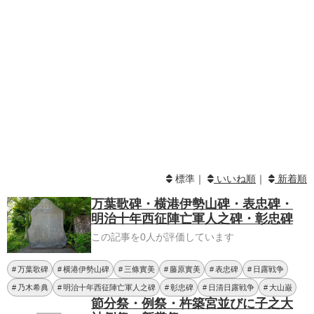
標準｜
いいね順
｜
新着順
万葉歌碑・横港伊勢山碑・表忠碑・
明治十年西征陣亡軍人之碑・彰忠碑
この記事を0人が評価しています
万葉歌碑
横港伊勢山碑
三條實美
藤原實美
表忠碑
日露戦争
乃木希典
明治十年西征陣亡軍人之碑
彰忠碑
日清日露戦争
大山巌
節分祭・例祭・杵築宮並びに子之大