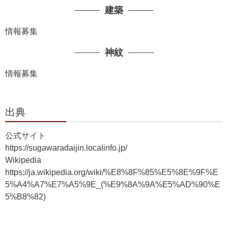
建築
情報募集
神紋
情報募集
出典
公式サイト
https://sugawaradaijin.localinfo.jp/
Wikipedia
https://ja.wikipedia.org/wiki/%E8%8F%85%E5%8E%9F%E
5%A4%A7%E7%A5%9E_(%E9%8A%9A%E5%AD%90%E
5%B8%82)