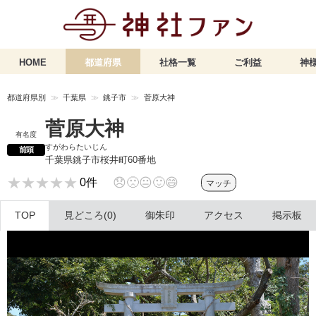
HOME
都道府県
社格一覧
ご利益
神様
都道府県別
千葉県
銚子市
菅原大神
菅原大神
有名度
すがわらたいじん
前頭
千葉県銚子市桜井町60番地
★★★★★
★★★★★
😞
🙁
😐
🙂
😄
0件
マッチ
TOP
見どころ(0)
御朱印
アクセス
掲示板