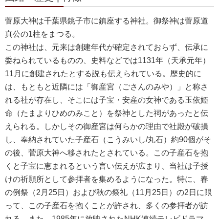
菅原大神は千葉県銚子市に鎮座する神社。御祭神は菅原道
真公の1柱をまつる。
この神社は、元来は創建年代が確定されておらず、伝承に
委ねられているものの、史料などでは1131年（天承元年）
11月に創建されたとする説も伝えられている。歴史的に
は、もともと近隣には「御産宮（ごさんのみや）」と称さ
れる社が存在し、そこには子宝・安産の女神である玉依姫
命（たまよりひめのみこと）を祭神とした祠があったと伝
えられる。しかしその御産宮は何らかの理由で社殿が破損
し、奉納されていた子産石（こうみいし/丸石）約90個がそ
の後、菅原大神へ移されたとされている。この子産石を抱
くと子宝に恵まれるという言い伝えが広まり、当社は子授
けの祈願所として参拝者を集めるようになった。特に、春
の例祭（2月25日）および秋の祭礼（11月25日）の2日に限
って、この子産石を抱くことが許され、多くの参拝者が訪
れる。また、1985年に放映されたNHK連続テレビドラマ