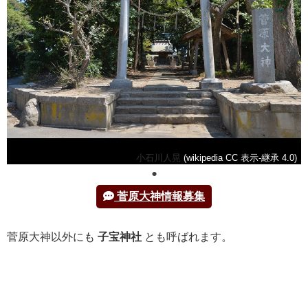
小石川人晃
(wikipedia CC 表示-継承 4.0)
菅原大神情報募集
菅原大神以外にも
子宝神社
とも呼ばれます。