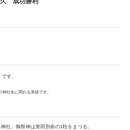
久 成功勝利
」
です。
。
や神社名に関わる系統です。
神社。御祭神は誉田別命の1柱をまつる。