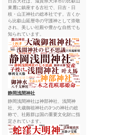
日吉大社は、滋賀県大津市の比叡山
東麓に鎮座する古社で、日吉・日
枝・山王神社の総本社です。古くか
ら比叡山延暦寺の守護神として崇敬
され、美しい社殿や豊かな自然でも
知られています。
静岡浅間神社
静岡浅間神社は神部神社、浅間神
社、大歳御祖神社の3つの神社の総
称で、社殿群は国の重要文化財に指
定されています。