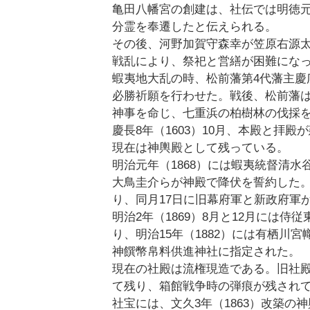
亀田八幡宮の創建は、社伝では明徳元
分霊を奉遷したと伝えられる。
その後、河野加賀守森幸が笠原右源
戦乱により、祭祀と営繕が困難にな
蝦夷地大乱の時、松前藩第4代藩主慶
必勝祈願を行わせた。戦後、松前藩は
神事を命じ、七重浜の柏樹林の伐採
慶長8年（1603）10月、本殿と拝殿
現在は神輿殿として残っている。
明治元年（1868）には蝦夷統督清
大鳥圭介らが神殿で降伏を誓約した。明
り、同月17日に旧幕府軍と新政府軍
明治2年（1869）8月と12月には侍
り、明治15年（1882）には有栖川宮
神饌幣帛料供進神社に指定された。
現在の社殿は流権現造である。旧社殿
て残り、箱館戦争時の弾痕が残され
社宝には、文久3年（1863）改築の神輿