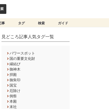
検索
記事
タグ
検索
ガイド
見どころ記事人気タグ一覧
パワースポット
国の重要文化財
縁結び
御神木
拝殿
御朱印
国宝
厄除け
例祭
本殿
末社