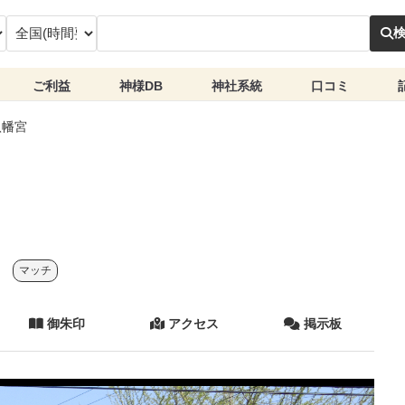
ご利益
神様DB
神社系統
口コミ
八幡宮
マッチ
御朱印
アクセス
掲示板