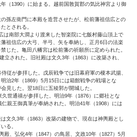
年（1390）に始まる。越前国敦賀郡の気比神宮より御
太の孫左衛門に本殿を造営させたが、松前藩祖信広との
ったとされる。
広は南部大澗より渡来した智楽院に七飯村藤山頂上で
藩祖信広の大弓、半弓、矢を奉納し、正月6日の法楽
を禁じた。亀田八幡宮は松前藩の祈願所に定められた。
が建立された。旧社殿は文久3年（1863）に改築され、
水谷侍従が参拝した。戊辰戦争では旧幕府軍の榎本武揚、
治2年（1869）5月15日には箱館戦争の戦場とな
が会見した。翌18日に五稜郭が開城した。
従東久世通禧が参拝した。明治9年（1876）に郷社とな
幟仁親王御真筆が奉納された。明治41年（1908）には
は文久3年（1863）改築の建物で、現在は神輿殿とし
ている。
殿、弘化4年（1847）の鳥居、文政10年（1827）5月