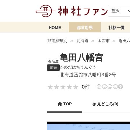
HOME
都道府県
社格一覧
都道府県別
北海道
函館市
亀田
亀田八幡宮
有名度
かめだはちまんぐう
前頭
北海道函館市八幡町3番2号
★★★★★
★★★★★
0件
😞
🙁
😐
🙂
😄
TOP
見どころ(0)