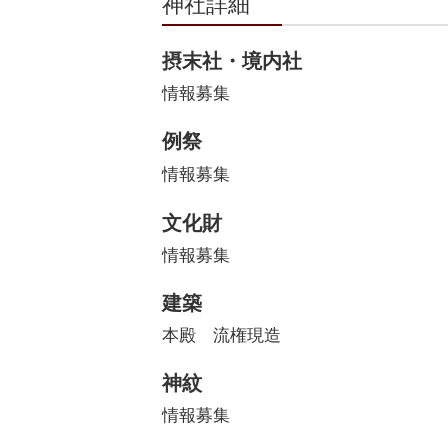
神社詳細
摂末社・境内社
情報募集
例祭
情報募集
文化財
情報募集
建築
本殿 流権現造
神紋
情報募集