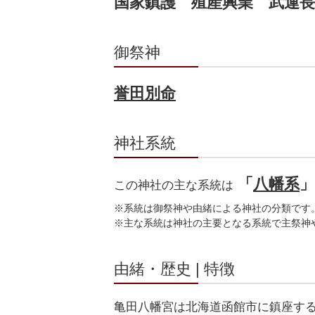
国家鎮護 殖産興業 武運長
御祭神
誉田別命
神社系統
「
八幡系
この神社の主な系統は
※系統は御祭神や由緒による神社の分類です
※主な系統は神社の主要となる系統で主祭神
由緒・歴史 | 特徴
亀田八幡宮は北海道函館市に鎮座する