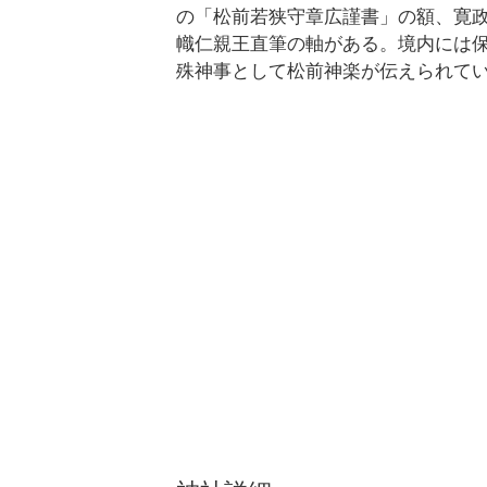
の「松前若狭守章広謹書」の額、寛政12
幟仁親王直筆の軸がある。境内には保
殊神事として松前神楽が伝えられて