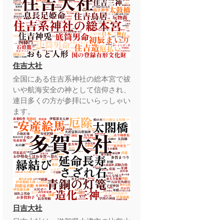
住吉大社
全国にある住吉系神社の総本宮で祓
いや航海安全の神として信仰され、
連日多くの方が参拝にいらっしゃい
ます。
日吉大社