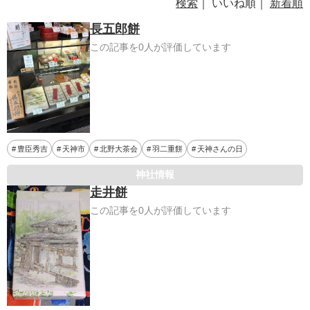
検索
｜ いいね順｜
新着順
長五郎餅
この記事を0人が評価しています
豊臣秀吉
天神市
北野大茶会
羽二重餅
天神さんの日
神社情報
走井餅
この記事を0人が評価しています