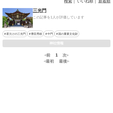
検索
｜ いいね順｜
新着順
三光門
この記事を1人が評価しています
星欠けの三光門
豊臣秀頼
中門
国の重要文化財
神社情報
前
1
次
最初
最後