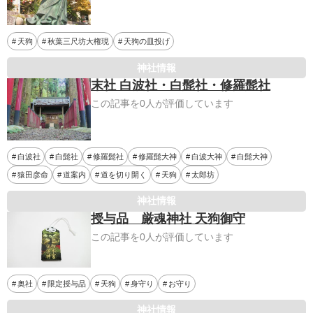
天狗
秋葉三尺坊大権現
天狗の皿投げ
神社情報
末社 白波社・白髭社・修羅髭社
この記事を0人が評価しています
白波社
白髭社
修羅髭社
修羅髭大神
白波大神
白髭大神
猿田彦命
道案内
道を切り開く
天狗
太郎坊
神社情報
授与品 厳魂神社 天狗御守
この記事を0人が評価しています
奥社
限定授与品
天狗
身守り
お守り
神社情報