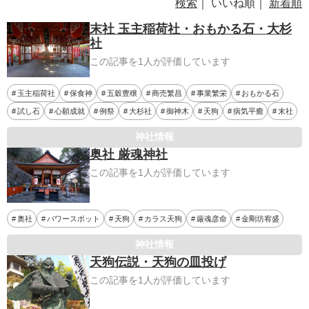
検索
｜ いいね順｜
新着順
末社 玉主稲荷社・おもかる石・大杉
社
この記事を1人が評価しています
玉主稲荷社
保食神
五穀豊穣
商売繁昌
事業繁栄
おもかる石
試し石
心願成就
例祭
大杉社
御神木
天狗
病気平癒
末社
神社情報
奥社 厳魂神社
この記事を1人が評価しています
奥社
パワースポット
天狗
カラス天狗
厳魂彦命
金剛坊宥盛
神社情報
天狗伝説・天狗の皿投げ
この記事を1人が評価しています