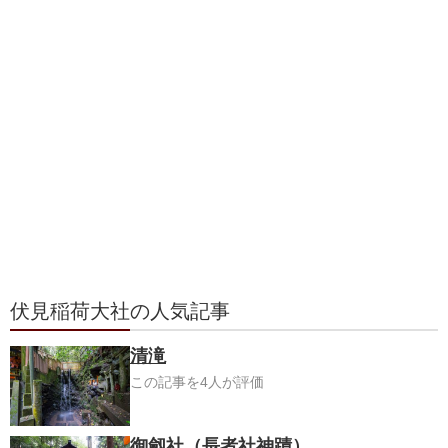
伏見稲荷大社の人気記事
清滝
この記事を4人が評価
御劔社（長者社神蹟）