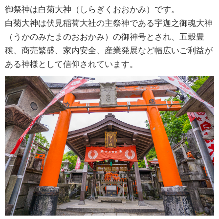
御祭神は白菊大神（しらぎくおおかみ）です。
白菊大神は伏見稲荷大社の主祭神である宇迦之御魂大神
（うかのみたまのおおかみ）の御神号とされ、五穀豊
穣、商売繁盛、家内安全、産業発展など幅広いご利益が
ある神様として信仰されています。