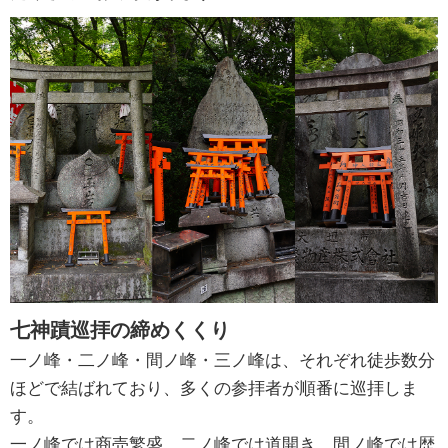
七神蹟巡拝の締めくくり
一ノ峰・二ノ峰・間ノ峰・三ノ峰は、それぞれ徒歩数分
ほどで結ばれており、多くの参拝者が順番に巡拝しま
す。
一ノ峰では商売繁盛、二ノ峰では道開き、間ノ峰では歴