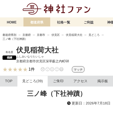
HOME
都道府県
社格一覧
ご利益
神様
都道府県別
京都府
京都市
伏見区
伏見稲荷大社
見どころ
三ノ峰（下社神蹟）
伏見稲荷大社
有名度
ふしみいなりたいしゃ
横綱
京都府京都市伏見区深草藪之内町68
★★★★★
★★★★★
😞
🙁
😐
🙂
😄
1件
マッチ
TOP
見どころ(39)
ご朱印
アクセス
掲示板
三ノ峰（下社神蹟）
更新日：2026年7月18日