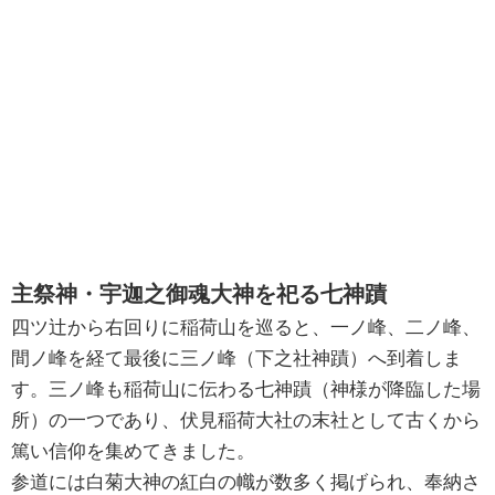
主祭神・宇迦之御魂大神を祀る七神蹟
四ツ辻から右回りに稲荷山を巡ると、一ノ峰、二ノ峰、
間ノ峰を経て最後に三ノ峰（下之社神蹟）へ到着しま
す。三ノ峰も稲荷山に伝わる七神蹟（神様が降臨した場
所）の一つであり、伏見稲荷大社の末社として古くから
篤い信仰を集めてきました。
参道には白菊大神の紅白の幟が数多く掲げられ、奉納さ