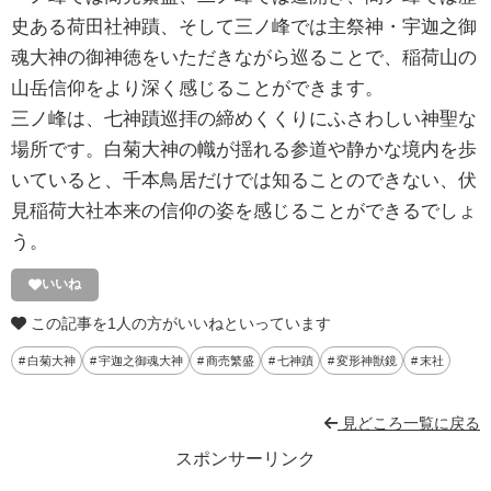
史ある荷田社神蹟、そして三ノ峰では主祭神・宇迦之御
魂大神の御神徳をいただきながら巡ることで、稲荷山の
山岳信仰をより深く感じることができます。
三ノ峰は、七神蹟巡拝の締めくくりにふさわしい神聖な
場所です。白菊大神の幟が揺れる参道や静かな境内を歩
いていると、千本鳥居だけでは知ることのできない、伏
見稲荷大社本来の信仰の姿を感じることができるでしょ
う。
いいね
この記事を1人の方がいいねといっています
白菊大神
宇迦之御魂大神
商売繁盛
七神蹟
変形神獣鏡
末社
見どころ一覧に戻る
スポンサーリンク