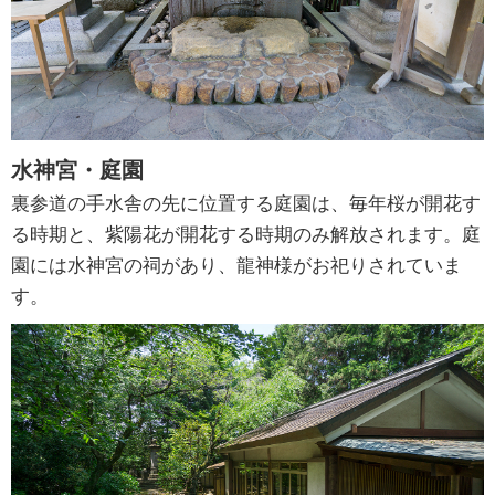
水神宮・庭園
裏参道の手水舎の先に位置する庭園は、毎年桜が開花す
る時期と、紫陽花が開花する時期のみ解放されます。庭
園には水神宮の祠があり、龍神様がお祀りされていま
す。