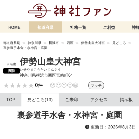
HOME
都道府県
社格一覧
ご利益
神様
都道府県別
神奈川県
横浜市
西区
伊勢山皇大神宮
見どころ
裏参道手水舎・水神宮・庭園
伊勢山皇大神宮
有名度
いせやまこうたいじんぐう
関脇
神奈川県横浜市西区宮崎町64
★★★★★
★★★★★
😞
🙁
😐
🙂
😄
0件
マッチ
TOP
見どころ(13)
ご朱印
アクセス
掲示板
裏参道手水舎・水神宮・庭園
更新日：2026年8月3日