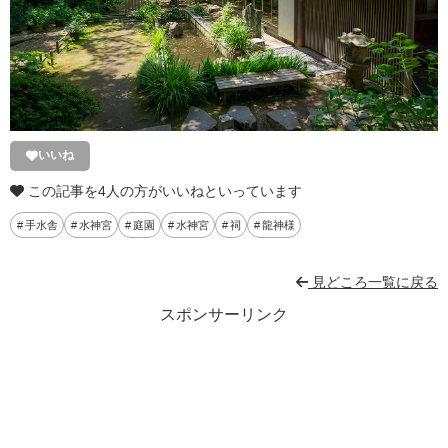
いいね
この記事を4人の方がいいねといっています
手水舎
水神宮
庭園
水神宮
祠
龍神様
見どころ一覧に戻る
スポンサーリンク