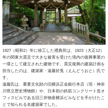
1927（昭和2）年に竣工した禮典所は、1923（大正12）
年の関東大震災で大きな被害を受けた境内の復興事業の
一環として建立された建物です。震災復興の建築計画を
担当したのは、建築家・遠藤於兎（えんどうおと）氏で
す。
遠藤氏は、重要文化財の旧横浜正金銀行本店（現・神奈
川県立歴史博物館）や、日本初の鉄筋コンクリート造オ
フィスビルである旧三井物産横浜ビルなどを手がけたこ
とで知られる名建築家でした。