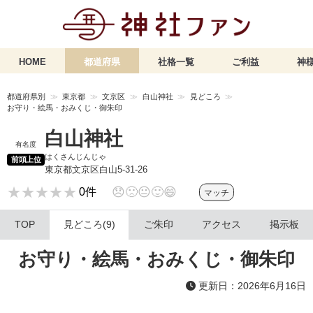
HOME
都道府県
社格一覧
ご利益
神様
都道府県別
東京都
文京区
白山神社
見どころ
お守り・絵馬・おみくじ・御朱印
白山神社
有名度
はくさんじんじゃ
前頭上位
東京都文京区白山5-31-26
★★★★★
★★★★★
😞
🙁
😐
🙂
😄
0件
マッチ
TOP
見どころ(9)
ご朱印
アクセス
掲示板
お守り・絵馬・おみくじ・御朱印
更新日：2026年6月16日