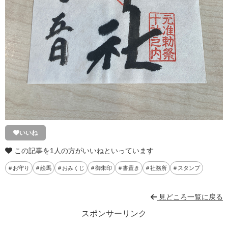
いいね
この記事を1人の方がいいねといっています
お守り
絵馬
おみくじ
御朱印
書置き
社務所
スタンプ
見どころ一覧に戻る
スポンサーリンク