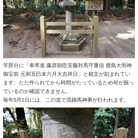
竿部分に「奉寄進 藤原朝臣安藤対馬守重信 鹿島大明神
御宝前 元和五巳未六月大吉祥日」と銘文が刻まれてい
ます。ただ作られてから時間がたっているため何が掘っ
ているのか確認できません。
毎年5月1日には、この道で流鏑馬神事が行われます。