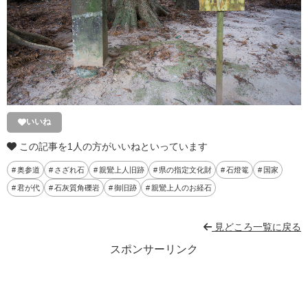
いいね
この記事を1人の方がいいねといっています
奥参道
さざれ石
親鸞上人旧跡
県の指定文化財
石燈篭
国家
君が代
石灰質角礫岩
御旧跡
親鸞上人のお経石
見どころ一覧に戻る
スポンサーリンク