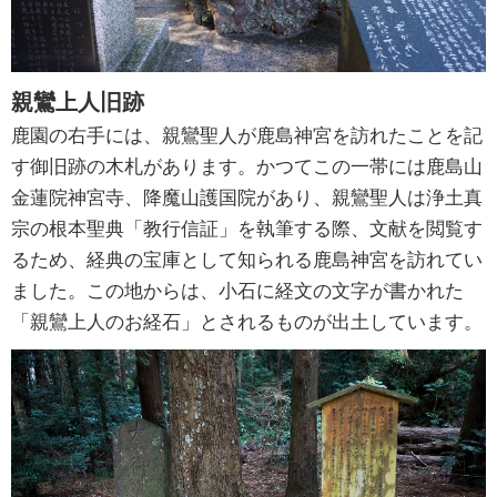
親鸞上人旧跡
鹿園の右手には、親鸞聖人が鹿島神宮を訪れたことを記
す御旧跡の木札があります。かつてこの一帯には鹿島山
金蓮院神宮寺、降魔山護国院があり、親鸞聖人は浄土真
宗の根本聖典「教行信証」を執筆する際、文献を閲覧す
るため、経典の宝庫として知られる鹿島神宮を訪れてい
ました。この地からは、小石に経文の文字が書かれた
「親鸞上人のお経石」とされるものが出土しています。