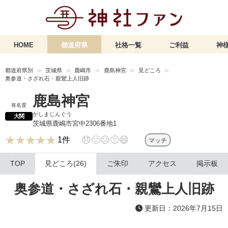
HOME
都道府県
社格一覧
ご利益
神様
都道府県別
茨城県
鹿嶋市
鹿島神宮
見どころ
奥参道・さざれ石・親鸞上人旧跡
鹿島神宮
有名度
かしまじんぐう
大関
茨城県鹿嶋市宮中2306番地1
★★★★★
★★★★★
😞
🙁
😐
🙂
😄
1件
マッチ
TOP
見どころ(26)
ご朱印
アクセス
掲示板
奥参道・さざれ石・親鸞上人旧跡
更新日：2026年7月15日